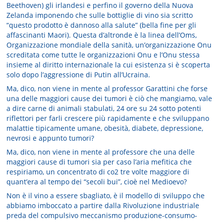
Beethoven) gli irlandesi e perfino il governo della Nuova
Zelanda imponendo che sulle bottiglie di vino sia scritto
“questo prodotto è dannoso alla salute” (bella fine per gli
affascinanti Maori). Questa d’altronde è la linea dell’Oms,
Organizzazione mondiale della sanità, un’organizzazione Onu
screditata come tutte le organizzazioni Onu e l’Onu stessa
insieme al diritto internazionale la cui esistenza si è scoperta
solo dopo l’aggressione di Putin all’Ucraina.
Ma, dico, non viene in mente al professor Garattini che forse
una delle maggiori cause dei tumori è ciò che mangiamo, vale
a dire carne di animali stabulati, 24 ore su 24 sotto potenti
riflettori per farli crescere più rapidamente e che sviluppano
malattie tipicamente umane, obesità, diabete, depressione,
nevrosi e appunto tumori?
Ma, dico, non viene in mente al professore che una delle
maggiori cause di tumori sia per caso l’aria mefitica che
respiriamo, un concentrato di co2 tre volte maggiore di
quant’era al tempo dei “secoli bui”, cioè nel Medioevo?
Non è il vino a essere sbagliato, è il modello di sviluppo che
abbiamo imboccato a partire dalla Rivoluzione industriale
preda del compulsivo meccanismo produzione-consumo-