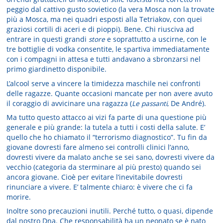
peggio dal cattivo gusto sovietico (la vera Mosca non la trovate
più a Mosca, ma nei quadri esposti alla Tetriakov, con quei
graziosi cortili di aceri e di pioppi). Bene. Chi riusciva ad
entrare in questi grandi
store
e soprattutto a uscirne, con le
tre bottiglie di vodka consentite, le spartiva immediatamente
con i compagni in attesa e tutti andavano a sbronzarsi nel
primo giardinetto disponibile.
L’alcool serve a vincere la timidezza maschile nei confronti
delle ragazze. Quante occasioni mancate per non avere avuto
il coraggio di avvicinare una ragazza (
Le passanti
, De André).
Ma tutto questo attacco ai vizi fa parte di una questione più
generale e più grande: la tutela a tutti i costi della salute. E’
quello che ho chiamato il “terrorismo diagnostico”. Tu fin da
giovane dovresti fare almeno sei controlli clinici l’anno,
dovresti vivere da malato anche se sei sano, dovresti vivere da
vecchio (categoria da sterminare al più presto) quando sei
ancora giovane. Cioè per evitare l’inevitabile dovresti
rinunciare a vivere. E’ talmente chiaro: è vivere che ci fa
morire.
Inoltre sono precauzioni inutili. Perché tutto, o quasi, dipende
dal nostro Dna. Che responsabilità ha un neonato se è nato