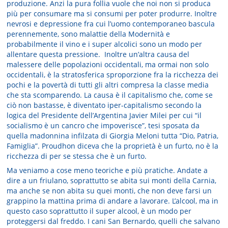
produzione. Anzi la pura follia vuole che noi non si produca
più per consumare ma si consumi per poter produrre. Inoltre
nevrosi e depressione fra cui l’uomo contemporaneo bascula
perennemente, sono malattie della Modernità e
probabilmente il vino e i super alcolici sono un modo per
allentare questa pressione. Inoltre un’altra causa del
malessere delle popolazioni occidentali, ma ormai non solo
occidentali, è la stratosferica sproporzione fra la ricchezza dei
pochi e la povertà di tutti gli altri compresa la classe media
che sta scomparendo. La causa è il capitalismo che, come se
ciò non bastasse, è diventato iper-capitalismo secondo la
logica del Presidente dell’Argentina Javier Milei per cui “il
socialismo è un cancro che impoverisce”, tesi sposata da
quella madonnina infilzata di Giorgia Meloni tutta “Dio, Patria,
Famiglia”. Proudhon diceva che la proprietà è un furto, no è la
ricchezza di per se stessa che è un furto.
Ma veniamo a cose meno teoriche e più pratiche. Andate a
dire a un friulano, soprattutto se abita sui monti della Carnia,
ma anche se non abita su quei monti, che non deve farsi un
grappino la mattina prima di andare a lavorare. L’alcool, ma in
questo caso soprattutto il super alcool, è un modo per
proteggersi dal freddo. I cani San Bernardo, quelli che salvano