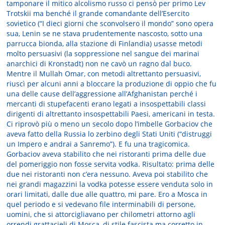
tamponare il mitico alcolismo russo ci pensò per primo Lev
Trotskii ma benché il grande comandante dell’Esercito
sovietico (“I dieci giorni che sconvolsero il mondo” sono opera
sua, Lenin se ne stava prudentemente nascosto, sotto una
parrucca bionda, alla stazione di Finlandia) usasse metodi
molto persuasivi (la soppressione nel sangue dei marinai
anarchici di Kronstadt) non ne cavò un ragno dal buco.
Mentre il Mullah Omar, con metodi altrettanto persuasivi,
riuscì per alcuni anni a bloccare la produzione di oppio che fu
una delle cause dell’aggressione all’Afghanistan perché i
mercanti di stupefacenti erano legati a insospettabili classi
dirigenti di altrettanto insospettabili Paesi, americani in testa.
Ci riprovò più o meno un secolo dopo l’imbelle Gorbaciov che
aveva fatto della Russia lo zerbino degli Stati Uniti (“distruggi
un Impero e andrai a Sanremo”). E fu una tragicomica.
Gorbaciov aveva stabilito che nei ristoranti prima delle due
del pomeriggio non fosse servita vodka. Risultato: prima delle
due nei ristoranti non c’era nessuno. Aveva poi stabilito che
nei grandi magazzini la vodka potesse essere venduta solo in
orari limitati, dalle due alle quattro, mi pare. Ero a Mosca in
quel periodo e si vedevano file interminabili di persone,
uomini, che si attorcigliavano per chilometri attorno agli
orrendi grattacieli di Mosca, di stile fascista ma corretto in