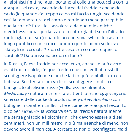
gli alpinisti finiti nei guai, portano al collo una botticella con la
grappa. Del resto, uscendo dall’area del freddo e anche del
caldo (io quando c’è troppo caldo mi faccio un gin scaldando
così la temperatura del corpo e rendendo meno percepibile
quella che c’è fuori, tesi avvalorata da due mie amiche
medichesse, una specializzata in chirurgia del seno l’altra in
radiologia nucleare) quando una persona sviene in casa o in
luogo pubblico non si dice subito, o per lo meno si diceva,
“dategli un cordiale”? E da che cosa era composto questo
‘cordiale’? Da purissima acqua di fonte?
In Russia, Paese freddo per eccellenza, anche se può avere
estati molto calde, c’è quel freddo che consentì ai russi di
sconfiggere Napoleone e anche la ben più temibile armata
tedesca. Si è tentato più volte di sconfiggere il mitico e
famigerato alcolismo russo (vodka essenzialmente,
Moskovskaya
naturalmente, state attenti perché oggi vengono
smerciate delle vodke di produzione
yankee
,
Absolut
, o con
bottiglie in caratteri cirillici, che è come bere acqua fresca. Lo
dico per
incidence
: la vodka va servita, fredda naturalmente,
ma senza ghiaccio e i bicchierini, che devono essere alti sei
centimetri, non un millimetro in più ma neanche di meno, non
devono avere il manico). A cercare se non di sconfiggere ma di