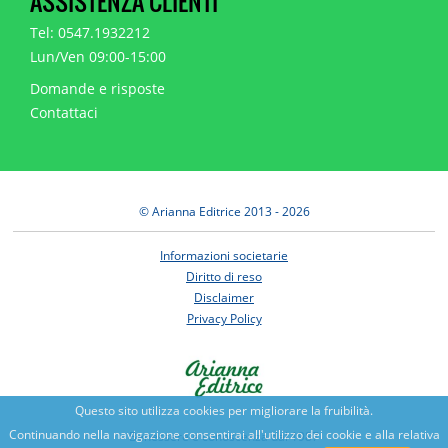
ASSISTENZA CLIENTI
Tel: 0547.1932212
Lun/Ven 09:00-15:00
Domande e risposte
Contattaci
© Arianna Editrice 2013 - 2026
Informazioni societarie
Diritto di reso
Disclaimer
Privacy Policy
Questo sito utilizza cookies per migliorare la fruibilità.
Continuando nella navigazione consentirai all'utilizzo dei cookie e alla relativa
Benessere e conoscenza dal 1987