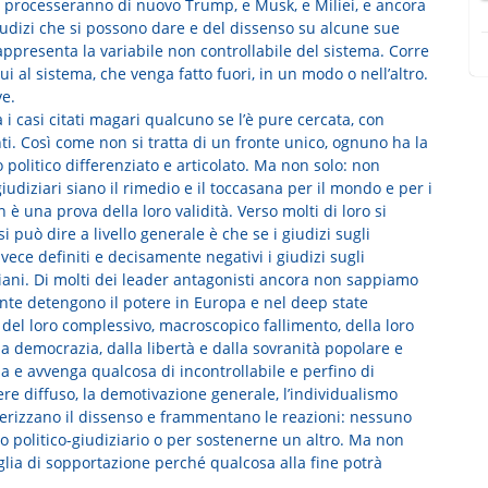
 processeranno di nuovo Trump, e Musk, e Miliei, e ancora
 giudizi che si possono dare e del dissenso su alcune sue
ppresenta la variabile non controllabile del sistema. Corre
i al sistema, che venga fatto fuori, in un modo o nell’altro.
ve.
 i casi citati magari qualcuno se l’è pure cercata, con
. Così come non si tratta di un fronte unico, ognuno ha la
 politico differenziato e articolato. Ma non solo: non
 giudiziari siano il rimedio e il toccasana per il mondo e per i
 è una prova della loro validità. Verso molti di loro si
i può dire a livello generale è che se i giudizi sugli
vece definiti e decisamente negativi i giudizi sugli
rtigiani. Di molti dei leader antagonisti ancora non sappiamo
te detengono il potere in Europa e nel deep state
del loro complessivo, macroscopico fallimento, della loro
alla democrazia, dalla libertà e dalla sovranità popolare e
a e avvenga qualcosa di incontrollabile e perfino di
ere diffuso, la demotivazione generale, l’individualismo
lverizzano il dissenso e frammentano le reazioni: nessuno
to politico-giudiziario o per sostenerne un altro. Ma non
glia di sopportazione perché qualcosa alla fine potrà