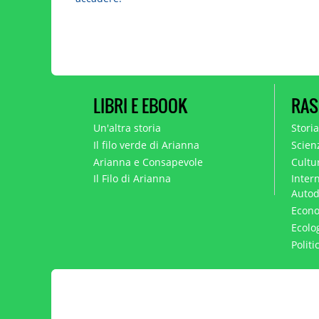
LIBRI E EBOOK
RAS
Un'altra storia
Stori
Il filo verde di Arianna
Scien
Arianna e Consapevole
Cultur
Il Filo di Arianna
Intern
Autod
Econo
Ecolo
Polit