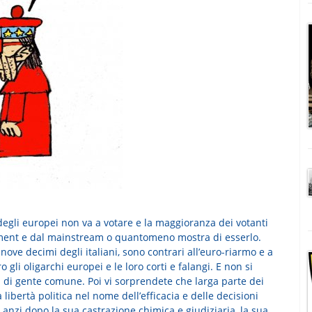
egli europei non va a votare e la maggioranza dei votanti
ishment e dal mainstream o quantomeno mostra di esserlo.
 nove decimi degli italiani, sono contrari all’euro-riarmo e a
li oligarchi europei e le loro corti e falangi. E non si
a di gente comune. Poi vi sorprendete che larga parte dei
libertà politica nel nome dell’efficacia e delle decisioni
anzi dopo la sua castrazione chimica e giudiziaria, la sua