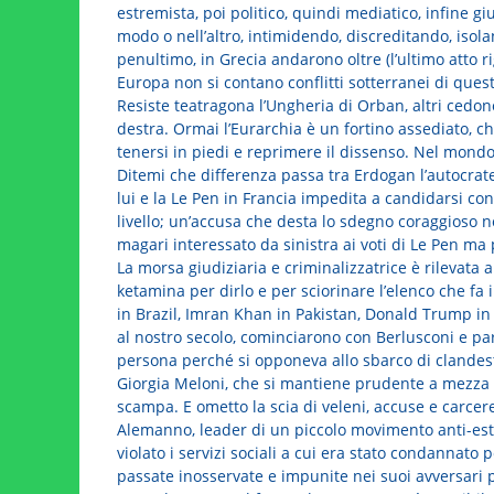
estremista, poi politico, quindi mediatico, infine gi
modo o nell’altro, intimidendo, discreditando, isol
penultimo, in Grecia andarono oltre (l’ultimo atto r
Europa non si contano conflitti sotterranei di quest
Resiste teatragona l’Ungheria di Orban, altri ced
destra. Ormai l’Eurarchia è un fortino assediato, ch
tenersi in piedi e reprimere il dissenso. Nel mondo 
Ditemi che differenza passa tra Erdogan l’autocrat
lui e la Le Pen in Francia impedita a candidarsi co
livello; un’accusa che desta lo sdegno coraggioso 
magari interessato da sinistra ai voti di Le Pen ma
La morsa giudiziaria e criminalizzatrice è rilevat
ketamina per dirlo e per sciorinare l’elenco che fa
in Brazil, Imran Khan in Pakistan, Donald Trump in
al nostro secolo, cominciarono con Berlusconi e para
persona perché si opponeva allo sbarco di clandest
Giorgia Meloni, che si mantiene prudente a mezza st
scampa. E ometto la scia di veleni, accuse e carce
Alemanno, leader di un piccolo movimento anti-est
violato i servizi sociali a cui era stato condannato 
passate inosservate e impunite nei suoi avversari po