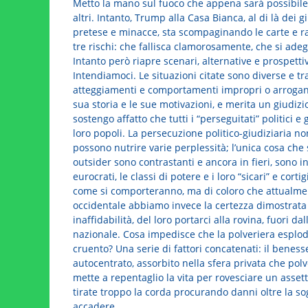
Metto la mano sul fuoco che appena sarà possibile
altri. Intanto, Trump alla Casa Bianca, al di là dei
pretese e minacce, sta scompaginando le carte e ra
tre rischi: che fallisca clamorosamente, che si adegu
Intanto però riapre scenari, alternative e prospetti
Intendiamoci. Le situazioni citate sono diverse e tra
atteggiamenti e comportamenti impropri o arroganti
sua storia e le sue motivazioni, e merita un giudizio
sostengo affatto che tutti i “perseguitati” politici e
loro popoli. La persecuzione politico-giudiziaria non
possono nutrire varie perplessità; l’unica cosa che s
outsider sono contrastanti e ancora in fieri, sono in
eurocrati, le classi di potere e i loro “sicari” e co
come si comporteranno, ma di coloro che attualmen
occidentale abbiamo invece la certezza dimostrata 
inaffidabilità, del loro portarci alla rovina, fuori d
nazionale. Cosa impedisce che la polveriera esplod
cruento? Una serie di fattori concatenati: il beness
autocentrato, assorbito nella sfera privata che po
mette a repentaglio la vita per rovesciare un asset
tirate troppo la corda procurando danni oltre la so
accadere.