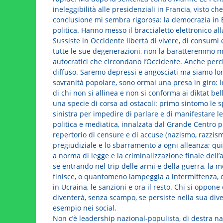
ineleggibilità alle presidenziali in Francia, visto c
conclusione mi sembra rigorosa: la democrazia in Eu
politica. Hanno messo il braccialetto elettronico al
Sussiste in Occidente libertà di vivere, di consumi e
tutte le sue degenerazioni, non la baratteremmo ma
autocratici che circondano l’Occidente. Anche perc
diffuso. Saremo depressi e angosciati ma siamo longe
sovranità popolare, sono ormai una presa in giro: l
di chi non si allinea e non si conforma ai diktat bell
una specie di corsa ad ostacoli: primo sintomo le sp
sinistra per impedire di parlare e di manifestare l
politica e mediatica, innalzata dal Grande Centro pil
repertorio di censure e di accuse (nazismo, razzismo 
pregiudiziale e lo sbarramento a ogni alleanza; qui
a norma di legge e la criminalizzazione finale dell’
se entrando nel trip delle armi e della guerra, la m
finisce, o quantomeno lampeggia a intermittenza, e
in Ucraina, le sanzioni e ora il resto. Chi si oppon
diventerà, senza scampo, se persiste nella sua diver
esempio nei social.
Non c’è leadership nazional-populista, di destra na