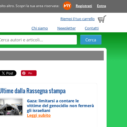
to altro. Scopri la tua area riservata:
Registrati
Entra
Riempi il tuo carrello
Chi siamo
Newsletter
Contatti
Ultime dalla Rassegna stampa
Gaza: limitarsi a contare le
vittime del genocidio non fermerà
gli israeliani
Leggi subito