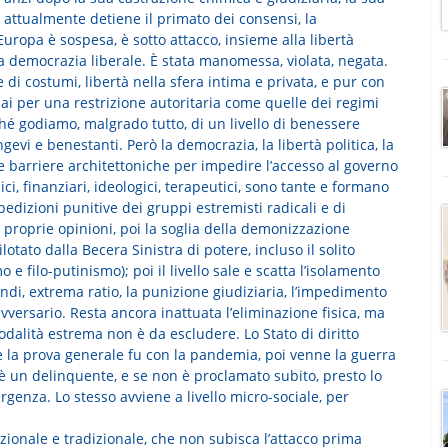
he attualmente detiene il primato dei consensi, la
ropa è sospesa, è sotto attacco, insieme alla libertà
la democrazia liberale. È stata manomessa, violata, negata.
 di costumi, libertà nella sfera intima e privata, e pur con
i per una restrizione autoritaria come quelle dei regimi
hé godiamo, malgrado tutto, di un livello di benessere
vi e benestanti. Però la democrazia, la libertà politica, la
e barriere architettoniche per impedire l’accesso al governo
ici, finanziari, ideologici, terapeutici, sono tante e formano
edizioni punitive dei gruppi estremisti radicali e di
e proprie opinioni, poi la soglia della demonizzazione
otato dalla Becera Sinistra di potere, incluso il solito
e filo-putinismo); poi il livello sale e scatta l’isolamento
ndi, extrema ratio, la punizione giudiziaria, l’impedimento
avversario. Resta ancora inattuata l’eliminazione fisica, ma
odalità estrema non è da escludere. Lo Stato di diritto
 la prova generale fu con la pandemia, poi venne la guerra
e è un delinquente, e se non è proclamato subito, presto lo
genza. Lo stesso avviene a livello micro-sociale, per
zionale e tradizionale, che non subisca l’attacco prima