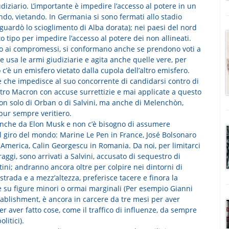
udiziario. L’importante è impedire l’accesso al potere in un
ando, vietando. In Germania si sono fermati allo stadio
iguardò lo scioglimento di Alba dorata); nei paesi del nord
o tipo per impedire l’accesso al potere dei non allineati.
ono ai compromessi, si conformano anche se prendono voti a
e usa le armi giudiziarie e agita anche quelle vere, per
c’è un emisfero vietato dalla cupola dell’altro emisfero.
e che impedisce al suo concorrente di candidarsi contro di
ntro Macron con accuse surrettizie e mai applicate a questo
non solo di Orban o di Salvini, ma anche di Melenchòn,
 pur sempre veritiero.
a anche da Elon Musk e non c’è bisogno di assumere
 il giro del mondo: Marine Le Pen in France, José Bolsonaro
 America, Calin Georgescu in Romania. Da noi, per limitarci
ggi, sono arrivati a Salvini, accusato di sequestro di
ini; andranno ancora oltre per colpire nei dintorni di
rada e a mezz’altezza, preferisce tacere e finora la
re su figure minori o ormai marginali (Per esempio Gianni
ablishment, è ancora in carcere da tre mesi per aver
per aver fatto cose, come il traffico di influenze, da sempre
litici).