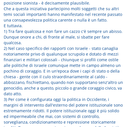
posizione sionista - è decisamente plausibile.
Che a questa iniziativa partecipino molti soggetti che su altri
temi sociali importanti hanno manifestato nel recente passato
una consapevolezza politica carente o nulla è un fatto.
E tuttavia.
1) Tra fare qualcosa e non fare un cazzo c'è sempre un abisso.
Dunque onore a chi, di fronte al male, si sbatte per fare
qualcosa.
2) Nel caso specifico dei rapporti con Israele - stato canaglia
notoriamente privo di qualunque scrupolo e dotato di mezzi
finanziari e militari colossali - chiunque si profili come ostile
alle politiche di Israele comunque mette in campo almeno un
pochino di coraggio. E in un'epoca dove i capi di stato o della
chiesa - gente con il culo straordinariamente al caldo -
abbozzano, fischiettano, quando non supportano senz'altro un
genocidio, anche a questo, piccolo o grande coraggio civico, va
dato atto.
3) Per come è configurata oggi la politica in Occidente, i
margini di intervento dall'esterno del potere istituzionale sono
estremamente ridotti. Il potere istituzionale oggi è più solido
ed impermeabile che mai, con sistemi di controllo,
sorveglianza, condizionamento e repressione storicamente