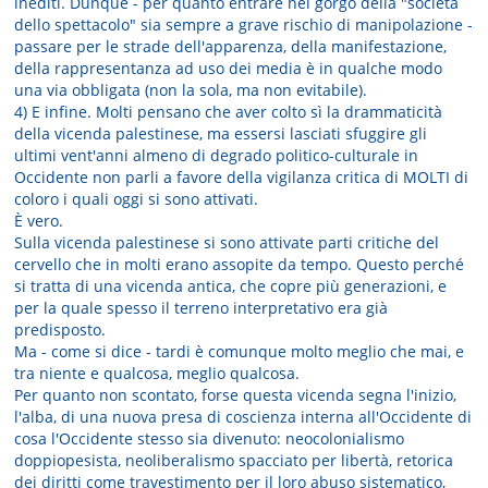
inediti. Dunque - per quanto entrare nel gorgo della "società
dello spettacolo" sia sempre a grave rischio di manipolazione -
passare per le strade dell'apparenza, della manifestazione,
della rappresentanza ad uso dei media è in qualche modo
una via obbligata (non la sola, ma non evitabile).
4) E infine. Molti pensano che aver colto sì la drammaticità
della vicenda palestinese, ma essersi lasciati sfuggire gli
ultimi vent'anni almeno di degrado politico-culturale in
Occidente non parli a favore della vigilanza critica di MOLTI di
coloro i quali oggi si sono attivati.
È vero.
Sulla vicenda palestinese si sono attivate parti critiche del
cervello che in molti erano assopite da tempo. Questo perché
si tratta di una vicenda antica, che copre più generazioni, e
per la quale spesso il terreno interpretativo era già
predisposto.
Ma - come si dice - tardi è comunque molto meglio che mai, e
tra niente e qualcosa, meglio qualcosa.
Per quanto non scontato, forse questa vicenda segna l'inizio,
l'alba, di una nuova presa di coscienza interna all'Occidente di
cosa l'Occidente stesso sia divenuto: neocolonialismo
doppiopesista, neoliberalismo spacciato per libertà, retorica
dei diritti come travestimento per il loro abuso sistematico,