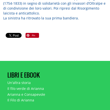
(1754-1833) in segno di solidarietà con gli invasori d’Oltralpe e
di condivisione dei loro valori. Poi ripresi dal Risorgimento
laicista e anticattolico.
La sinistra ha ritrovato la sua prima bandiera.
LIBRI E EBOOK
Un'altra storia
Il filo verde di Arianna
Arianna e Consapevole
Il Filo di Arianna