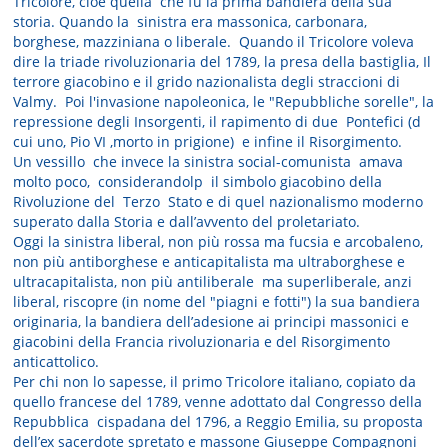
Tricolore, cioè quella che fu la prima bandiera della sua
storia. Quando la sinistra era massonica, carbonara,
borghese, mazziniana o liberale. Quando il Tricolore voleva
dire la triade rivoluzionaria del 1789, la presa della bastiglia, Il
terrore giacobino e il grido nazionalista degli straccioni di
Valmy. Poi l'invasione napoleonica, le "Repubbliche sorelle", la
repressione degli Insorgenti, il rapimento di due Pontefici (d
cui uno, Pio VI ,morto in prigione) e infine il Risorgimento.
Un vessillo che invece la sinistra social-comunista amava
molto poco, considerandolp il simbolo giacobino della
Rivoluzione del Terzo Stato e di quel nazionalismo moderno
superato dalla Storia e dall’avvento del proletariato.
Oggi la sinistra liberal, non più rossa ma fucsia e arcobaleno,
non più antiborghese e anticapitalista ma ultraborghese e
ultracapitalista, non più antiliberale ma superliberale, anzi
liberal, riscopre (in nome del "piagni e fotti") la sua bandiera
originaria, la bandiera dell’adesione ai principi massonici e
giacobini della Francia rivoluzionaria e del Risorgimento
anticattolico.
Per chi non lo sapesse, il primo Tricolore italiano, copiato da
quello francese del 1789, venne adottato dal Congresso della
Repubblica cispadana del 1796, a Reggio Emilia, su proposta
dell’ex sacerdote spretato e massone Giuseppe Compagnoni