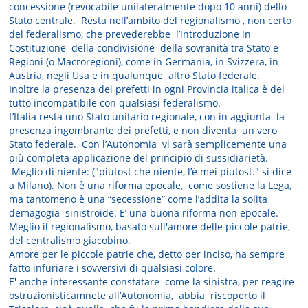
concessione (revocabile unilateralmente dopo 10 anni) dello
Stato centrale. Resta nell’ambito del regionalismo , non certo
del federalismo, che prevederebbe l’introduzione in
Costituzione della condivisione della sovranità tra Stato e
Regioni (o Macroregioni), come in Germania, in Svizzera, in
Austria, negli Usa e in qualunque altro Stato federale.
Inoltre la presenza dei prefetti in ogni Provincia italica è del
tutto incompatibile con qualsiasi federalismo.
L’Italia resta uno Stato unitario regionale, con in aggiunta la
presenza ingombrante dei prefetti, e non diventa un vero
Stato federale. Con l’Autonomia vi sarà semplicemente una
più completa applicazione del principio di sussidiarietà.
Meglio di niente: ("piutost che niente, l’è mei piutost." si dice
a Milano). Non è una riforma epocale, come sostiene la Lega,
ma tantomeno è una “secessione” come l’addita la solita
demagogia sinistroide. E’ una buona riforma non epocale.
Meglio il regionalismo, basato sull'amore delle piccole patrie,
del centralismo giacobino.
Amore per le piccole patrie che, detto per inciso, ha sempre
fatto infuriare i sovversivi di qualsiasi colore.
E' anche interessante constatare come la sinistra, per reagire
ostruzionisticamnete all’Autonomia, abbia riscoperto il