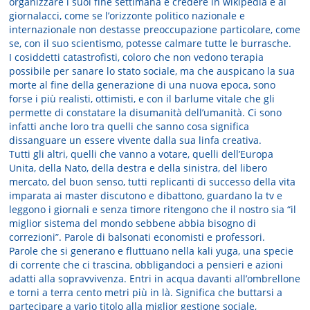
organizzare i suoi fine settimana e credere in wikipedia e ai
giornalacci, come se l’orizzonte politico nazionale e
internazionale non destasse preoccupazione particolare, come
se, con il suo scientismo, potesse calmare tutte le burrasche.
I cosiddetti catastrofisti, coloro che non vedono terapia
possibile per sanare lo stato sociale, ma che auspicano la sua
morte al fine della generazione di una nuova epoca, sono
forse i più realisti, ottimisti, e con il barlume vitale che gli
permette di constatare la disumanità dell’umanità. Ci sono
infatti anche loro tra quelli che sanno cosa significa
dissanguare un essere vivente dalla sua linfa creativa.
Tutti gli altri, quelli che vanno a votare, quelli dell’Europa
Unita, della Nato, della destra e della sinistra, del libero
mercato, del buon senso, tutti replicanti di successo della vita
imparata ai master discutono e dibattono, guardano la tv e
leggono i giornali e senza timore ritengono che il nostro sia “il
miglior sistema del mondo sebbene abbia bisogno di
correzioni”. Parole di balsonati economisti e professori.
Parole che si generano e fluttuano nella kali yuga, una specie
di corrente che ci trascina, obbligandoci a pensieri e azioni
adatti alla sopravvivenza. Entri in acqua davanti all’ombrellone
e torni a terra cento metri più in là. Significa che buttarsi a
partecipare a vario titolo alla miglior gestione sociale,