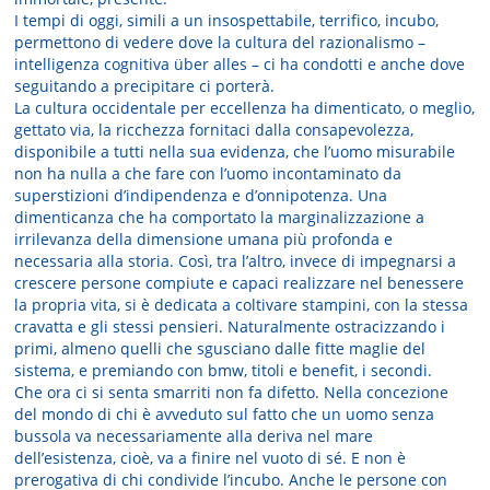
I tempi di oggi, simili a un insospettabile, terrifico, incubo,
permettono di vedere dove la cultura del razionalismo –
intelligenza cognitiva über alles – ci ha condotti e anche dove
seguitando a precipitare ci porterà.
La cultura occidentale per eccellenza ha dimenticato, o meglio,
gettato via, la ricchezza fornitaci dalla consapevolezza,
disponibile a tutti nella sua evidenza, che l’uomo misurabile
non ha nulla a che fare con l’uomo incontaminato da
superstizioni d’indipendenza e d’onnipotenza. Una
dimenticanza che ha comportato la marginalizzazione a
irrilevanza della dimensione umana più profonda e
necessaria alla storia. Così, tra l’altro, invece di impegnarsi a
crescere persone compiute e capaci realizzare nel benessere
la propria vita, si è dedicata a coltivare stampini, con la stessa
cravatta e gli stessi pensieri. Naturalmente ostracizzando i
primi, almeno quelli che sgusciano dalle fitte maglie del
sistema, e premiando con bmw, titoli e benefit, i secondi.
Che ora ci si senta smarriti non fa difetto. Nella concezione
del mondo di chi è avveduto sul fatto che un uomo senza
bussola va necessariamente alla deriva nel mare
dell’esistenza, cioè, va a finire nel vuoto di sé. E non è
prerogativa di chi condivide l’incubo. Anche le persone con