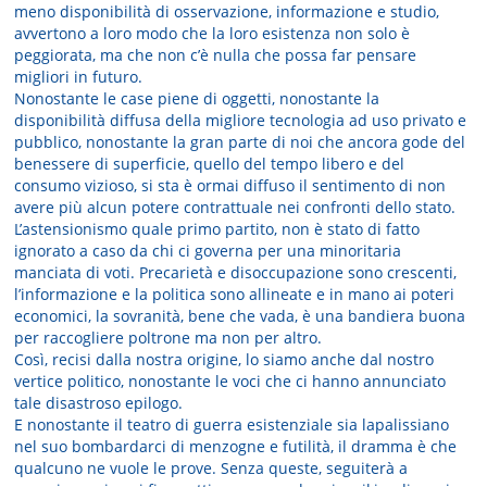
meno disponibilità di osservazione, informazione e studio,
avvertono a loro modo che la loro esistenza non solo è
peggiorata, ma che non c’è nulla che possa far pensare
migliori in futuro.
Nonostante le case piene di oggetti, nonostante la
disponibilità diffusa della migliore tecnologia ad uso privato e
pubblico, nonostante la gran parte di noi che ancora gode del
benessere di superficie, quello del tempo libero e del
consumo vizioso, si sta è ormai diffuso il sentimento di non
avere più alcun potere contrattuale nei confronti dello stato.
L’astensionismo quale primo partito, non è stato di fatto
ignorato a caso da chi ci governa per una minoritaria
manciata di voti. Precarietà e disoccupazione sono crescenti,
l’informazione e la politica sono allineate e in mano ai poteri
economici, la sovranità, bene che vada, è una bandiera buona
per raccogliere poltrone ma non per altro.
Così, recisi dalla nostra origine, lo siamo anche dal nostro
vertice politico, nonostante le voci che ci hanno annunciato
tale disastroso epilogo.
E nonostante il teatro di guerra esistenziale sia lapalissiano
nel suo bombardarci di menzogne e futilità, il dramma è che
qualcuno ne vuole le prove. Senza queste, seguiterà a