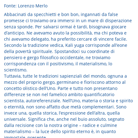
Fonte: Lorenzo Merlo
Abbacinati da specchietti e bon bon, ingannati da false
promesse ci troviamo ora immersi in un mare di disperazione
senza sponde. Per salvarsi ormai è tardi, bisognava giocare
d’anticipo. Ne avevamo avuto la possibilità, ma chi poteva e
chi avevamo delegato, ha preferito cercare di vincere facile.
Secondo la tradizione vedica, Kali yuga corrisponde all’eone
della povertà spirituale. Spostandoci su coordinate di
pensiero e gergo filosofico occidentale, ne troviamo
corrispondenza con il positivismo, il materialismo, lo
scientismo.
Tuttavia, tutte le tradizioni sapienziali del mondo, ognuna a
mezzo del proprio gergo, germinano e fioriscono attorno al
concetto olistico dell’Uno. Parte e tutto non presentano
differenze se non nel famelico ambito quantificatorio
scientista, autoreferenziale. Nell’Uno, materia o storia e spirito
o eternità, non sono affatto due metà complementari. Sono
invece una, quella storica, l’espressione dell’altra, quella
universale. Significa che, anche nel buio assoluto, segnato
dalla recisione con la nostra origine – radice e culmine
materialismo – la luce dello spirito eterno è, in quanto
immortale, presente.