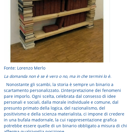
Fonte: Lorenzo Merlo
La domanda non è se è vero o no, ma in che termini lo è.
Nonostante gli scambi, la storia è sempre un binario a
scartamento personalizzato. L’interpretazione dei fenomeni
pare imporlo. Ogni scelta, celebrata dal consesso di idee
personali e sociali, dalla morale individuale e comune, dal
presunto primato della logica, del razionalismo, del
positivismo e della scienza materialista, ci impone di credere
in una bufala madornale, la cui rappresentazione grafica
potrebbe essere quelle di un binario obbligato a misura di chi
afferma qualsivoglia posizione.