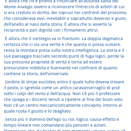
È allora che l’io è pronto a rinunciare all’assurda salita del
Monte Analogo
, ovvero a riconoscere l’intreccio di arbitri di cui
si era creduto in diritto, dei soprusi nei confronti del prossimo,
che considerava ovvi, inevitabili e soprattutto doverosi e giusti,
dell’anello al naso della storia. È allora che si avverte la
reciprocità e pari dignità con i firmamenti altrui.
È allora che il sortilegio va in frantumi. La doppia dogmatica
certezza che ci sia una verità e che questa si possa scovare,
cessa la mordace presa sulla nostra intelligenza. La storia e il
suo paesaggio tracciato secondo punti di fuga logici, perde la
sua presunta proprietà di verità e torna ad essere
presunzione indebita e fuorviante nei confronti di quanto
contiene la storia, dell’universale.
L’ordine di stirpe euclideo, entro il quale tutto doveva trovare
il posto, si sgretola come un antico caravanserraglio di pisé
sotto i colpi del vento e dell’acqua. Non c’è più il professore
che spiega e i discenti tenuti a ripetere al fine del buon voto.
Non c’è un centro meccanicisticamente concepito, intorno al
quale ruota il giusto e lo sbagliato.
Senza più il dominio dell’ego su noi, logica, causa-effetto e
tempo lineare non comandano più pensieri e azioni.
Prepensieri che, da tiranni di ogni momento umano, vanno ad