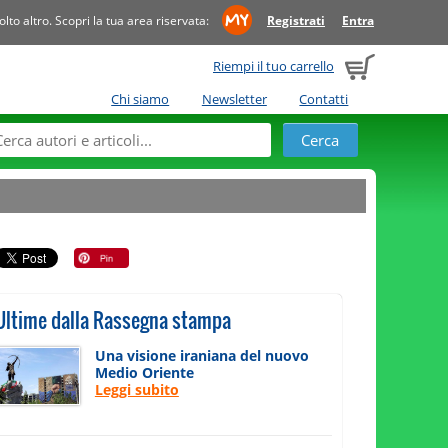
to altro. Scopri la tua area riservata:
Registrati
Entra
Riempi il tuo carrello
Chi siamo
Newsletter
Contatti
Ultime dalla Rassegna stampa
Una visione iraniana del nuovo
Medio Oriente
Leggi subito