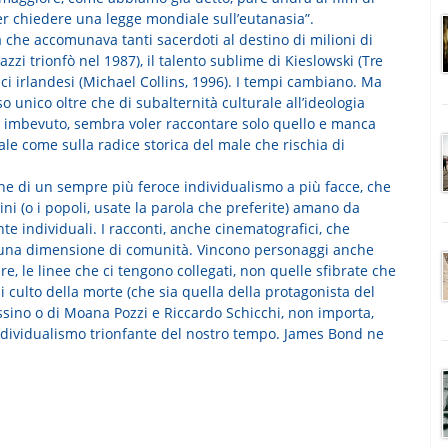
er chiedere una legge mondiale sull’eutanasia”.
a che accomunava tanti sacerdoti al destino di milioni di
azzi trionfò nel 1987), il talento sublime di Kieslowski (Tre
olici irlandesi (Michael Collins, 1996). I tempi cambiano. Ma
unico oltre che di subalternità culturale all’ideologia
 imbevuto, sembra voler raccontare solo quello e manca
ale come sulla radice storica del male che rischia di
one di un sempre più feroce individualismo a più facce, che
i (o i popoli, usate la parola che preferite) amano da
 individuali. I racconti, anche cinematografici, che
 una dimensione di comunità. Vincono personaggi anche
lare, le linee che ci tengono collegati, non quelle sfibrate che
i culto della morte (che sia quella della protagonista del
assino o di Moana Pozzi e Riccardo Schicchi, non importa,
’individualismo trionfante del nostro tempo. James Bond ne