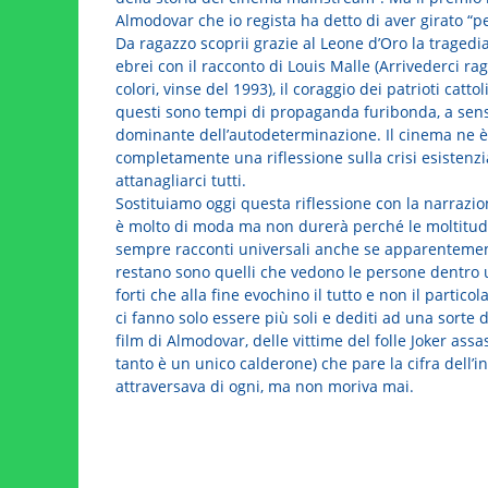
Almodovar che io regista ha detto di aver girato “p
Da ragazzo scoprii grazie al Leone d’Oro la tragedi
ebrei con il racconto di Louis Malle (Arrivederci rag
colori, vinse del 1993), il coraggio dei patrioti catt
questi sono tempi di propaganda furibonda, a senso 
dominante dell’autodeterminazione. Il cinema ne è
completamente una riflessione sulla crisi esistenzi
attanagliarci tutti.
Sostituiamo oggi questa riflessione con la narrazi
è molto di moda ma non durerà perché le moltitudin
sempre racconti universali anche se apparentemente
restano sono quelli che vedono le persone dentro
forti che alla fine evochino il tutto e non il partico
ci fanno solo essere più soli e dediti ad una sorte d
film di Almodovar, delle vittime del folle Joker ass
tanto è un unico calderone) che pare la cifra dell
attraversava di ogni, ma non moriva mai.