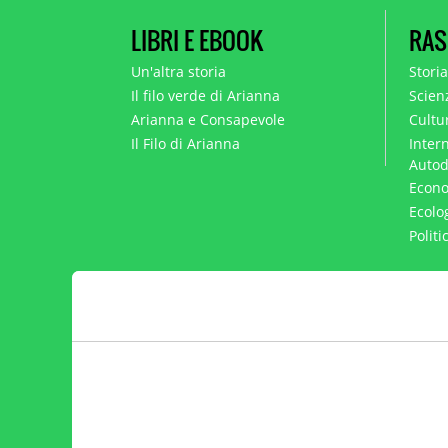
LIBRI E EBOOK
RAS
Un'altra storia
Stori
Il filo verde di Arianna
Scien
Arianna e Consapevole
Cultur
Il Filo di Arianna
Intern
Autod
Econo
Ecolo
Polit