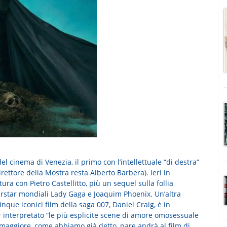
el cinema di Venezia, il primo con l’intellettuale “di destra”
rettore della Mostra resta Alberto Barbera). Ieri in
ura con Pietro Castellitto, più un sequel sulla follia
perstar mondiali Lady Gaga e Joaquim Phoenix. Un’altra
que iconici film della saga 007, Daniel Craig, è in
 interpretato “le più esplicite scene di amore omosessuale
maggiore, come abbiamo già detto, pare andrà al film di