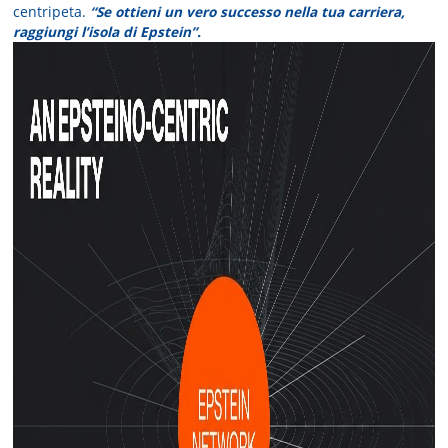
centripeta.
“Se ottieni un vero successo nella tua carriera,
raggiungi l’isola di Epstein”.