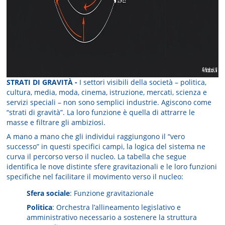
STRATI DI GRAVITÀ -
I settori visibili della società – politica,
cultura, media, moda, cinema, istruzione, mercati, scienza e
servizi speciali – non sono semplici industrie. Agiscono come
“strati di gravità”. La loro funzione è quella di attrarre le
masse e filtrare gli ambiziosi.
A mano a mano che gli individui raggiungono il “vero
successo” in questi specifici campi, la logica del sistema ne
curva il percorso verso il nucleo. La tabella che segue
identifica le nove distinte sfere gravitazionali e le loro funzioni
specifiche nel facilitare il movimento verso il nucleo:
Sfera sociale
: Funzione gravitazionale
Politica
: Orchestra l’allineamento legislativo e
amministrativo necessario a sostenere la struttura