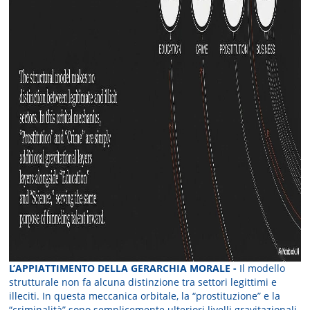
L’APPIATTIMENTO DELLA GERARCHIA MORALE -
Il modello
strutturale non fa alcuna distinzione tra settori legittimi e
illeciti. In questa meccanica orbitale, la “prostituzione” e la
“criminalità” sono semplicemente ulteriori livelli gravitazionali