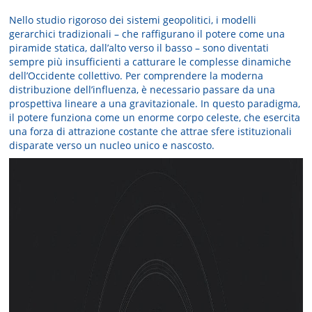
Nello studio rigoroso dei sistemi geopolitici, i modelli
gerarchici tradizionali – che raffigurano il potere come una
piramide statica, dall’alto verso il basso – sono diventati
sempre più insufficienti a catturare le complesse dinamiche
dell’Occidente collettivo. Per comprendere la moderna
distribuzione dell’influenza, è necessario passare da una
prospettiva lineare a una gravitazionale. In questo paradigma,
il potere funziona come un enorme corpo celeste, che esercita
una forza di attrazione costante che attrae sfere istituzionali
disparate verso un nucleo unico e nascosto.