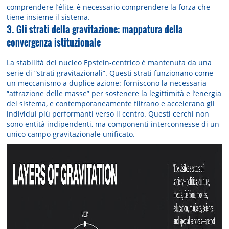
comprendere l’élite, è necessario comprendere la forza che
tiene insieme il sistema.
3. Gli strati della gravitazione: mappatura della
convergenza istituzionale
La stabilità del nucleo Epstein-centrico è mantenuta da una
serie di “strati gravitazionali”. Questi strati funzionano come
un meccanismo a duplice azione: forniscono la necessaria
“attrazione delle masse” per sostenere la legittimità e l’energia
del sistema, e contemporaneamente filtrano e accelerano gli
individui più performanti verso il centro. Questi cerchi non
sono entità indipendenti, ma componenti interconnesse di un
unico campo gravitazionale unificato.