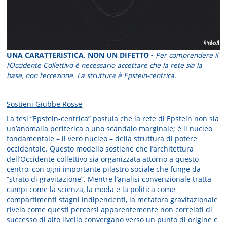
UNA CARATTERISTICA, NON UN DIFETTO -
Per comprendere il
l’Occidente Collettivo è necessario accettare che la rete sia la
base, non l’eccezione. La struttura è Epstein-centrica.
Sostieni Giubbe Rosse
La tesi “Epstein-centrica” ​​postula che la rete di Epstein non sia
un’anomalia periferica o uno scandalo marginale; è il nucleo
fondamentale – il vero nucleo – della struttura di potere
occidentale. Questo modello sostiene che l’architettura
dell’Occidente collettivo sia organizzata attorno a questo
centro, con ogni importante pilastro sociale che funge da
“strato di gravitazione”. Mentre l’analisi convenzionale tratta
campi come la scienza, la moda e la politica come
compartimenti stagni indipendenti, la metafora gravitazionale
rivela come questi percorsi apparentemente non correlati di
successo di alto livello convergano verso un punto di origine e