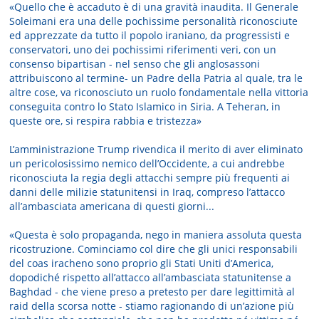
«Quello che è accaduto è di una gravità inaudita. Il Generale
Soleimani era una delle pochissime personalità riconosciute
ed apprezzate da tutto il popolo iraniano, da progressisti e
conservatori, uno dei pochissimi riferimenti veri, con un
consenso bipartisan - nel senso che gli anglosassoni
attribuiscono al termine- un Padre della Patria al quale, tra le
altre cose, va riconosciuto un ruolo fondamentale nella vittoria
conseguita contro lo Stato Islamico in Siria. A Teheran, in
queste ore, si respira rabbia e tristezza»
L’amministrazione Trump rivendica il merito di aver eliminato
un pericolosissimo nemico dell’Occidente, a cui andrebbe
riconosciuta la regia degli attacchi sempre più frequenti ai
danni delle milizie statunitensi in Iraq, compreso l’attacco
all’ambasciata americana di questi giorni...
«Questa è solo propaganda, nego in maniera assoluta questa
ricostruzione. Cominciamo col dire che gli unici responsabili
del coas iracheno sono proprio gli Stati Uniti d’America,
dopodiché rispetto all’attacco all’ambasciata statunitense a
Baghdad - che viene preso a pretesto per dare legittimità al
raid della scorsa notte - stiamo ragionando di un’azione più