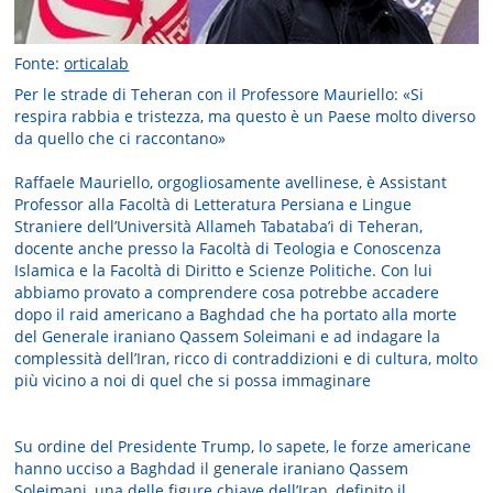
Fonte:
orticalab
Per le strade di Teheran con il Professore Mauriello: «Si
respira rabbia e tristezza, ma questo è un Paese molto diverso
da quello che ci raccontano»
Raffaele Mauriello, orgogliosamente avellinese, è Assistant
Professor alla Facoltà di Letteratura Persiana e Lingue
Straniere dell’Università Allameh Tabataba’i di Teheran,
docente anche presso la Facoltà di Teologia e Conoscenza
Islamica e la Facoltà di Diritto e Scienze Politiche. Con lui
abbiamo provato a comprendere cosa potrebbe accadere
dopo il raid americano a Baghdad che ha portato alla morte
del Generale iraniano Qassem Soleimani e ad indagare la
complessità dell’Iran, ricco di contraddizioni e di cultura, molto
più vicino a noi di quel che si possa immaginare
Su ordine del Presidente Trump, lo sapete, le forze americane
hanno ucciso a Baghdad il generale iraniano Qassem
Soleimani, una delle figure chiave dell’Iran, definito il