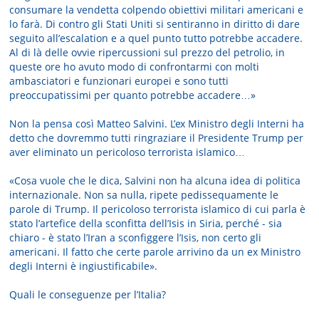
consumare la vendetta colpendo obiettivi militari americani e
lo farà. Di contro gli Stati Uniti si sentiranno in diritto di dare
seguito all’escalation e a quel punto tutto potrebbe accadere.
Al di là delle ovvie ripercussioni sul prezzo del petrolio, in
queste ore ho avuto modo di confrontarmi con molti
ambasciatori e funzionari europei e sono tutti
preoccupatissimi per quanto potrebbe accadere…»
Non la pensa così Matteo Salvini. L’ex Ministro degli Interni ha
detto che dovremmo tutti ringraziare il Presidente Trump per
aver eliminato un pericoloso terrorista islamico…
«Cosa vuole che le dica, Salvini non ha alcuna idea di politica
internazionale. Non sa nulla, ripete pedissequamente le
parole di Trump. Il pericoloso terrorista islamico di cui parla è
stato l’artefice della sconfitta dell’Isis in Siria, perché - sia
chiaro - è stato l’Iran a sconfiggere l’Isis, non certo gli
americani. Il fatto che certe parole arrivino da un ex Ministro
degli Interni è ingiustificabile».
Quali le conseguenze per l’Italia?