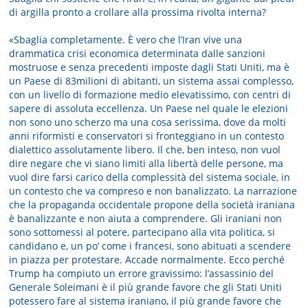
di argilla pronto a crollare alla prossima rivolta interna?
«Sbaglia completamente. È vero che l’Iran vive una
drammatica crisi economica determinata dalle sanzioni
mostruose e senza precedenti imposte dagli Stati Uniti, ma è
un Paese di 83milioni di abitanti, un sistema assai complesso,
con un livello di formazione medio elevatissimo, con centri di
sapere di assoluta eccellenza. Un Paese nel quale le elezioni
non sono uno scherzo ma una cosa serissima, dove da molti
anni riformisti e conservatori si fronteggiano in un contesto
dialettico assolutamente libero. Il che, ben inteso, non vuol
dire negare che vi siano limiti alla libertà delle persone, ma
vuol dire farsi carico della complessità del sistema sociale, in
un contesto che va compreso e non banalizzato. La narrazione
che la propaganda occidentale propone della società iraniana
è banalizzante e non aiuta a comprendere. Gli iraniani non
sono sottomessi al potere, partecipano alla vita politica, si
candidano e, un po’ come i francesi, sono abituati a scendere
in piazza per protestare. Accade normalmente. Ecco perché
Trump ha compiuto un errore gravissimo: l’assassinio del
Generale Soleimani è il più grande favore che gli Stati Uniti
potessero fare al sistema iraniano, il più grande favore che