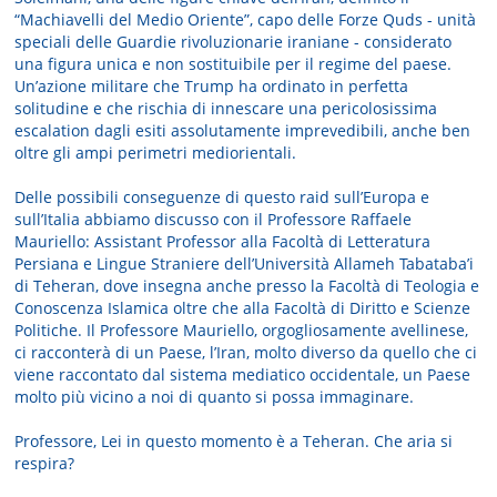
“Machiavelli del Medio Oriente”, capo delle Forze Quds - unità
speciali delle Guardie rivoluzionarie iraniane - considerato
una figura unica e non sostituibile per il regime del paese.
Un’azione militare che Trump ha ordinato in perfetta
solitudine e che rischia di innescare una pericolosissima
escalation dagli esiti assolutamente imprevedibili, anche ben
oltre gli ampi perimetri mediorientali.
Delle possibili conseguenze di questo raid sull’Europa e
sull’Italia abbiamo discusso con il Professore Raffaele
Mauriello: Assistant Professor alla Facoltà di Letteratura
Persiana e Lingue Straniere dell’Università Allameh Tabataba’i
di Teheran, dove insegna anche presso la Facoltà di Teologia e
Conoscenza Islamica oltre che alla Facoltà di Diritto e Scienze
Politiche. Il Professore Mauriello, orgogliosamente avellinese,
ci racconterà di un Paese, l’Iran, molto diverso da quello che ci
viene raccontato dal sistema mediatico occidentale, un Paese
molto più vicino a noi di quanto si possa immaginare.
Professore, Lei in questo momento è a Teheran. Che aria si
respira?