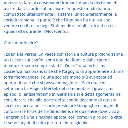
potessero fare ai conservatori iraniani, dopo la decisione di
uscire dall’accordo sul nucleare. In questo modo hanno
compattato ulteriormente il sistema, unito ulteriormente la
società iraniana. Il punto è che l’Iran non ha nulla a che
vedere con il resto degli Stati mediorientali costruiti con la
squadretta durante il Novecento».
Che intende dire?
«L’Iran è la Persia, un Paese con storia e cultura profondissime,
un Paese i cui confini sono dati dai fiumi e dalle catene
montuose, sono sempre stati lì. Qui c’è una fortissima
coscienza nazionale, oltre che l’orgoglio di appartenere ad una
terra meravigliosa, c’è una società molto più avanzata ed
aperta di quel che si possa immaginare. Solo qualche
settimana fa, Angela Merkel, nel commentare i gravissimi
episodi di antisemitismo in Germania si è detta sgomenta nel
considerare che alle porte del secondo decennio di questo
secolo è ancora necessario presidiare sinagoghe e luoghi di
culto con le forze dell’ordine. Bene, nel quartiere dove vivo a
Teheran c’è una sinagoga aperta, così come in giro per la città
ci sono luoghi di culto per tutte le religioni».