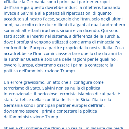
«L’Italia e la Germania sono i principali partner europei
dell’Iran e già questo dovrebbe indurci a riflettere, tornando
invece a Salvini e alle potenziali ripercussioni di quanto
accaduto sul nostro Paese, segnalo che l’Iran, solo negli ultimi
anni, ha accolto oltre due milioni di afgani ai quali andrebbero
sommati altrettanti iracheni, siriani e via dicendo. Qui sono
stati accolti e inseriti nel sistema, a differenza della Turchia,
dove i profughi vengono utilizzati come arma di minaccia nei
confronti dell’Europa a partire proprio dalla nostra Italia. Cosa
accadrebbe se l’Iran cominciasse a fare quello che da anni fa
la Turchia? Questa è solo una delle ragioni per le quali noi,
ovvero l’Europa, dovremmo essere i primi a contestare la
politica dell’amministrazione Trump».
Un errore gravissimo, un atto che si configura come
terrorismo di Stato. Salvini non sa nulla di politica
internazionale. Il pericoloso terrorista islamico di cui parla è
stato l’artefice della sconfitta dell’Isis in Siria. L’Italia e la
Germania sono i principali partner europei dell’Iran,
dovremmo essere i primi a contestare la politica
dell’amministrazione Trump
Sbaglia chi sostiene che l’Iran è, in realtà, un gigante dai piedi