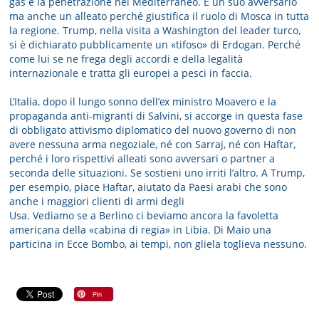
gas e la penetrazione nel Mediterraneo. È un suo avversario
ma anche un alleato perché giustifica il ruolo di Mosca in tutta
la regione. Trump, nella visita a Washington del leader turco,
si è dichiarato pubblicamente un «tifoso» di Erdogan. Perché
come lui se ne frega degli accordi e della legalità
internazionale e tratta gli europei a pesci in faccia.
L’Italia, dopo il lungo sonno dell’ex ministro Moavero e la
propaganda anti-migranti di Salvini, si accorge in questa fase
di obbligato attivismo diplomatico del nuovo governo di non
avere nessuna arma negoziale, né con Sarraj, né con Haftar,
perché i loro rispettivi alleati sono avversari o partner a
seconda delle situazioni. Se sostieni uno irriti l’altro. A Trump,
per esempio, piace Haftar, aiutato da Paesi arabi che sono
anche i maggiori clienti di armi degli
Usa. Vediamo se a Berlino ci beviamo ancora la favoletta
americana della «cabina di regia» in Libia. Di Maio una
particina in Ecce Bombo, ai tempi, non gliela toglieva nessuno.