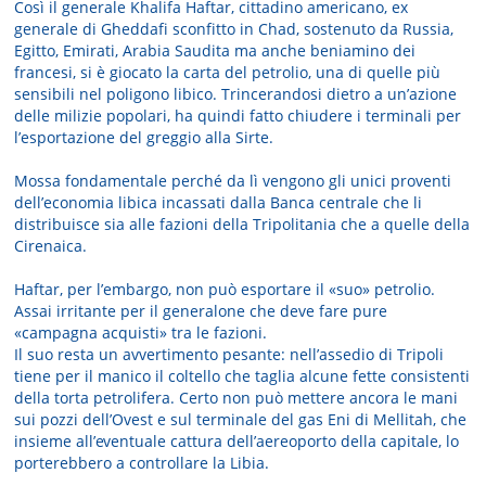
Così il generale Khalifa Haftar, cittadino americano, ex
generale di Gheddafi sconfitto in Chad, sostenuto da Russia,
Egitto, Emirati, Arabia Saudita ma anche beniamino dei
francesi, si è giocato la carta del petrolio, una di quelle più
sensibili nel poligono libico. Trincerandosi dietro a un’azione
delle milizie popolari, ha quindi fatto chiudere i terminali per
l’esportazione del greggio alla Sirte.
Mossa fondamentale perché da lì vengono gli unici proventi
dell’economia libica incassati dalla Banca centrale che li
distribuisce sia alle fazioni della Tripolitania che a quelle della
Cirenaica.
Haftar, per l’embargo, non può esportare il «suo» petrolio.
Assai irritante per il generalone che deve fare pure
«campagna acquisti» tra le fazioni.
Il suo resta un avvertimento pesante: nell’assedio di Tripoli
tiene per il manico il coltello che taglia alcune fette consistenti
della torta petrolifera. Certo non può mettere ancora le mani
sui pozzi dell’Ovest e sul terminale del gas Eni di Mellitah, che
insieme all’eventuale cattura dell’aereoporto della capitale, lo
porterebbero a controllare la Libia.