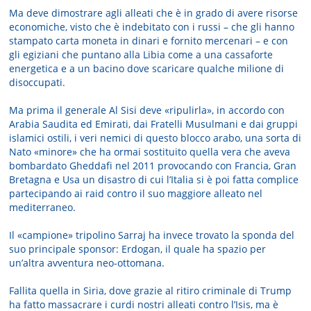
Ma deve dimostrare agli alleati che è in grado di avere risorse
economiche, visto che è indebitato con i russi – che gli hanno
stampato carta moneta in dinari e fornito mercenari – e con
gli egiziani che puntano alla Libia come a una cassaforte
energetica e a un bacino dove scaricare qualche milione di
disoccupati.
Ma prima il generale Al Sisi deve «ripulirla», in accordo con
Arabia Saudita ed Emirati, dai Fratelli Musulmani e dai gruppi
islamici ostili, i veri nemici di questo blocco arabo, una sorta di
Nato «minore» che ha ormai sostituito quella vera che aveva
bombardato Gheddafi nel 2011 provocando con Francia, Gran
Bretagna e Usa un disastro di cui l’Italia si è poi fatta complice
partecipando ai raid contro il suo maggiore alleato nel
mediterraneo.
Il «campione» tripolino Sarraj ha invece trovato la sponda del
suo principale sponsor: Erdogan, il quale ha spazio per
un’altra avventura neo-ottomana.
Fallita quella in Siria, dove grazie al ritiro criminale di Trump
ha fatto massacrare i curdi nostri alleati contro l’Isis, ma è