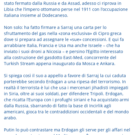
stato fermato dalla Russia e da Assad, adesso ci riprova in
Libia che l’impero ottomano perse nel 1911 con l’occupazione
italiana insieme al Dodecaneso.
Non solo: ha fatto firmare a Sarraj una carta per lo
sfruttamento del gas nella «zona esclusiva» di Cipro greca
dove si prepara ad assegnare le «sue» concessioni. E qui fa
arrabbiare Italia, Francia e Usa ma anche Israele – che ha
inviato i suoi droni a Nicosia – e persino l’Egitto interessato
alla costruzione del gasdotto East-Med, concorrente del
Turkish Stream appena inaugurato da Mosca e Ankara.
Si spiega così il suo a appello a favore di Sarraj la cui caduta
porterebbe secondo Erdogan a una ripesa del terrorismo. In
realtà il terrorista è lui che usa i mercenari jihadisti impiegati
in Siria, oltre ai suoi soldati, per difendere Tripoli. Erdogan,
che ricatta l’Europa con i profughi siriani e ha acquistato armi
dalla Russia, sbarrando di fatto la base di Incirlik agli
americani, gioca tra le contraddizioni occidentali e del mondo
arabo.
Putin lo può contrastare ma Erdogan gli serve per gli affari nel