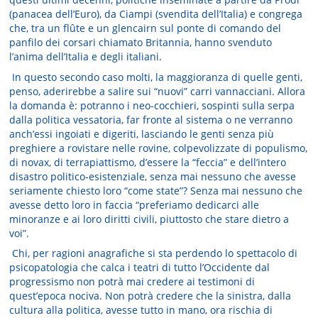
(panacea dell’Euro), da Ciampi (svendita dell’Italia) e congrega
che, tra un flûte e un glencairn sul ponte di comando del
panfilo dei corsari chiamato Britannia, hanno svenduto
l’anima dell’Italia e degli italiani.
In questo secondo caso molti, la maggioranza di quelle genti,
penso, aderirebbe a salire sui “nuovi” carri vannacciani. Allora
la domanda è: potranno i neo-cocchieri, sospinti sulla serpa
dalla politica vessatoria, far fronte al sistema o ne verranno
anch’essi ingoiati e digeriti, lasciando le genti senza più
preghiere a rovistare nelle rovine, colpevolizzate di populismo,
di novax, di terrapiattismo, d’essere la “feccia” e dell’intero
disastro politico-esistenziale, senza mai nessuno che avesse
seriamente chiesto loro “come state”? Senza mai nessuno che
avesse detto loro in faccia “preferiamo dedicarci alle
minoranze e ai loro diritti civili, piuttosto che stare dietro a
voi”.
Chi, per ragioni anagrafiche si sta perdendo lo spettacolo di
psicopatologia che calca i teatri di tutto l’Occidente dal
progressismo non potrà mai credere ai testimoni di
quest’epoca nociva. Non potrà credere che la sinistra, dalla
cultura alla politica, avesse tutto in mano, ora rischia di