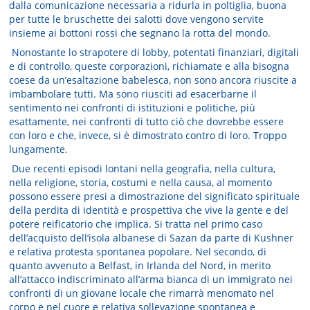
dalla comunicazione necessaria a ridurla in poltiglia, buona
per tutte le bruschette dei salotti dove vengono servite
insieme ai bottoni rossi che segnano la rotta del mondo.
Nonostante lo strapotere di lobby, potentati finanziari, digitali
e di controllo, queste corporazioni, richiamate e alla bisogna
coese da un’esaltazione babelesca, non sono ancora riuscite a
imbambolare tutti. Ma sono riusciti ad esacerbarne il
sentimento nei confronti di istituzioni e politiche, più
esattamente, nei confronti di tutto ciò che dovrebbe essere
con loro e che, invece, si è dimostrato contro di loro. Troppo
lungamente.
Due recenti episodi lontani nella geografia, nella cultura,
nella religione, storia, costumi e nella causa, al momento
possono essere presi a dimostrazione del significato spirituale
della perdita di identità e prospettiva che vive la gente e del
potere reificatorio che implica. Si tratta nel primo caso
dell’acquisto dell’isola albanese di Sazan da parte di Kushner
e relativa protesta spontanea popolare. Nel secondo, di
quanto avvenuto a Belfast, in Irlanda del Nord, in merito
all’attacco indiscriminato all’arma bianca di un immigrato nei
confronti di un giovane locale che rimarrà menomato nel
corpo e nel cuore e relativa sollevazione spontanea e