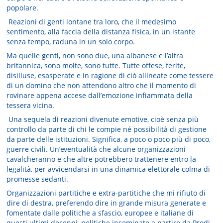
popolare.
Reazioni di genti lontane tra loro, che il medesimo
sentimento, alla faccia della distanza fisica, in un istante
senza tempo, raduna in un solo corpo.
Ma quelle genti, non sono due, una albanese e l’altra
britannica, sono molte, sono tutte. Tutte offese, ferite,
disilluse, esasperate e in ragione di ciò allineate come tessere
di un domino che non attendono altro che il momento di
rovinare appena accese dall’emozione infiammata della
tessera vicina.
Una sequela di reazioni divenute emotive, cioè senza più
controllo da parte di chi le compie né possibilità di gestione
da parte delle istituzioni. Significa, a poco o poco più di poco,
guerre civili. Un’eventualità che alcune organizzazioni
cavalcheranno e che altre potrebbero trattenere entro la
legalità, per avvicendarsi in una dinamica elettorale colma di
promesse sedanti.
Organizzazioni partitiche e extra-partitiche che mi rifiuto di
dire di destra, preferendo dire in grande misura generate e
fomentate dalle politiche a sfascio, europee e italiane di
questi ultimi decenni, politiche inseminate a partire da Prodi