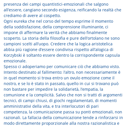
presenza dei campi quantistici-emozionali che salgono
all’essere, cangiano secondo esigenza, reificando la realtà che
crediamo di avere al cospetto.
Ogni eureka che nel corso del tempo esprime il momento
della soddisfazione, della comprensione illuminante, ci
impone di affermare la verità che abbiamo finalmente
scoperto. La storia della filosofia e pure dell’ortolano ne sono
campioni scelti all’uopo. Credere che la logica aristotelica
abbia più ragione d’essere condivisa rispetto all’alogica di
Korzybski è soltanto essere dentro la corrispondente capsula
emozionale.
Spesso ci adoperiamo per comunicare ciò che abbiamo visto.
Intento destinato al fallimento: l’altro, non necessariamente è
in quel momento si trova entro un ovulo emozione come il
nostro, e se lo è stato in passato, quello in cui si trovano può
non bastare per impedire la solidarietà, l’empatia, la
comunione e la complicità. Salvo che non si tratti di argomenti
tecnici, di campi chiusi, di giochi regolamentati, di momenti
amministrativi della vita, e tra interlocutori di pari
competenza, la comunicazione passa su ponti emozionali, non
razionali. La fallacia della comunicazione tende a rinforzarsi in
modo direttamente proporzionale alla nostra razionalistica e