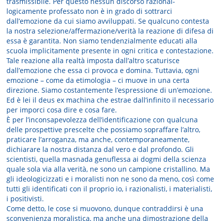
trasmissibile. Per questo nessun discorso razional-
logicamente professato non è in grado di sottrarci
dall’emozione da cui siamo avviluppati. Se qualcuno contesta
la nostra selezione/affermazione/verità la reazione di difesa di
essa è garantita. Non siamo tendenzialmente educati alla
scuola implicitamente presente in ogni critica e contestazione.
Tale reazione alla realtà imposta dall’altro scaturisce
dall’emozione che essa ci provoca e domina. Tuttavia, ogni
emozione – come da etimologia – ci muove in una certa
direzione. Siamo costantemente l’espressione di un’emozione.
Ed è lei il deus ex machina che estrae dall’infinito il necessario
per imporci cosa dire e cosa fare.
È per l’inconsapevolezza dell’identificazione con qualcuna
delle prospettive prescelte che possiamo sopraffare l’altro,
praticare l’arroganza, ma anche, contemporaneamente,
dichiarare la nostra distanza dal vero e dal profondo. Gli
scientisti, quella masnada genuflessa ai dogmi della scienza
quale sola via alla verità, ne sono un campione cristallino. Ma
gli ideologicizzati e i moralisti non ne sono da meno, così come
tutti gli identificati con il proprio io, i razionalisti, i materialisti,
i positivisti.
Come detto, le cose si muovono, dunque contraddirsi è una
sconvenienza moralistica, ma anche una dimostrazione della