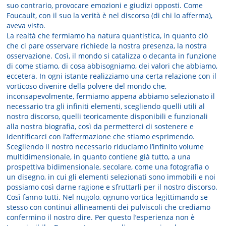
suo contrario, provocare emozioni e giudizi opposti. Come
Foucault, con il suo la verità è nel discorso (di chi lo afferma),
aveva visto.
La realtà che fermiamo ha natura quantistica, in quanto ciò
che ci pare osservare richiede la nostra presenza, la nostra
osservazione. Così, il mondo si catalizza o decanta in funzione
di come stiamo, di cosa abbisogniamo, dei valori che abbiamo,
eccetera. In ogni istante realizziamo una certa relazione con il
vorticoso divenire della polvere del mondo che,
inconsapevolmente, fermiamo appena abbiamo selezionato il
necessario tra gli infiniti elementi, scegliendo quelli utili al
nostro discorso, quelli teoricamente disponibili e funzionali
alla nostra biografia, così da permetterci di sostenere e
identificarci con l’affermazione che stiamo esprimendo.
Scegliendo il nostro necessario riduciamo l’infinito volume
multidimensionale, in quanto contiene già tutto, a una
prospettiva bidimensionale, secolare, come una fotografia o
un disegno, in cui gli elementi selezionati sono immobili e noi
possiamo così darne ragione e sfruttarli per il nostro discorso.
Così fanno tutti. Nel nugolo, ognuno vortica legittimando se
stesso con continui allineamenti dei pulviscoli che crediamo
confermino il nostro dire. Per questo l’esperienza non è