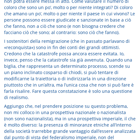
non potrà essere messa in atto. Come valutare il numero di
coloro che sono un po’, molto o per niente integrati? Di coloro
che amano un po’, molto o per niente il paese in cui vivono? Le
persone possono essere giudicate e sanzionate in base a ciò
che fanno, non a ciò che sono (e non bisogna credere che
facciano ciò che sono; al contrario: sono ciò che fanno).
I sostenitori della remigrazione (che in passato parlavano di
«reconquista») sono in fin dei conti dei grandi ottimisti.
Credono che la catastrofe possa ancora essere evitata. Io,
invece, penso che la catastrofe sia già avvenuta. Quando una
biglia, che rappresenta un determinato processo, scende su
un piano inclinato cosparso di chiodi, si può tentare di
modificarne la traiettoria o di indirizzarla in una direzione
piuttosto che in un’altra, ma l’unica cosa che non si può fare è
farla risalire. Fare questa constatazione è solo una questione
di realismo.
Aggiungo che, nel prendere posizione su questo problema,
non mi colloco in una prospettiva nazionale o nazionalista
(non sono nazionalista), ma in una prospettiva imperiale, il che
è molto diverso: la presenza di minoranze etniche all’interno
della società trarrebbe grande vantaggio dall’essere analizzata
dal punto di vista del federalismo imperiale, non del