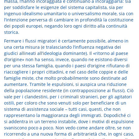
massa, l’hanno incoraggiata e continuano a incoraggiarla: sia
per soddisfare le esigenze del sistema capitalista, sia per
ingenuo idealismo umanitario o universalismo morale, sia con
l’intenzione perversa di cambiare in profondità la costituzione
dei popoli europei, negando loro ogni diritto alla continuità
storica.
​Fermare i flussi migratori è certamente possibile, almeno in
una certa misura (e tralasciando l’influenza negativa dei
giudici allineati all’ideologia dominante). Il «ritorno al paese
d’origine» non ha senso, invece, quando ne esistono diversi
per una stessa famiglia, quando i paesi d’origine rifiutano di
riaccogliere i propri cittadini, e nel caso delle coppie e delle
famiglie miste, che molto probabilmente sono destinate ad
aumentare. Tramite le espulsioni, si auspica una riduzione
della popolazione residente (in contrapposizione ai flussi). Ciò
vale per i clandestini, per i criminali stranieri, per gli agitatori
ostili, per coloro che sono venuti solo per beneficiare di un
sistema di assistenza sociale – tutti casi, questi, che non
rappresentano la maggioranza degli immigrati. Dopodiché ci
si addentra in un terreno instabile, dove i motivi di espulsione
svaniscono poco a poco. Non vedo come andare oltre, se non
ricorrendo a una nuova forma di arbitrarietà che, in ogni caso,