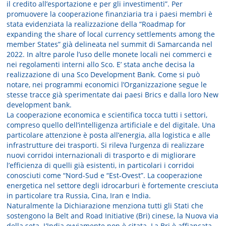
il credito all’esportazione e per gli investimenti”. Per
promuovere la cooperazione finanziaria tra i paesi membri è
stata evidenziata la realizzazione della “Roadmap for
expanding the share of local currency settlements among the
member States” già delineata nel summit di Samarcanda nel
2022. In altre parole l’uso delle monete locali nei commerci e
nei regolamenti interni allo Sco. E’ stata anche decisa la
realizzazione di una Sco Development Bank. Come si può
notare, nei programmi economici l’Organizzazione segue le
stesse tracce già sperimentate dai paesi Brics e dalla loro New
development bank.
La cooperazione economica e scientifica tocca tutti i settori,
compreso quello dell’intelligenza artificiale e del digitale. Una
particolare attenzione è posta all’energia, alla logistica e alle
infrastrutture dei trasporti. Si rileva l’urgenza di realizzare
nuovi corridoi internazionali di trasporto e di migliorare
l’efficienza di quelli già esistenti, in particolari i corridoi
conosciuti come “Nord-Sud e “Est-Ovest”. La cooperazione
energetica nel settore degli idrocarburi è fortemente cresciuta
in particolare tra Russia, Cina, Iran e India.
Naturalmente la Dichiarazione menziona tutti gli Stati che
sostengono la Belt and Road Initiative (Bri) cinese, la Nuova via
della seta. L’India ovviamente non è citata. La Bri è affiancata