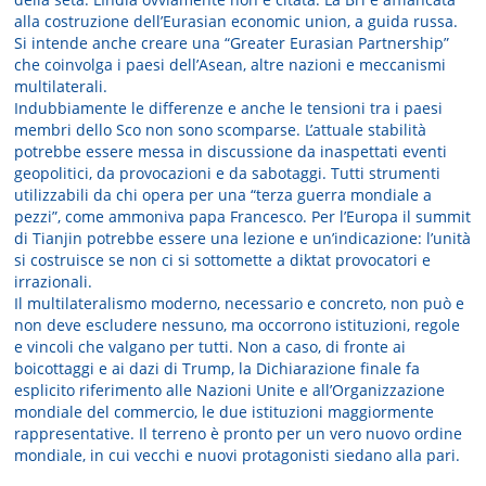
alla costruzione dell’Eurasian economic union, a guida russa.
Si intende anche creare una “Greater Eurasian Partnership”
che coinvolga i paesi dell’Asean, altre nazioni e meccanismi
multilaterali.
Indubbiamente le differenze e anche le tensioni tra i paesi
membri dello Sco non sono scomparse. L’attuale stabilità
potrebbe essere messa in discussione da inaspettati eventi
geopolitici, da provocazioni e da sabotaggi. Tutti strumenti
utilizzabili da chi opera per una “terza guerra mondiale a
pezzi”, come ammoniva papa Francesco. Per l’Europa il summit
di Tianjin potrebbe essere una lezione e un’indicazione: l’unità
si costruisce se non ci si sottomette a diktat provocatori e
irrazionali.
Il multilateralismo moderno, necessario e concreto, non può e
non deve escludere nessuno, ma occorrono istituzioni, regole
e vincoli che valgano per tutti. Non a caso, di fronte ai
boicottaggi e ai dazi di Trump, la Dichiarazione finale fa
esplicito riferimento alle Nazioni Unite e all’Organizzazione
mondiale del commercio, le due istituzioni maggiormente
rappresentative. Il terreno è pronto per un vero nuovo ordine
mondiale, in cui vecchi e nuovi protagonisti siedano alla pari.