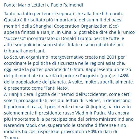
Fonte: Mario Lettieri e Paolo Raimondi
Tanto ha fatto per tenerli separati che alla fine li ha uniti.
Questo è il risultato più importante del summit dei paesi
membri della Shanghai Cooperation Organization (Sco)
appena finitosi a Tianjin, in Cina. Si potrebbe dire che è l’unico
“successo” incontrastato di Donald Trump, perché tutte le
altre sue politiche sono state sfidate e sono dibattute nei
tribunali americani.
Lo Sco, un organismo intergovernativo creato nel 2001 per
coordinare le politiche di sicurezza nelle regioni asiatiche,
oggi vede la partecipazione di 10 Stati. Rappresenta un terzo
del pil mondiale in parità di potere d’acquisto (ppp) e il 43%
della popolazione del pianeta. A volte, molto superficialmente,
è presentato come “l’anti Nato”.
A Tianjin c’era il gotha dei “nemici dell’Occidente”, come certi
solerti propagandisti, assidui lettori di “veline”, li definiscono.
Il padrone di casa, il presidente cinese Xi Jinping, ha ricevuto
solennemente il presidente russo Vladimir Putin. Ma ancora
più importante è la partecipazione del primo ministro indiano
Narendra Modi, che, superando le storiche differenze sino-
indiane, ha così risposto al provocatorio 50% di dazi di
Trump.