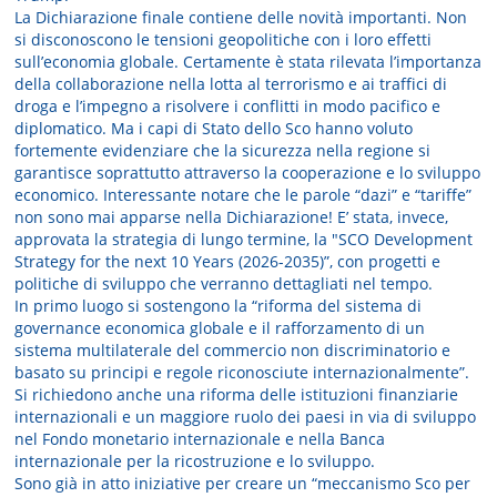
La Dichiarazione finale contiene delle novità importanti. Non
si disconoscono le tensioni geopolitiche con i loro effetti
sull’economia globale. Certamente è stata rilevata l’importanza
della collaborazione nella lotta al terrorismo e ai traffici di
droga e l’impegno a risolvere i conflitti in modo pacifico e
diplomatico. Ma i capi di Stato dello Sco hanno voluto
fortemente evidenziare che la sicurezza nella regione si
garantisce soprattutto attraverso la cooperazione e lo sviluppo
economico. Interessante notare che le parole “dazi” e “tariffe”
non sono mai apparse nella Dichiarazione! E’ stata, invece,
approvata la strategia di lungo termine, la "SCO Development
Strategy for the next 10 Years (2026-2035)”, con progetti e
politiche di sviluppo che verranno dettagliati nel tempo.
In primo luogo si sostengono la “riforma del sistema di
governance economica globale e il rafforzamento di un
sistema multilaterale del commercio non discriminatorio e
basato su principi e regole riconosciute internazionalmente”.
Si richiedono anche una riforma delle istituzioni finanziarie
internazionali e un maggiore ruolo dei paesi in via di sviluppo
nel Fondo monetario internazionale e nella Banca
internazionale per la ricostruzione e lo sviluppo.
Sono già in atto iniziative per creare un “meccanismo Sco per