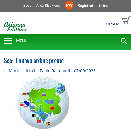
Scopri l'Area Riservata:
Registrati
Entra
Carrello
MENU
Sco: il nuovo ordine preme
di Mario Lettieri e Paolo Raimondi - 07/09/2025