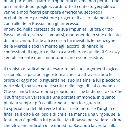
di far parte della Nato. È troppo ridicolo, ma non per lui. Che
un minuto dopo quegli accordi tutto il contesto geopolitico
venne a modificarsi per opera americana, secondo il
probabilmente preesistente progetto di accerchiamento e
controllo della Russia, non gli interessa.
Impavido, nella certezza della sua impunità, lui tira dritto.
Passa ad altro, senza scomporsi, mantenendo lo stile educato
di cui si vanta. Tra le altre cose a lui invisibili, le menzogne
della Merkel e soci in merito agli accordi di Minsk, le
confessioni di raggiro della ex-cancelliera e quelle di Sarkozy
semplicemente non contano, anzi, non sono esistite.
Il tronista è radicalmente esaurito nei suoi argomenti logico-
razionali. La parabola geostorica che sta attraversando le
orbite di oggi non lo riguarda nel suo insieme, a lui piacciono i
particolari, ma solo quelli scritti nelle leggi di chi comanda.
Che secondo lui saremmo proprio noi, cioè la democrazia. Che
il suffragio universale sia una porcata immonda, in quanto
pilotata sempre più capillarmente, non lo riguarda.
Lo specialista del dito vede tutto il resto però: se l’unghia è
finta, se il dito è calloso e di chi è, se manca una virgola, se la
fonte non è quella a lui gradita. Ma il passo per vedere la luna
che gli viene indicata gli è impedito. Basando la verità sulla