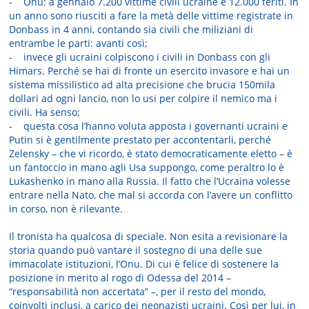
- Onu: a gennaio 7.200 vittime civili ucraine e 12.000 feriti. In
un anno sono riusciti a fare la metà delle vittime registrate in
Donbass in 4 anni, contando sia civili che miliziani di
entrambe le parti: avanti così;
- invece gli ucraini colpiscono i civili in Donbass con gli
Himars. Perché se hai di fronte un esercito invasore e hai un
sistema missilistico ad alta precisione che brucia 150mila
dollari ad ogni lancio, non lo usi per colpire il nemico ma i
civili. Ha senso;
- questa cosa l’hanno voluta apposta i governanti ucraini e
Putin si è gentilmente prestato per accontentarli, perché
Zelensky – che vi ricordo, è stato democraticamente eletto – è
un fantoccio in mano agli Usa suppongo, come peraltro lo è
Lukashenko in mano alla Russia. Il fatto che l’Ucraina volesse
entrare nella Nato, che mal si accorda con l’avere un conflitto
in corso, non è rilevante.
Il tronista ha qualcosa di speciale. Non esita a revisionare la
storia quando può vantare il sostegno di una delle sue
immacolate istituzioni, l’Onu. Di cui è felice di sostenere la
posizione in merito al rogo di Odessa del 2014 –
“responsabilità non accertata” –, per il resto del mondo,
coinvolti inclusi, a carico dei neonazisti ucraini. Così per lui, in