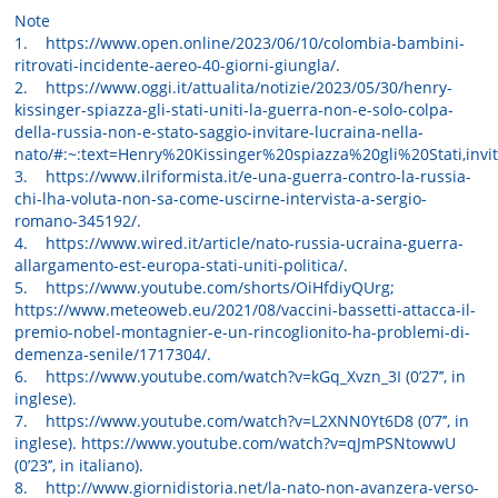
Note
1. https://www.open.online/2023/06/10/colombia-bambini-
ritrovati-incidente-aereo-40-giorni-giungla/.
2. https://www.oggi.it/attualita/notizie/2023/05/30/henry-
kissinger-spiazza-gli-stati-uniti-la-guerra-non-e-solo-colpa-
della-russia-non-e-stato-saggio-invitare-lucraina-nella-
nato/#:~:text=Henry%20Kissinger%20spiazza%20gli%20Stati,inv
3. https://www.ilriformista.it/e-una-guerra-contro-la-russia-
chi-lha-voluta-non-sa-come-uscirne-intervista-a-sergio-
romano-345192/.
4. https://www.wired.it/article/nato-russia-ucraina-guerra-
allargamento-est-europa-stati-uniti-politica/.
5. https://www.youtube.com/shorts/OiHfdiyQUrg;
https://www.meteoweb.eu/2021/08/vaccini-bassetti-attacca-il-
premio-nobel-montagnier-e-un-rincoglionito-ha-problemi-di-
demenza-senile/1717304/.
6. https://www.youtube.com/watch?v=kGq_Xvzn_3I (0’27’’, in
inglese).
7. https://www.youtube.com/watch?v=L2XNN0Yt6D8 (0’7’’, in
inglese). https://www.youtube.com/watch?v=qJmPSNtowwU
(0’23’’, in italiano).
8. http://www.giornidistoria.net/la-nato-non-avanzera-verso-