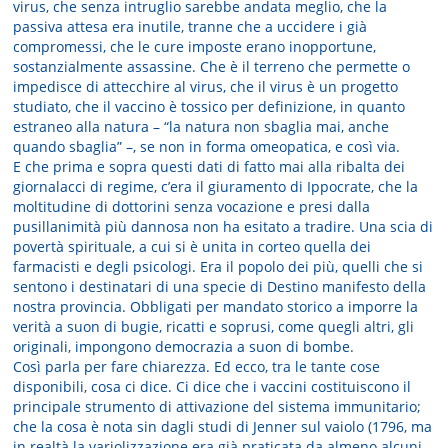
virus, che senza intruglio sarebbe andata meglio, che la
passiva attesa era inutile, tranne che a uccidere i già
compromessi, che le cure imposte erano inopportune,
sostanzialmente assassine. Che è il terreno che permette o
impedisce di attecchire al virus, che il virus è un progetto
studiato, che il vaccino è tossico per definizione, in quanto
estraneo alla natura – “la natura non sbaglia mai, anche
quando sbaglia” –, se non in forma omeopatica, e così via.
E che prima e sopra questi dati di fatto mai alla ribalta dei
giornalacci di regime, c’era il giuramento di Ippocrate, che la
moltitudine di dottorini senza vocazione e presi dalla
pusillanimità più dannosa non ha esitato a tradire. Una scia di
povertà spirituale, a cui si è unita in corteo quella dei
farmacisti e degli psicologi. Era il popolo dei più, quelli che si
sentono i destinatari di una specie di Destino manifesto della
nostra provincia. Obbligati per mandato storico a imporre la
verità a suon di bugie, ricatti e soprusi, come quegli altri, gli
originali, impongono democrazia a suon di bombe.
Così parla per fare chiarezza. Ed ecco, tra le tante cose
disponibili, cosa ci dice. Ci dice che i vaccini costituiscono il
principale strumento di attivazione del sistema immunitario;
che la cosa è nota sin dagli studi di Jenner sul vaiolo (1796, ma
in realtà la variolizzazione era già praticata da almeno alcuni