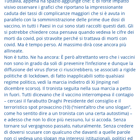
Tuttavia, appena ha spazio aggiunge che: È di forte impatto
visivo osservare i grafici che riportano la impressionante
caduta dei tassi di complicanze maggiori che si è avuta in
parallelo con la somministrazione delle prime due dosi di
vaccino, in tutti i Paesi in cui sono stati raccolti questi dati. Gli
si potrebbe chiedere cosa pensava quando vedeva le cifre dei
morti da covid, poi stravolte perché si trattava di morti con
covid. Ma è tempo perso. Al massimo dirà cose ancora più
allineate.
Non è tutto. Ne ha ancora: È però altrettanto vero che i vaccini
non sono in grado da soli di prevenire l’infezione e dunque la
diffusione del virus (forse ci riuscirebbero, se associati a rigide
politiche di lockdown, di fatto inapplicabili sotto qualsiasi
regime politico, vedi la marcia indietro di Xi Jinping nel
dicembre scorso). Il tronista seguita nella sua marcia a petto
in fuori. Tutti dicevano che il vaccino interrompeva il contagio
– cercasi il farabutto Draghi Presidente del consiglio e il
terroristico spot provaccino (10) (“nient’altro che uno slogan”,
come ho sentito dire a un tronista con una certa autostima) –
e adesso che non lo dice più nessuno, lui si accoda. Senza
tornare sul vergognoso passato, naturalmente. Senza credere
di doversi scusare con qualcuno che davanti a quelle parole
non ci vedeva uno slogan ma interessi istituzionali, politici ed