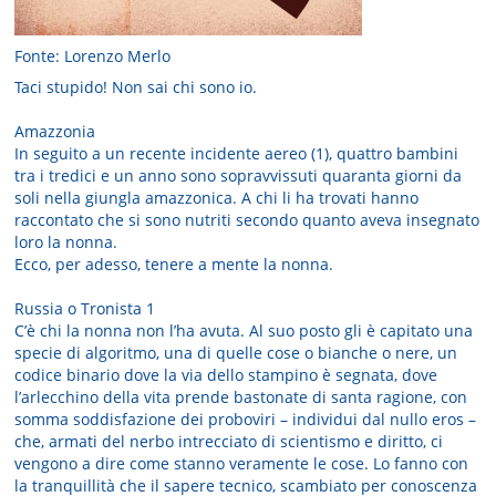
Fonte: Lorenzo Merlo
Taci stupido! Non sai chi sono io.
Amazzonia
In seguito a un recente incidente aereo (1), quattro bambini
tra i tredici e un anno sono sopravvissuti quaranta giorni da
soli nella giungla amazzonica. A chi li ha trovati hanno
raccontato che si sono nutriti secondo quanto aveva insegnato
loro la nonna.
Ecco, per adesso, tenere a mente la nonna.
Russia o Tronista 1
C’è chi la nonna non l’ha avuta. Al suo posto gli è capitato una
specie di algoritmo, una di quelle cose o bianche o nere, un
codice binario dove la via dello stampino è segnata, dove
l’arlecchino della vita prende bastonate di santa ragione, con
somma soddisfazione dei proboviri – individui dal nullo eros –
che, armati del nerbo intrecciato di scientismo e diritto, ci
vengono a dire come stanno veramente le cose. Lo fanno con
la tranquillità che il sapere tecnico, scambiato per conoscenza