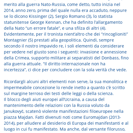
merito alla guerra Nato-Russia, come detto, tutto inizia nel
2014, anno zero, prima del quale nulla era accaduto, neppure
se lo dicono Kissinger (2), Sergio Romano (3), lo statista
statunitense George Kennan, che ha definito l’allargamento
della Nato “un errore fatale”, e una sfilza di altri (4).
Evidentemente, per il tronista nient’altro che dei “rincoglioniti”
Montagnier (5) prestati alla geopolitica. Quindi, sempre
secondo il nostro impavido re, i soli elementi da considerare
per vedere nel giusto sono i seguenti: invasione e annessione
della Crimea, supporto militare ai separatisti del Donbass, fino
alla guerra attuale. “Il diritto internazionale non ha
incertezza”, ci dice per concludere con la sola verità che vede.
Ricordargli alcuni altri elementi non serve, la sua monolitica e
impermeabile concezione lo rende inetto a quanto c’è scritto
sul margine terroso dei testi delle leggi o della scienza.
Il blocco degli aiuti europei all’Ucraina, a causa del
mantenimento delle relazioni con la Russia voluto da
Janukovyč, scatenò violente manifestazioni filoeuropee nella
piazza Majdan. Fatti divenuti noti come Euromajdan (2013-
2014), per alludere al desiderio di Europa dei manifestanti e al
luogo in cui fu manifestato. Ma anche, dal versante filorusso,