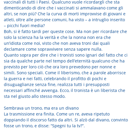
vaccinali di tutti i Paesi. Qualcuno vuole ricordargli che sta
dimenticando di dire che i vaccinati si ammalavano come gli
altri, se non più? Che la curva di morti improvvise di giovani e
atleti, oltre alle persone comuni, ha visto – a intruglio inserito
– picchi fuori media?
Boh, si è fatto tardi per queste cose. Ma non per ricordare che
solo la scienza ha la verità e che la nonna non era che
un’idiota come noi, visto che non aveva troni dai quali
declamare come sopravvivere senza sapere nulla.
Quanto sopra per dire che i tronisti sono ignari del fatto che ci
sia da qualche parte nel tempo dell’eternità qualcuno che ha
previsto per loro ciò che ora loro prevedono per nonne e
simili. Sono speciali. Come il liberismo, che a parole aborrisce
la guerra e nei fatti, celebrando il profitto di pochi e
disuguaglianze senza fine, realizza tutti i presupposti
necessari affinché avvenga. Ecco, il tronista è un liberista che
sta nel giusto allo stesso modo.
Sembrava un trono, ma era un divano
La trasmissione era finita. Come un re, aveva ripetuto
doppiando il discorso fatto da altri. Si alzò dal divano, convinto
fosse un trono, e disse: “Spegni tu la tv?”.