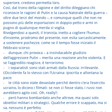
superiore, credono permetta loro.
Così, dal trono della ragione e del diritto dileggiano chi
riconosce le ragioni di Putin e la causa Natorale della guerra –
oltre due terzi del mondo –, e comunque quelli che non ne
possono più delle esportazioni in doppio petto e armi in
pugno di qualunque merda si voglia.
Rivolgendosi a questi, il tronista, inetto a cogliere l’humus
d’insieme, prodromo del presente, non esita sarcasticamente
a sostenere pochezze, come se il tempo fosse iniziato il
febbraio scorso:
- dunque, chi provoca – a insindacabile giudizio
dell’aggressore Putin – merita una reazione anche violenta. E
se l’aggredito reagisce, è terrorismo;
- i separatisti sono stati armati dalla Russia: irrilevante.
L’Occidente fa lo stesso con l’Ucraina: ipocrita e allontana la
pace;
- le città sono state devastate perché dentro c’era l’esercito
ucraino, lo dicono i filmati: se non ci fosse stato, i russi non
avrebbero agito così. Oh, really?;
- però hanno bombardato anche altrove, ma quasi solo
obiettivi militari o strategici. Qualche errore è scappato, ma si
sa, nessuno è perfetto;