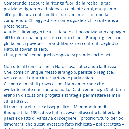
Comprendo, seppure la ritenga fuori dalla realtà, la tua
posizione riguardo a diplomazia e niente armi, ma quanto
all’equidistanza dal conflitto francamente… no, non la
comprendo. Chi aggredisce non è uguale a chi si difende, a
prescindere.
Allude al linguaggio il cui l’alfabeto è l’incondizionato appoggio
all’Ucraina, qualunque cosa comporti per l’Europa, gli europei,
gli italiani, i poveracci, la sudditanza nei confronti degli Usa-
Nato, la sovranità zero.
Eh sì, perché sennò quello dopo Kiev prende anche noi.
Non dite al tronista che la Nato stava soffocando la Russia.
Che, come chiunque messo all’angolo, perisce o reagisce.
Non conta, il diritto internazionale parla chiaro.
Ci sono elenchi di provocazioni Nato-americane che
evidentemente non contano nulla. Da decenni, negli Stati Uniti
erano in discussione progetti e strategie per mettere le mani
sulla Russia.
Il tronista preferisce disseppellire il Memorandum di
Budapest del 1994, dove Putin aveva sottoscritto la libertà dei
paesi ex-Patto di Varsavia di scegliere il proprio futuro, per poi
lamentarsi che questi avessero fatto richiesta – poi accettata –