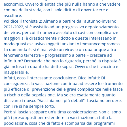
economici. Ovvero di entità che più nulla hanno a che vedere
con noi della strada, con il solo diritto di dover tacere e
ascoltare.
Poi dice il tronista 2: Almeno a partire dall’autunno-inverno
2021-2022, si è assistito ad un progressivo depotenziamento
del virus, per cui il numero assoluto di casi con complicanze
maggiori si è drasticamente ridotto e queste interessano in
modo quasi esclusivo soggetti anziani o immunocompromessi.
La domanda è: si è mai visto un virus o un qualunque altro
fenomeno terrestre – progressismo a parte – crescere ad
infinitum? Domanda che non lo riguarda, perché la risposta è
già inclusa in quanto ha detto sopra. Ovvero che il vaccino è
insuperabile.
Infatti, ecco l’interessante conclusione. Dice infatti: Di
conseguenza, la vaccinazione continua ad essere lo strumento
più efficace di prevenzione delle gravi complicanze nelle fasce
a rischio della popolazione. Ma se era esattamente quanto
dicevano i novax: “Vacciniamo i più deboli”. Lasciamo perdere,
con i re si ha sempre torto.
Però si lascia scappare un’ultima considerazione: Non ci sono
più i presupposti per estendere la vaccinazione a tutta la
popolazione, cosa che di fatto è scomparsa dai programmi