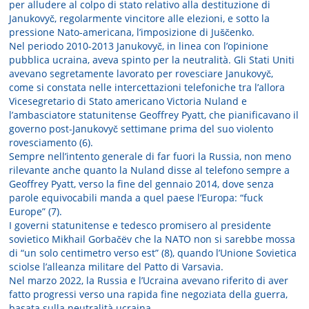
per alludere al colpo di stato relativo alla destituzione di
Janukovyč, regolarmente vincitore alle elezioni, e sotto la
pressione Nato-americana, l’imposizione di Juščenko.
Nel periodo 2010-2013 Janukovyč, in linea con l’opinione
pubblica ucraina, aveva spinto per la neutralità. Gli Stati Uniti
avevano segretamente lavorato per rovesciare Janukovyč,
come si constata nelle intercettazioni telefoniche tra l’allora
Vicesegretario di Stato americano Victoria Nuland e
l’ambasciatore statunitense Geoffrey Pyatt, che pianificavano il
governo post-Janukovyč settimane prima del suo violento
rovesciamento (6).
Sempre nell’intento generale di far fuori la Russia, non meno
rilevante anche quanto la Nuland disse al telefono sempre a
Geoffrey Pyatt, verso la fine del gennaio 2014, dove senza
parole equivocabili manda a quel paese l’Europa: “fuck
Europe” (7).
I governi statunitense e tedesco promisero al presidente
sovietico Mikhail Gorbačëv che la NATO non si sarebbe mossa
di “un solo centimetro verso est” (8), quando l’Unione Sovietica
sciolse l’alleanza militare del Patto di Varsavia.
Nel marzo 2022, la Russia e l’Ucraina avevano riferito di aver
fatto progressi verso una rapida fine negoziata della guerra,
basata sulla neutralità ucraina.