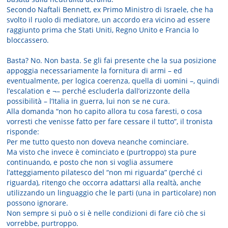
Secondo Naftali Bennett, ex Primo Ministro di Israele, che ha
svolto il ruolo di mediatore, un accordo era vicino ad essere
raggiunto prima che Stati Uniti, Regno Unito e Francia lo
bloccassero.
Basta? No. Non basta. Se gli fai presente che la sua posizione
appoggia necessariamente la fornitura di armi – ed
eventualmente, per logica coerenza, quella di uomini –, quindi
l’escalation e ¬– perché escluderla dall’orizzonte della
possibilità – l’Italia in guerra, lui non se ne cura.
Alla domanda “non ho capito allora tu cosa faresti, o cosa
vorresti che venisse fatto per fare cessare il tutto”, il tronista
risponde:
Per me tutto questo non doveva neanche cominciare.
Ma visto che invece è cominciato e (purtroppo) sta pure
continuando, e posto che non si voglia assumere
l’atteggiamento pilatesco del “non mi riguarda” (perché ci
riguarda), ritengo che occorra adattarsi alla realtà, anche
utilizzando un linguaggio che le parti (una in particolare) non
possono ignorare.
Non sempre si può o si è nelle condizioni di fare ciò che si
vorrebbe, purtroppo.