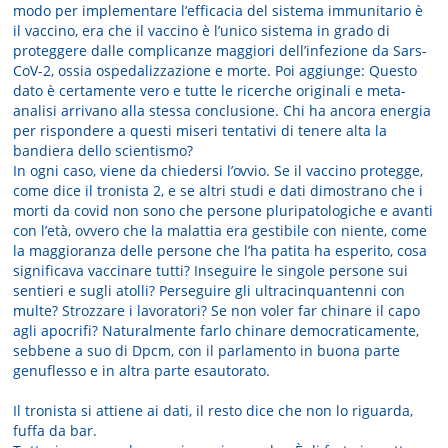
modo per implementare l’efficacia del sistema immunitario è
il vaccino, era che il vaccino è l’unico sistema in grado di
proteggere dalle complicanze maggiori dell’infezione da Sars-
CoV-2, ossia ospedalizzazione e morte. Poi aggiunge: Questo
dato è certamente vero e tutte le ricerche originali e meta-
analisi arrivano alla stessa conclusione. Chi ha ancora energia
per rispondere a questi miseri tentativi di tenere alta la
bandiera dello scientismo?
In ogni caso, viene da chiedersi l’ovvio. Se il vaccino protegge,
come dice il tronista 2, e se altri studi e dati dimostrano che i
morti da covid non sono che persone pluripatologiche e avanti
con l’età, ovvero che la malattia era gestibile con niente, come
la maggioranza delle persone che l’ha patita ha esperito, cosa
significava vaccinare tutti? Inseguire le singole persone sui
sentieri e sugli atolli? Perseguire gli ultracinquantenni con
multe? Strozzare i lavoratori? Se non voler far chinare il capo
agli apocrifi? Naturalmente farlo chinare democraticamente,
sebbene a suo di Dpcm, con il parlamento in buona parte
genuflesso e in altra parte esautorato.
Il tronista si attiene ai dati, il resto dice che non lo riguarda,
fuffa da bar.