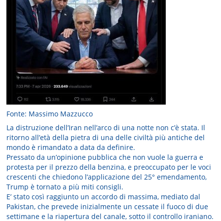
Fonte: Massimo Mazzucco
La distruzione dell’Iran nell’arco di una notte non c’è stata. Il
ritorno all’età della pietra di una delle civiltà più antiche del
mondo è rimandato a data da definire.
Pressato da un’opinione pubblica che non vuole la guerra e
protesta per il prezzo della benzina, e preoccupato per le voci
crescenti che chiedono l’applicazione del 25° emendamento,
Trump è tornato a più miti consigli.
E’ stato così raggiunto un accordo di massima, mediato dal
Pakistan, che prevede inizialmente un cessate il fuoco di due
settimane e la riapertura del canale, sotto il controllo iraniano.