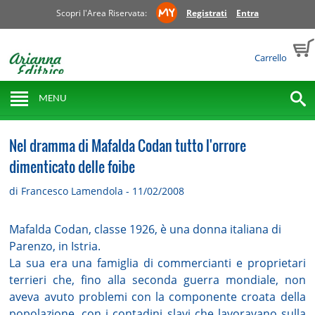
Scopri l'Area Riservata:
Registrati
Entra
Carrello
MENU
Nel dramma di Mafalda Codan tutto l'orrore
dimenticato delle foibe
di Francesco Lamendola - 11/02/2008
Mafalda Codan, classe 1926, è una donna italiana di
Parenzo, in Istria.
La sua era una famiglia di commercianti e proprietari
terrieri che, fino alla seconda guerra mondiale, non
aveva avuto problemi con la componente croata della
popolazione, con i contadini slavi che lavoravano sulla