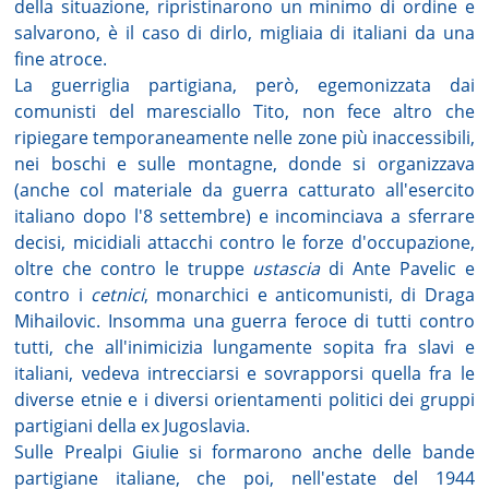
della situazione, ripristinarono un minimo di ordine e
salvarono, è il caso di dirlo, migliaia di italiani da una
fine atroce.
La guerriglia partigiana, però, egemonizzata dai
comunisti del maresciallo Tito, non fece altro che
ripiegare temporaneamente nelle zone più inaccessibili,
nei boschi e sulle montagne, donde si organizzava
(anche col materiale da guerra catturato all'esercito
italiano dopo l'8 settembre) e incominciava a sferrare
decisi, micidiali attacchi contro le forze d'occupazione,
oltre che contro le truppe
ustascia
di Ante Pavelic e
contro i
cetnici
, monarchici e anticomunisti, di Draga
Mihailovic. Insomma una guerra feroce di tutti contro
tutti, che all'inimicizia lungamente sopita fra slavi e
italiani, vedeva intrecciarsi e sovrapporsi quella fra le
diverse etnie e i diversi orientamenti politici dei gruppi
partigiani della ex Jugoslavia.
Sulle Prealpi Giulie si formarono anche delle bande
partigiane italiane, che poi, nell'estate del 1944