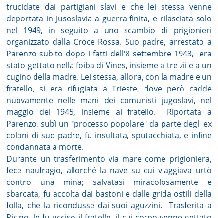
trucidate dai partigiani slavi e che lei stessa venne
deportata in Jusoslavia a guerra finita, e rilasciata solo
nel 1949, in seguito a uno scambio di prigionieri
organizzato dalla Croce Rossa. Suo padre, arrestato a
Parenzo subito dopo i fatti dell'8 settembre 1943,
era
stato gettato nella foiba di Vines, insieme a tre zii e a un
cugino della madre. Lei stessa, allora, con la madre e un
fratello, si era rifugiata a Trieste, dove però cadde
nuovamente nelle mani dei comunisti jugoslavi, nel
maggio del 1945, insieme al fratello.
Riportata a
Parenzo, subì un "processo popolare" da parte degli ex
coloni di suo padre, fu insultata, sputacchiata, e infine
condannata a morte.
Durante un trasferimento via mare come prigioniera,
fece naufragio, allorché la nave su cui viaggiava urtò
contro una mina; salvatasi miracolosamente e
sbarcata, fu accolta dai bastoni e dalle grida ostili della
folla, che la ricondusse dai suoi aguzzini.
Trasferita a
Pisino, le fu ucciso il fratello, il cui corpo venne gettato