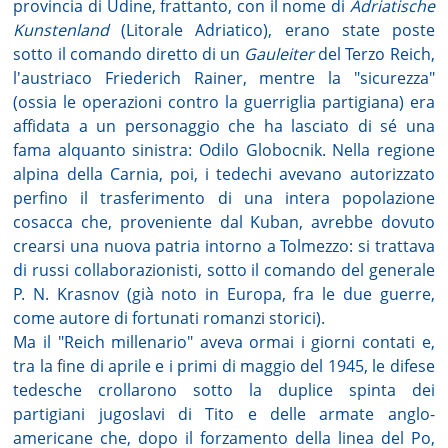
provincia di Udine, frattanto, con il nome di
Adriatische
Kunstenland
(Litorale Adriatico), erano state poste
sotto il comando diretto di un
Gauleiter
del Terzo Reich,
l'austriaco Friederich Rainer, mentre la "sicurezza"
(ossia le operazioni contro la guerriglia partigiana) era
affidata a un personaggio che ha lasciato di sé una
fama alquanto sinistra: Odilo Globocnik. Nella regione
alpina della Carnia, poi, i tedechi avevano autorizzato
perfino il trasferimento di una intera popolazione
cosacca che, proveniente dal Kuban, avrebbe dovuto
crearsi una nuova patria intorno a Tolmezzo: si trattava
di russi collaborazionisti, sotto il comando del generale
P. N. Krasnov (già noto in Europa, fra le due guerre,
come autore di fortunati romanzi storici).
Ma il "Reich millenario" aveva ormai i giorni contati e,
tra la fine di aprile e i primi di maggio del 1945, le difese
tedesche crollarono sotto la duplice spinta dei
partigiani jugoslavi di Tito e delle armate anglo-
americane che, dopo il forzamento della linea del Po,