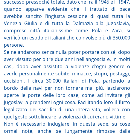
successo pressoché totale, dato che fra il 1945 e il 1947,
quando apparve evidente che il trattato di pace
avrebbe sancito l'ingiusta cessione di quasi tutta la
Venezia Giulia e di tutta la Dalmazia alla Jugoslavia,
comprese città italianissime come Pola e Zara, si
verificò un esodo di italiani che coinvolse più di 350.000
persone.
Se ne andarono senza nulla poter portare con sé, dopo
aver vissuto per oltre due anni nell'angoscia e, in molti
casi, dopo aver assistito a violenze d'ogni genere o
averle personalmente subite: minacce, stupri, pestaggi,
uccisioni. I circa 30.000 italiani di Pola, partendo a
bordo delle navi per non tornare mai più, lasciarono
aperte le porte delle loro case, come ad invitare gli
Jugoslavi a prendersi ogni cosa. Facilitando loro il furto
legalizzato dei sacrifici di una intera vita, vollero con
quel gesto sottolineare la violenza di cui erano vittime.
Non è necessario indugiare, in questa sede, su cose
ormai note, anche se lungamente rimosse dalla