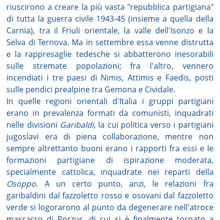
riuscirono a creare la più vasta "repubblica partigiana"
di tutta la guerra civile 1943-45 (insieme a quella della
Carnia), tra il Friuli orientale, la valle dell'Isonzo e la
Selva di Ternova. Ma in settembre essa venne distrutta
e la rappresaglie tedesche si abbatterono inesorabili
sulle stremate popolazioni; fra l'altro, vennero
incendiati i tre paesi di Nimis, Attimis e Faedis, posti
sulle pendici prealpine tra Gemona e Cividale.
In quelle regioni orientali d'Italia i gruppi partigiani
erano in prevalenza formati da comunisti, inquadrati
nelle divisioni
Garibaldi
, la cui politica verso i partigiani
jugoslavi era di piena collaborazione, mentre non
sempre altrettanto buoni erano i rapporti fra essi e le
formazioni partigiane di ispirazione moderata,
specialmente cattolica, inquadrate nei reparti della
Osoppo
. A un certo punto, anzi, le relazioni fra
garibaldini dal fazzoletto rosso e osovani dal fazzoletto
verde si logorarono al punto da degenerare nell'atroce
massacro di Porzus, di cui si è finalmente tornato a