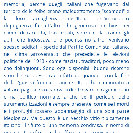
memoria, perché quegli italiani che fuggivano dal
terrore delle foibe erano maledettamente "scomodi" e
la loro accoglienza, nell'Italia dell'immediato
dopoguerra, fu tutt'altro che generosa. Rinchiusi nei
campi di raccolta, frastornati, senza nulla tranne gli
abiti che indossavano e pochissimo altro, venivano
spesso additati - specie dal Partito Comunista Italiano,
nel clima arroventato che precedette le elezioni
politiche del 1948 - come fascisti, traditori, poco meno
che delinquenti. Sono oggi disponibili buone ricerche
storiche su questi tragici fatti, da quando - con la fine
della "guerra fredda" - anche l'Italia ha cominciato a
voltare pagina e si è sforzata di ritrovare le ragioni di un
clima politico normale; anche se il pericolo delle
strumentalizzazioni è sempre presente, come se i morti
e i profughi fossero appannaggio di una sola parte
ideologica. Ma questo è un vecchio vizio tipicamente
italiano: il rifiuto di una memoria condivisa, in nome di
uno spirito di fazione che offusca i valori universali.