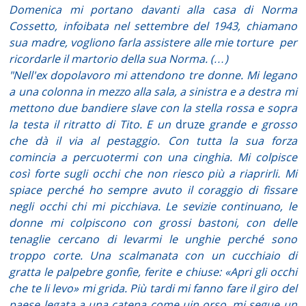
Domenica mi portano davanti alla casa di Norma
Cossetto, infoibata nel settembre del 1943, chiamano
sua madre, vogliono farla assistere alle mie torture
per
ricordarle il martorio della sua Norma. (…)
"Nell'ex dopolavoro mi attendono tre donne. Mi legano
a una colonna in mezzo alla sala, a sinistra e a destra mi
mettono due bandiere slave con la stella rossa e sopra
la testa il ritratto di Tito. E un
druze
grande e grosso
che dà il via al pestaggio. Con tutta la sua forza
comincia a percuotermi con una cinghia. Mi colpisce
così forte sugli occhi che non riesco più a riaprirli. Mi
spiace perché ho sempre avuto il coraggio di fissare
negli occhi chi mi picchiava. Le sevizie continuano, le
donne mi colpiscono con grossi bastoni, con delle
tenaglie cercano di levarmi le unghie perché sono
troppo corte. Una scalmanata con un cucchiaio di
gratta le palpebre gonfie, ferite e chiuse: «Apri gli occhi
che te li levo» mi grida. Più tardi mi fanno fare il giro del
paese legata a una catena come ujn orso, mi segue un