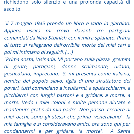
richiedono solo silenzio e una profonda capacità di
ascolto.
"Il 7 maggio 1945 prendo un libro e vado in giardino.
Appena uscita mi trovo davanti tre partigiani
comandati da Nino Stoinich con il mitra spianato. Prima
di tutto si rallegrano dell'orribile morte dei miei cari e
poi mi intimano di seguirli. (…)
"Prima sosta, Visinada. Mi portano sulla piazza
gremita
di gente, partigiani, donne scalmanate, urlano,
gesticolano, imprecano.
S. mi presenta come italiana,
nemica del popolo slavo, figlia di uno sfruttatore dei
poveri, tutti cominciano a insultarmi, a sputacchiarmi, a
picchiarmi con lunghi bastoni e a gridare: a morte, a
morte. Vedo i miei coloni e molte persone aiutate e
mantenute gratis da mio padre. Non posso
credere ai
miei occhi, sono gli stessi che prima 'veneravano'
la
mia famiglia e si consideravano amici, ora sono qui per
condannarmi e per gridare. 'a morte'.
A Santa