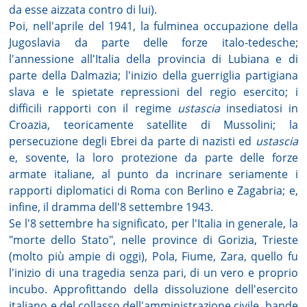
da esse aizzata contro di lui).
Poi, nell'aprile del 1941, la fulminea occupazione della
Jugoslavia da parte delle forze italo-tedesche;
l'annessione all'Italia della provincia di Lubiana e di
parte della Dalmazia; l'inizio della guerriglia partigiana
slava e le spietate repressioni del regio esercito; i
difficili rapporti con il regime
ustascia
insediatosi in
Croazia, teoricamente satellite di Mussolini; la
persecuzione degli Ebrei da parte di nazisti ed
ustascia
e, sovente, la loro protezione da parte delle forze
armate italiane, al punto da incrinare seriamente i
rapporti diplomatici di Roma con Berlino e Zagabria; e,
infine, il dramma dell'8 settembre 1943.
Se l'8 settembre ha significato, per l'Italia in generale, la
"morte dello Stato", nelle province di Gorizia, Trieste
(molto più ampie di oggi), Pola, Fiume, Zara, quello fu
l'inizio di una tragedia senza pari, di un vero e proprio
incubo. Approfittando della dissoluzione dell'esercito
italiano e del collasso dell'amministrazione civile, bande