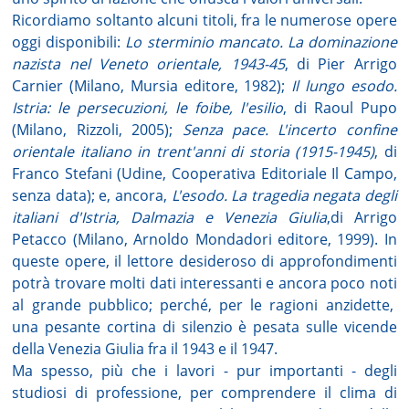
Ricordiamo soltanto alcuni titoli, fra le numerose opere
oggi disponibili:
Lo sterminio mancato. La dominazione
nazista nel Veneto orientale, 1943-45
, di Pier Arrigo
Carnier (Milano, Mursia editore, 1982);
Il lungo esodo.
Istria: le persecuzioni, le foibe, l'esilio
, di Raoul Pupo
(Milano, Rizzoli, 2005);
Senza pace. L'incerto confine
orientale italiano in trent'anni di storia (1915-1945)
, di
Franco Stefani (Udine, Cooperativa Editoriale Il Campo,
senza data); e, ancora,
L'esodo. La tragedia negata degli
italiani d'Istria, Dalmazia e Venezia Giulia
,di Arrigo
Petacco (Milano, Arnoldo Mondadori editore, 1999). In
queste opere, il lettore desideroso di approfondimenti
potrà trovare molti dati interessanti e ancora poco noti
al grande pubblico; perché, per le ragioni anzidette,
una pesante cortina di silenzio è pesata sulle vicende
della Venezia Giulia fra il 1943 e il 1947.
Ma spesso, più che i lavori - pur importanti - degli
studiosi di professione, per comprendere il clima di