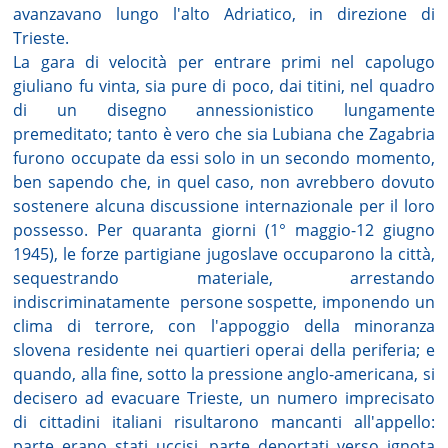
avanzavano lungo l'alto Adriatico, in direzione di
Trieste.
La gara di velocità per entrare primi nel capolugo
giuliano fu vinta, sia pure di poco, dai titini, nel quadro
di un disegno annessionistico lungamente
premeditato; tanto è vero che sia Lubiana che Zagabria
furono occupate da essi solo in un secondo momento,
ben sapendo che, in quel caso, non avrebbero dovuto
sostenere alcuna discussione internazionale per il loro
possesso. Per quaranta giorni (1° maggio-12 giugno
1945), le forze partigiane jugoslave occuparono la città,
sequestrando materiale, arrestando
indiscriminatamente
persone sospette, imponendo un
clima di terrore, con l'appoggio della minoranza
slovena residente nei quartieri operai della periferia; e
quando, alla fine, sotto la pressione anglo-americana, si
decisero ad evacuare Trieste, un numero imprecisato
di cittadini italiani risultarono mancanti all'appello:
parte erano stati uccisi, parte deportati verso ignota