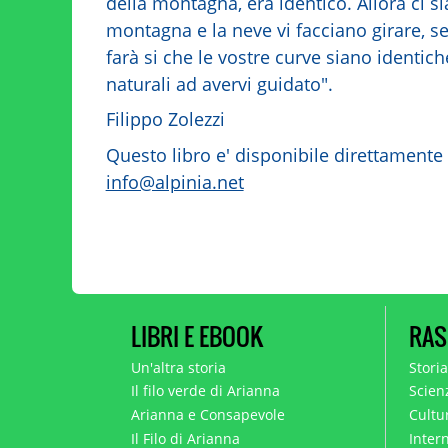
della montagna, era identico. Allora ci si
montagna e la neve vi facciano girare, se
farà si che le vostre curve siano identich
naturali ad avervi guidato".
Filippo Zolezzi
Questo libro e' disponibile direttamente
info@alpinia.net
LIBRI E EBOOK
RAS
Un'altra storia
Stori
Il filo verde di Arianna
Scien
Arianna e Consapevole
Cultur
Il Filo di Arianna
Intern