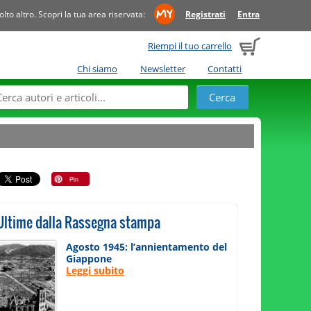
to altro. Scopri la tua area riservata:
Registrati
Entra
Riempi il tuo carrello
Chi siamo
Newsletter
Contatti
Ultime dalla Rassegna stampa
Agosto 1945: l’annientamento del
Giappone
Leggi subito