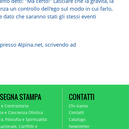
amo detti: "Ma certo!" Lasciare che la gravità, la
nza un controllo dell'ego sul modo in cui farlo,
e dato che saranno stati gli stessi eventi
 presso Alpina.net, scrivendo ad
SEGNA STAMPA
CONTATTI
a e Controstoria
Chi siamo
za e Coscienza Olistica
Contatti
a, Filosofia e Spiritualità
Catalogo
azionale, Conflitti e
Newsletter