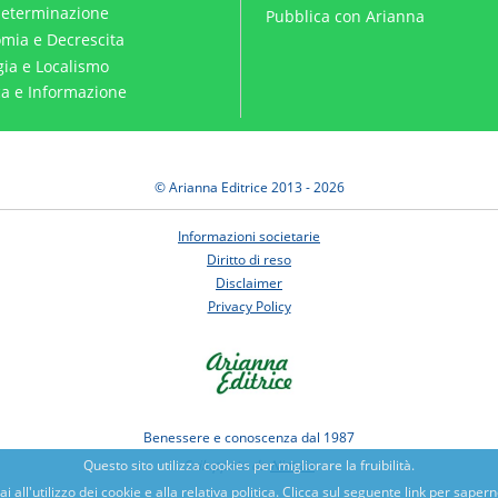
eterminazione
Pubblica con Arianna
mia e Decrescita
gia e Localismo
ica e Informazione
© Arianna Editrice 2013 - 2026
Informazioni societarie
Diritto di reso
Disclaimer
Privacy Policy
Benessere e conoscenza dal 1987
Sviluppato da
Nimaia
Questo sito utilizza cookies per migliorare la fruibilità.
all'utilizzo dei cookie e alla relativa politica. Clicca sul seguente link per sapern