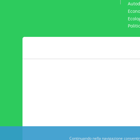
Autod
Econo
Ecolo
Polit
Continuando nella navigazione consentirai 