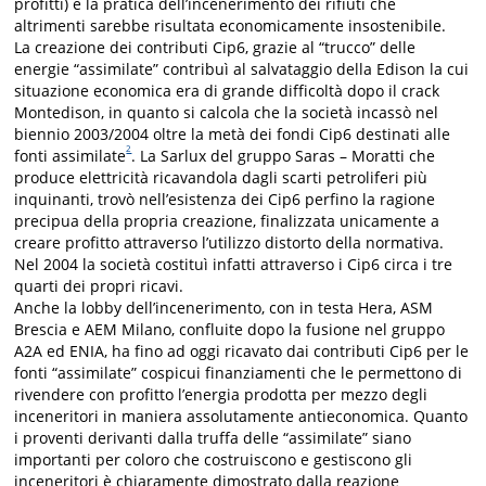
profitti) e la pratica dell’incenerimento dei rifiuti che
altrimenti sarebbe risultata economicamente insostenibile.
La creazione dei contributi Cip6, grazie al “trucco” delle
energie “assimilate” contribuì al salvataggio della Edison la cui
situazione economica era di grande difficoltà dopo il crack
Montedison, in quanto si calcola che la società incassò nel
biennio 2003/2004 oltre la metà dei fondi Cip6 destinati alle
2
fonti assimilate
. La Sarlux del gruppo Saras – Moratti che
produce elettricità ricavandola dagli scarti petroliferi più
inquinanti, trovò nell’esistenza dei Cip6 perfino la ragione
precipua della propria creazione, finalizzata unicamente a
creare profitto attraverso l’utilizzo distorto della normativa.
Nel 2004 la società costituì infatti attraverso i Cip6 circa i tre
quarti dei propri ricavi.
Anche la lobby dell’incenerimento, con in testa Hera, ASM
Brescia e AEM Milano, confluite dopo la fusione nel gruppo
A2A ed ENIA, ha fino ad oggi ricavato dai contributi Cip6 per le
fonti “assimilate” cospicui finanziamenti che le permettono di
rivendere con profitto l’energia prodotta per mezzo degli
inceneritori in maniera assolutamente antieconomica. Quanto
i proventi derivanti dalla truffa delle “assimilate” siano
importanti per coloro che costruiscono e gestiscono gli
inceneritori è chiaramente dimostrato dalla reazione