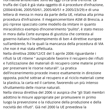
truffa dei Cip6 è già stata oggetto di 4 procedure d’infrazione,
(2004/43/46, 2005/50/61, 2005/40/51 e 2005/23/29) e di una
lettera di messa in mora da parte della UE, relativa alla prima
procedura d’infrazione. Il megainceneritore ASM di Brescia, a
più riprese spacciato come modello da imitare in quanto
miracolistico esempio d’incenerimento “pulito”, è stato messo
in mora dalla Corte europea di giustizia che contesta al
governo italiano l’inadempimento di ben 4 direttive europee
sull’ambiente, fra le quali la mancanza della procedura di VIA
che non è mai stata effettuata.
Nella direttiva 2006/12/CE del 5 aprile 2006 riguardante i
rifiuti la UE ritiene “ auspicabile favorire il recupero dei rifiuti
e l’utilizzazione dei materiali di recupero come materie prime
per preservare le risorse naturali”. La pratica
dell’incenerimento procede invece esattamente in direzione
opposta, poiché sottrae al recupero e al riciclo materiali come
la plastica, la carta ed il cartone, favorendo un più intenso
sfruttamento delle risorse naturali.
Nella stessa direttiva del 2006 si auspica che “gli Stati membri
adottino le misure appropriate per promuovere in primo
luogo la prevenzione o la riduzione della produzione e della
nocività dei rifiuti”. Già nel 2000 la UE prevedeva la