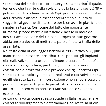
3
scomposta del sindaco di Torino Sergio Chiamparino
il quale,
temendo che in virtù della revisione della legge la società TRM
potesse perdere i finanziamenti Cip6 per il nuovo inceneritore
del Gerbido, è andato in escandescenze fino al punto di
suggerire al governo di spacciare per biomasse le plastiche ed
i materiali tossici. Così come dal fatto che nonostante
numerosi procedimenti d’infrazione e messe in mora del
nostro Paese da parte dell’Unione Europea nessun governo
abbia ancora deciso di mettere la parola fine alla truffa delle
assimilate.
Nel testo della nuova legge finanziaria 2008, l’articolo 30, pur
mantenendo in essere i contributi Cip6 per tutti gli impianti
già realizzati, sembra proporsi d’imporre qualche “paletto” alla
concessione degli stessi, per tutti gli impianti in fase di
costruzione e progettazione e prevede che “gli incentivi Cip6
siano destinati solo agli impianti realizzati e operativi, e non a
quelli già autorizzati ma in costruzione o non ancora costruiti,
per i quali si prevede però la possibilità di riconoscimento del
diritto agli incentivi da parte del Ministro dello sviluppo
economico”.
Ancora una volta, come spesso accade in Italia, anziché fare
chiarezza sull’argomento e determinare una svolta, la nuova