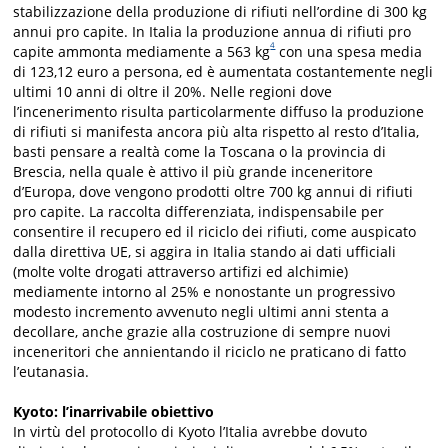
stabilizzazione della produzione di rifiuti nell’ordine di 300 kg
annui pro capite. In Italia la produzione annua di rifiuti pro
4
capite ammonta mediamente a 563 kg
con una spesa media
di 123,12 euro a persona, ed è aumentata costantemente negli
ultimi 10 anni di oltre il 20%. Nelle regioni dove
l’incenerimento risulta particolarmente diffuso la produzione
di rifiuti si manifesta ancora più alta rispetto al resto d’Italia,
basti pensare a realtà come la Toscana o la provincia di
Brescia, nella quale è attivo il più grande inceneritore
d’Europa, dove vengono prodotti oltre 700 kg annui di rifiuti
pro capite. La raccolta differenziata, indispensabile per
consentire il recupero ed il riciclo dei rifiuti, come auspicato
dalla direttiva UE, si aggira in Italia stando ai dati ufficiali
(molte volte drogati attraverso artifizi ed alchimie)
mediamente intorno al 25% e nonostante un progressivo
modesto incremento avvenuto negli ultimi anni stenta a
decollare, anche grazie alla costruzione di sempre nuovi
inceneritori che annientando il riciclo ne praticano di fatto
l’eutanasia.
Kyoto: l’inarrivabile obiettivo
In virtù del protocollo di Kyoto l’Italia avrebbe dovuto