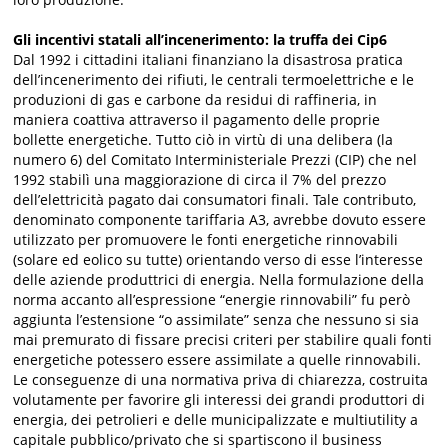
Gli incentivi statali all’incenerimento: la truffa dei Cip6
Dal 1992 i cittadini italiani finanziano la disastrosa pratica
dell’incenerimento dei rifiuti, le centrali termoelettriche e le
produzioni di gas e carbone da residui di raffineria, in
maniera coattiva attraverso il pagamento delle proprie
bollette energetiche. Tutto ciò in virtù di una delibera (la
numero 6) del Comitato Interministeriale Prezzi (CIP) che nel
1992 stabilì una maggiorazione di circa il 7% del prezzo
dell’elettricità pagato dai consumatori finali. Tale contributo,
denominato componente tariffaria A3, avrebbe dovuto essere
utilizzato per promuovere le fonti energetiche rinnovabili
(solare ed eolico su tutte) orientando verso di esse l’interesse
delle aziende produttrici di energia. Nella formulazione della
norma accanto all’espressione “energie rinnovabili” fu però
aggiunta l’estensione “o assimilate” senza che nessuno si sia
mai premurato di fissare precisi criteri per stabilire quali fonti
energetiche potessero essere assimilate a quelle rinnovabili.
Le conseguenze di una normativa priva di chiarezza, costruita
volutamente per favorire gli interessi dei grandi produttori di
energia, dei petrolieri e delle municipalizzate e multiutility a
capitale pubblico/privato che si spartiscono il business