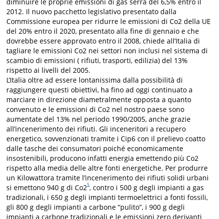
diminuire le proprie emissioni di gas serra del 6,5% entro il
2012. Il nuovo pacchetto legislativo presentato dalla
Commissione europea per ridurre le emissioni di Co2 della UE
del 20% entro il 2020, presentato alla fine di gennaio e che
dovrebbe essere approvato entro il 2008, chiede all’Italia di
tagliare le emissioni Co2 nei settori non inclusi nel sistema di
scambio di emissioni ( rifiuti, trasporti, edilizia) del 13%
rispetto ai livelli del 2005.
L’Italia oltre ad essere lontanissima dalla possibilità di
raggiungere questi obiettivi, ha fino ad oggi continuato a
marciare in direzione diametralmente opposta a quanto
convenuto e le emissioni di Co2 nel nostro paese sono
aumentate del 13% nel periodo 1990/2005, anche grazie
all’incenerimento dei rifiuti. Gli inceneritori a recupero
energetico, sovvenzionati tramite i Cip6 con il prelievo coatto
dalle tasche dei consumatori poiché economicamente
insostenibili, producono infatti energia emettendo più Co2
rispetto alla media delle altre fonti energetiche. Per produrre
un Kilowattora tramite l’incenerimento dei rifiuti solidi urbani
5
si emettono 940 g di Co2
, contro i 500 g degli impianti a gas
tradizionali, i 650 g degli impianti termoelettrici a fonti fossili,
gli 800 g degli impianti a carbone “pulito”, i 900 g degli
impianti a carbone tradizionali e le emissioni zero derivanti