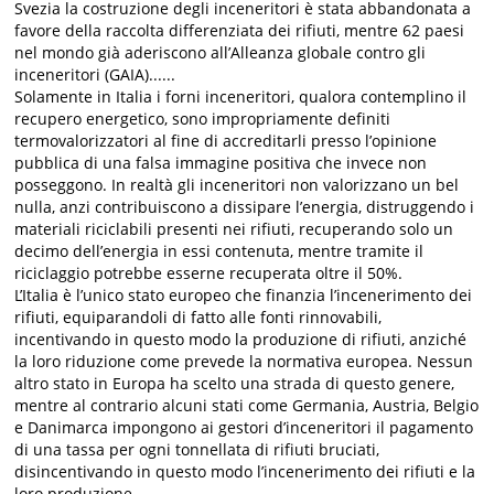
Svezia la costruzione degli inceneritori è stata abbandonata a
favore della raccolta differenziata dei rifiuti, mentre 62 paesi
nel mondo già aderiscono all’Alleanza globale contro gli
inceneritori (GAIA)......
Solamente in Italia i forni inceneritori, qualora contemplino il
recupero energetico, sono impropriamente definiti
termovalorizzatori al fine di accreditarli presso l’opinione
pubblica di una falsa immagine positiva che invece non
posseggono. In realtà gli inceneritori non valorizzano un bel
nulla, anzi contribuiscono a dissipare l’energia, distruggendo i
materiali riciclabili presenti nei rifiuti, recuperando solo un
decimo dell’energia in essi contenuta, mentre tramite il
riciclaggio potrebbe esserne recuperata oltre il 50%.
L’Italia è l’unico stato europeo che finanzia l’incenerimento dei
rifiuti, equiparandoli di fatto alle fonti rinnovabili,
incentivando in questo modo la produzione di rifiuti, anziché
la loro riduzione come prevede la normativa europea. Nessun
altro stato in Europa ha scelto una strada di questo genere,
mentre al contrario alcuni stati come Germania, Austria, Belgio
e Danimarca impongono ai gestori d’inceneritori il pagamento
di una tassa per ogni tonnellata di rifiuti bruciati,
disincentivando in questo modo l’incenerimento dei rifiuti e la
loro produzione.