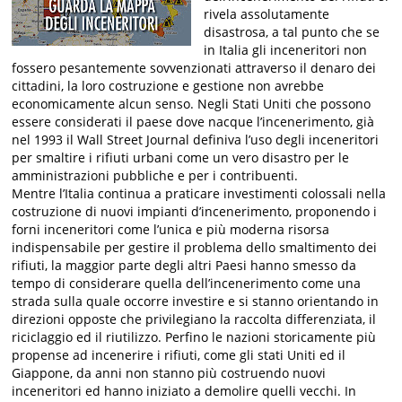
rivela assolutamente
disastrosa, a tal punto che se
in Italia gli inceneritori non
fossero pesantemente sovvenzionati attraverso il denaro dei
cittadini, la loro costruzione e gestione non avrebbe
economicamente alcun senso. Negli Stati Uniti che possono
essere considerati il paese dove nacque l’incenerimento, già
nel 1993 il Wall Street Journal definiva l’uso degli inceneritori
per smaltire i rifiuti urbani come un vero disastro per le
amministrazioni pubbliche e per i contribuenti.
Mentre l’Italia continua a praticare investimenti colossali nella
costruzione di nuovi impianti d’incenerimento, proponendo i
forni inceneritori come l’unica e più moderna risorsa
indispensabile per gestire il problema dello smaltimento dei
rifiuti, la maggior parte degli altri Paesi hanno smesso da
tempo di considerare quella dell’incenerimento come una
strada sulla quale occorre investire e si stanno orientando in
direzioni opposte che privilegiano la raccolta differenziata, il
riciclaggio ed il riutilizzo. Perfino le nazioni storicamente più
propense ad incenerire i rifiuti, come gli stati Uniti ed il
Giappone, da anni non stanno più costruendo nuovi
inceneritori ed hanno iniziato a demolire quelli vecchi. In