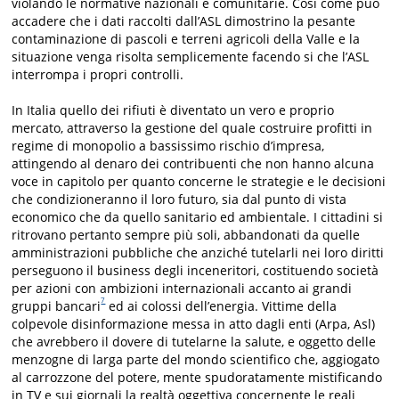
violando le normative nazionali e comunitarie. Così come può
accadere che i dati raccolti dall’ASL dimostrino la pesante
contaminazione di pascoli e terreni agricoli della Valle e la
situazione venga risolta semplicemente facendo si che l’ASL
interrompa i propri controlli.
In Italia quello dei rifiuti è diventato un vero e proprio
mercato, attraverso la gestione del quale costruire profitti in
regime di monopolio a bassissimo rischio d’impresa,
attingendo al denaro dei contribuenti che non hanno alcuna
voce in capitolo per quanto concerne le strategie e le decisioni
che condizioneranno il loro futuro, sia dal punto di vista
economico che da quello sanitario ed ambientale. I cittadini si
ritrovano pertanto sempre più soli, abbandonati da quelle
amministrazioni pubbliche che anziché tutelarli nei loro diritti
perseguono il business degli inceneritori, costituendo società
per azioni con ambizioni internazionali accanto ai grandi
7
gruppi bancari
ed ai colossi dell’energia. Vittime della
colpevole disinformazione messa in atto dagli enti (Arpa, Asl)
che avrebbero il dovere di tutelarne la salute, e oggetto delle
menzogne di larga parte del mondo scientifico che, aggiogato
al carrozzone del potere, mente spudoratamente mistificando
in TV e sui giornali la realtà oggettiva concernente le reali