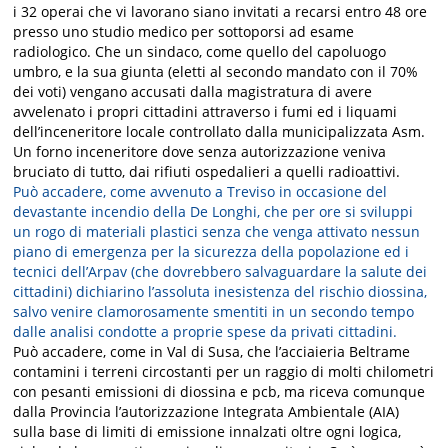
i 32 operai che vi lavorano siano invitati a recarsi entro 48 ore
presso uno studio medico per sottoporsi ad esame
radiologico. Che un sindaco, come quello del capoluogo
umbro, e la sua giunta (eletti al secondo mandato con il 70%
dei voti) vengano accusati dalla magistratura di avere
avvelenato i propri cittadini attraverso i fumi ed i liquami
dell’inceneritore locale controllato dalla municipalizzata Asm.
Un forno inceneritore dove senza autorizzazione veniva
bruciato di tutto, dai rifiuti ospedalieri a quelli radioattivi.
Può accadere, come avvenuto a Treviso in occasione del
devastante incendio della De Longhi, che per ore si sviluppi
un rogo di materiali plastici senza che venga attivato nessun
piano di emergenza per la sicurezza della popolazione ed i
tecnici dell’Arpav (che dovrebbero salvaguardare la salute dei
cittadini) dichiarino l’assoluta inesistenza del rischio diossina,
salvo venire clamorosamente smentiti in un secondo tempo
dalle analisi condotte a proprie spese da privati cittadini.
Può accadere, come in Val di Susa, che l’acciaieria Beltrame
contamini i terreni circostanti per un raggio di molti chilometri
con pesanti emissioni di diossina e pcb, ma riceva comunque
dalla Provincia l’autorizzazione Integrata Ambientale (AIA)
sulla base di limiti di emissione innalzati oltre ogni logica,