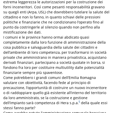
estrema leggerezza le autorizzazioni per la costruzione dei
forni inceneritori. Così come pesanti responsabilità gravano
su quegli enti (Arpa, USL) che dovrebbero tutelare la salute del
cittadino e non lo fanno, in quanto schiavi delle pressioni
politiche e finanziarie che ne condizionano l’operato fino al
punto da costringerle al silenzio quando non perfino alla
mistificazione dei dati.
I comuni e le province hanno ormai abdicato quasi
completamente dalla loro funzione di amministrazione della
cosa pubblica e salvaguardia della salute dei cittadini e
dell’ambiente di loro competenza, per trasformarsi in società
private che amministrano in maniera privatistica, acquistano
derivati finanziari, partecipano a società quotate in borsa, si
fondono fra loro per costituire multiutility dalle potenzialità
finanziarie sempre più spaventose.
Come potrebbero i grandi comuni dell’Emilia Romagna
valutare con obiettività, facendo fede al principio di
precauzione, l’opportunità di costruire un nuovo inceneritore
o di raddoppiare quello già esistente all’interno del territorio
da loro amministrato, se la costruzione e gestione
6
dell’impianto sarà competenza di Hera s.p.a.
della quale essi
stessi fanno parte?
Come avrebbe potuto l’amministrazione comunale bresciana,