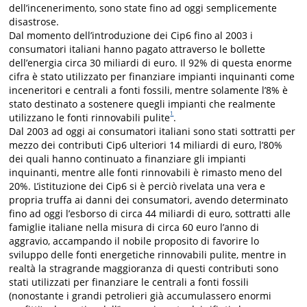
dell’incenerimento, sono state fino ad oggi semplicemente
disastrose.
Dal momento dell’introduzione dei Cip6 fino al 2003 i
consumatori italiani hanno pagato attraverso le bollette
dell’energia circa 30 miliardi di euro. Il 92% di questa enorme
cifra è stato utilizzato per finanziare impianti inquinanti come
inceneritori e centrali a fonti fossili, mentre solamente l’8% è
stato destinato a sostenere quegli impianti che realmente
1
utilizzano le fonti rinnovabili pulite
.
Dal 2003 ad oggi ai consumatori italiani sono stati sottratti per
mezzo dei contributi Cip6 ulteriori 14 miliardi di euro, l’80%
dei quali hanno continuato a finanziare gli impianti
inquinanti, mentre alle fonti rinnovabili è rimasto meno del
20%. L’istituzione dei Cip6 si è perciò rivelata una vera e
propria truffa ai danni dei consumatori, avendo determinato
fino ad oggi l’esborso di circa 44 miliardi di euro, sottratti alle
famiglie italiane nella misura di circa 60 euro l’anno di
aggravio, accampando il nobile proposito di favorire lo
sviluppo delle fonti energetiche rinnovabili pulite, mentre in
realtà la stragrande maggioranza di questi contributi sono
stati utilizzati per finanziare le centrali a fonti fossili
(nonostante i grandi petrolieri già accumulassero enormi