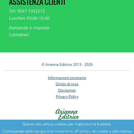
ASSISTENZA CLIENTI
Tel: 0547.1932212
Lun/Ven 09:00-15:00
Domande e risposte
Contattaci
© Arianna Editrice 2013 - 2026
Informazioni societarie
Diritto di reso
Disclaimer
Privacy Policy
Questo sito utilizza cookies per migliorare la fruibilità.
Continuando nella navigazione consentirai all'utilizzo dei cookie e alla relativa
Benessere e conoscenza dal 1987