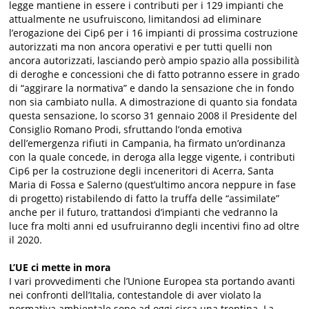
legge mantiene in essere i contributi per i 129 impianti che
attualmente ne usufruiscono, limitandosi ad eliminare
l’erogazione dei Cip6 per i 16 impianti di prossima costruzione
autorizzati ma non ancora operativi e per tutti quelli non
ancora autorizzati, lasciando però ampio spazio alla possibilità
di deroghe e concessioni che di fatto potranno essere in grado
di “aggirare la normativa” e dando la sensazione che in fondo
non sia cambiato nulla. A dimostrazione di quanto sia fondata
questa sensazione, lo scorso 31 gennaio 2008 il Presidente del
Consiglio Romano Prodi, sfruttando l’onda emotiva
dell’emergenza rifiuti in Campania, ha firmato un’ordinanza
con la quale concede, in deroga alla legge vigente, i contributi
Cip6 per la costruzione degli inceneritori di Acerra, Santa
Maria di Fossa e Salerno (quest’ultimo ancora neppure in fase
di progetto) ristabilendo di fatto la truffa delle “assimilate”
anche per il futuro, trattandosi d’impianti che vedranno la
luce fra molti anni ed usufruiranno degli incentivi fino ad oltre
il 2020.
L’UE ci mette in mora
I vari provvedimenti che l’Unione Europea sta portando avanti
nei confronti dell’Italia, contestandole di aver violato la
normativa ambientale sono ad oggi circa una trentina. La