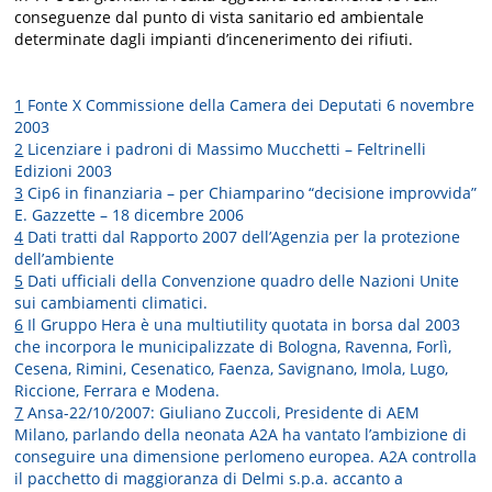
conseguenze dal punto di vista sanitario ed ambientale
determinate dagli impianti d’incenerimento dei rifiuti.
1
Fonte X Commissione della Camera dei Deputati 6 novembre
2003
2
Licenziare i padroni di Massimo Mucchetti – Feltrinelli
Edizioni 2003
3
Cip6 in finanziaria – per Chiamparino “decisione improvvida”
E. Gazzette – 18 dicembre 2006
4
Dati tratti dal Rapporto 2007 dell’Agenzia per la protezione
dell’ambiente
5
Dati ufficiali della Convenzione quadro delle Nazioni Unite
sui cambiamenti climatici.
6
Il Gruppo Hera è una multiutility quotata in borsa dal 2003
che incorpora le municipalizzate di Bologna, Ravenna, Forlì,
Cesena, Rimini, Cesenatico, Faenza, Savignano, Imola, Lugo,
Riccione, Ferrara e Modena.
7
Ansa-22/10/2007: Giuliano Zuccoli, Presidente di AEM
Milano, parlando della neonata A2A ha vantato l’ambizione di
conseguire una dimensione perlomeno europea. A2A controlla
il pacchetto di maggioranza di Delmi s.p.a. accanto a