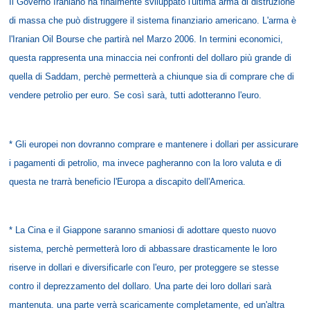
Il Governo Iraniano ha finalmente sviluppato l'ultima arma di distruzione
di massa che può distruggere il sistema finanziario americano. L'arma è
l'Iranian Oil Bourse che partirà nel Marzo 2006. In termini economici,
questa rappresenta una minaccia nei confronti del dollaro più grande di
quella di Saddam, perchè permetterà a chiunque sia di comprare che di
vendere petrolio per euro. Se così sarà, tutti adotteranno l'euro.
* Gli europei non dovranno comprare e mantenere i dollari per assicurare
i pagamenti di petrolio, ma invece pagheranno con la loro valuta e di
questa ne trarrà beneficio l'Europa a discapito dell'America.
* La Cina e il Giappone saranno smaniosi di adottare questo nuovo
sistema, perchè permetterà loro di abbassare drasticamente le loro
riserve in dollari e diversificarle con l'euro, per proteggere se stesse
contro il deprezzamento del dollaro. Una parte dei loro dollari sarà
mantenuta. una parte verrà scaricamente completamente, ed un'altra