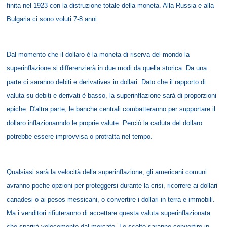
finita nel 1923 con la distruzione totale della moneta. Alla Russia e alla
Bulgaria ci sono voluti 7-8 anni.
Dal momento che il dollaro è la moneta di riserva del mondo la
superinflazione si differenzierà in due modi da quella storica. Da una
parte ci saranno debiti e derivatives in dollari. Dato che il rapporto di
valuta su debiti e derivati è basso, la superinflazione sarà di proporzioni
epiche. D'altra parte, le banche centrali combatteranno per supportare il
dollaro inflazionanndo le proprie valute. Perciò la caduta del dollaro
potrebbe essere improvvisa o protratta nel tempo.
Qualsiasi sarà la velocità della superinflazione, gli americani comuni
avranno poche opzioni per proteggersi durante la crisi, ricorrere ai dollari
canadesi o ai pesos messicani, o convertire i dollari in terra e immobili.
Ma i venditori rifiuteranno di accettare questa valuta superinflazionata
che sparirà velocemente dal mercato. Le scelte saranno convertire in