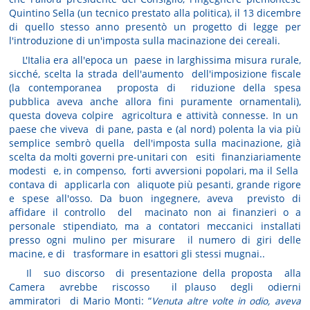
Quintino Sella (un tecnico prestato alla politica), il 13 dicembre
di quello stesso anno presentò un progetto di legge per
l'introduzione di un'imposta sulla macinazione dei cereali.
L'Italia era all'epoca un paese in larghissima misura rurale,
sicché, scelta la strada dell'aumento dell'imposizione fiscale
(la contemporanea proposta di riduzione della spesa
pubblica aveva anche allora fini puramente ornamentali),
questa doveva colpire agricoltura e attività connesse. In un
paese che viveva di pane, pasta e (al nord) polenta la via più
semplice sembrò quella dell'imposta sulla macinazione, già
scelta da molti governi pre-unitari con esiti finanziariamente
modesti e, in compenso, forti avversioni popolari, ma il Sella
contava di applicarla con aliquote più pesanti, grande rigore
e spese all'osso. Da buon ingegnere, aveva previsto di
affidare il controllo del macinato non ai finanzieri o a
personale stipendiato, ma a contatori meccanici installati
presso ogni mulino per misurare il numero di giri delle
macine, e di trasformare in esattori gli stessi mugnai..
Il suo discorso di presentazione della proposta alla
Camera avrebbe riscosso il plauso degli odierni
ammiratori di Mario Monti: “
Venuta altre volte in odio, aveva