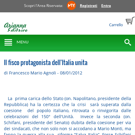
Scopri l'Area Riservata:
Registrati
Entra
Carrello
MENU
Il fisco protagonista dell'Italia unita
di Francesco Mario Agnoli - 08/01/2012
La prima carica dello Stato (on. Napolitano, presidente della
Repubblica) ha la certezza che la crisi sarà superata dalla
coesione del popolo italiano, ritrovata o rinvigorita dalle
celebrazioni del 150° dell'Unità. Invece la seconda (on.
Schifani, presidente del Senato) dubita della coesione per via
dei sindacati, che non solo non si accodano a Mario Monti, ma
fanno la guerra alla sua riforma “Salva Italia”. Forse Schifani