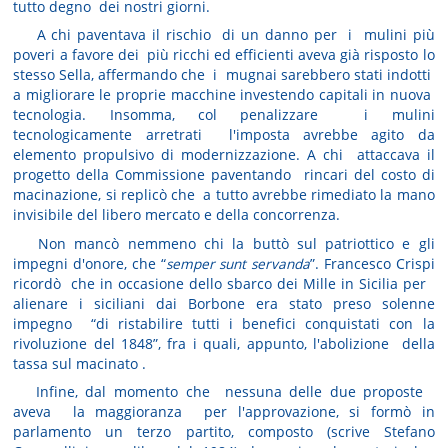
tutto degno dei nostri giorni.
A chi paventava il rischio di un danno per i mulini più
poveri a favore dei più ricchi ed efficienti aveva già risposto lo
stesso Sella, affermando che i mugnai sarebbero stati indotti
a migliorare le proprie macchine investendo capitali in nuova
tecnologia. Insomma, col penalizzare i mulini
tecnologicamente arretrati l'imposta avrebbe agito da
elemento propulsivo di modernizzazione. A chi attaccava il
progetto della Commissione paventando rincari del costo di
macinazione, si replicò che a tutto avrebbe rimediato la mano
invisibile del libero mercato e della concorrenza.
Non mancò nemmeno chi la buttò sul patriottico e gli
impegni d'onore, che “
semper sunt servanda
”. Francesco Crispi
ricordò che in occasione dello sbarco dei Mille in Sicilia per
alienare i siciliani dai Borbone era stato preso solenne
impegno “di ristabilire tutti i benefici conquistati con la
rivoluzione del 1848”, fra i quali, appunto, l'abolizione della
tassa sul macinato .
Infine, dal momento che nessuna delle due proposte
aveva la maggioranza per l'approvazione, si formò in
parlamento un terzo partito, composto (scrive Stefano