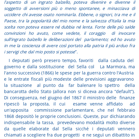
l'aspetto di un ingrato balzello, poteva divenire e divenne il
soggetto di avversioni più o meno spontanee, e minacciava di
uccidere chi avesse osato nominarla. Ebbene, o signori, tra me e il
Paese, tra la popolarità del mio nome e la salvezza d'Italia la mia
scelta non poteva essere né dubbia né lenta. Forte delle più salde
convinzioni ho avuto, come vedete, il coraggio di invocare
sull'ingrato balzello le deliberazioni del parlamento; ed ho avuto
in me la coscienza di avere così portato alla patria il più arduo fra
i servigi che dal mio posto si potesse
”.
I deputati però presero tempo, favoriti dalla caduta del
governo e dalla sostituzione del Sella col La Marmora, ma
l'anno successivo (1866) le spese per la guerra contro l'Austria
e le entrate fiscali più modeste delle previsioni aggravarono
la situazione al punto da far balenare lo spettro della
bancarotta dello Stato (allora non si diceva ancora “default”).
Di conseguenza, nel giugno del 1867 il ministro delle finanze
ripescò la proposta, il cui esame venne affidato ad
un'apposita commissione parlamentare, che nel febbraio
1868 depositò le proprie conclusioni. Queste, pur dichiarando
indispensabile la tassa, prevedevano modalità molto diverse
da quelle elaborate dal Sella sicché i deputati vennero
chiamati a scegliere fra due progetti e ne seguì un dibattito in