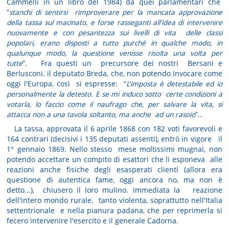
Cammelli in un libro del 1984) da quei parlamentari che
“
stanchi di sentirsi rimproverare per la mancata approvazione
della tassa sul macinato, e forse rasseganti all'idea di intervenire
nuovamente e con pesantezza sui livelli di vita delle classi
popolari, erano disposti a tutto purché in qualche modo, in
qualunque modo, la questione venisse risolta una volta per
tutte
”. Fra questi un precursore dei nostri Bersani e
Berlusconi. il deputato Breda, che, non potendo invocare come
oggi l'Europa, così si espresse: “
L'imposta è detestabile ed io
personalmente la detesto. E se mi induco sotto certe condizioni a
votarla, lo faccio come il naufrago che, per salvare la vita, si
attacca non a una tavola soltanto, ma anche ad un rasoio
”..
La tassa, approvata il 6 aprile 1868 con 182 voti favorevoli e
164 contrari (decisivi i 135 deputati assenti), entrò in vigore il
1° gennaio 1869. Nello stesso mese moltissimi mugnai, non
potendo accettare un compito di esattori che li esponeva alle
reazioni anche fisiche degli esasperati clienti (allora era
questione di autentica fame, oggi ancora no, ma non è
detto...), chiusero il loro mulino. Immediata la reazione
dell'intero mondo rurale, tanto violenta, soprattutto nell'Italia
settentrionale e nella pianura padana, che per reprimerla si
fecero intervenire l'esercito e il generale Cadorna.