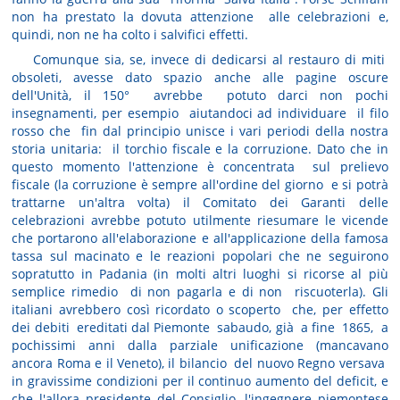
non ha prestato la dovuta attenzione alle celebrazioni e,
quindi, non ne ha colto i salvifici effetti.
Comunque sia, se, invece di dedicarsi al restauro di miti
obsoleti, avesse dato spazio anche alle pagine oscure
dell'Unità, il 150° avrebbe potuto darci non pochi
insegnamenti, per esempio aiutandoci ad individuare il filo
rosso che fin dal principio unisce i vari periodi della nostra
storia unitaria: il torchio fiscale e la corruzione. Dato che in
questo momento l'attenzione è concentrata sul prelievo
fiscale (la corruzione è sempre all'ordine del giorno e si potrà
trattarne un'altra volta) il Comitato dei Garanti delle
celebrazioni avrebbe potuto utilmente riesumare le vicende
che portarono all'elaborazione e all'applicazione della famosa
tassa sul macinato e le reazioni popolari che ne seguirono
sopratutto in Padania (in molti altri luoghi si ricorse al più
semplice rimedio di non pagarla e di non riscuoterla). Gli
italiani avrebbero così ricordato o scoperto che, per effetto
dei debiti ereditati dal Piemonte sabaudo, già a fine 1865, a
pochissimi anni dalla parziale unificazione (mancavano
ancora Roma e il Veneto), il bilancio del nuovo Regno versava
in gravissime condizioni per il continuo aumento del deficit, e
che l'allora presidente del Consiglio, l'ingegnere piemontese