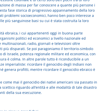
azione di massa per far conoscere a quante più persone i
n questa fase storica di progressivo appannamento della loro
vati problemi socioeconomici, hanno ben poco interesse a
lle più sanguinose basi su cui è stata costruita la loro
ità ebraica, i cui appartenenti oggi in buona parte
organismi politici ed economici a livello nazionale ed
ultinazionali, radio, giornali e televisioni oltre
ti più disparati. Se poi paragoniamo il territorio-simbolo
to di Israele, potenza regionale militare ed economica, con
ura è colma. In altre parole tutto è riconducibile a un
ze imperialiste: ricordare il genocidio degli Indiani non
é genera profitti, mentre ricordare il genocidio ebraico è
e come mai il genocidio dei nativi americani sia passato in
scettico riguardo all’entità e alle modalità di tale disastro
anti della sua esecuzione.