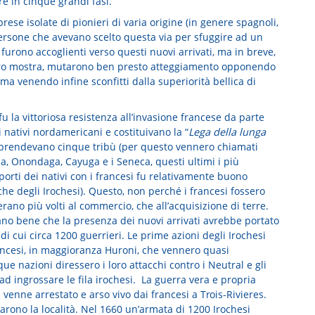
e in cinque grandi fasi.
rese isolate di pionieri di varia origine (in genere spagnoli,
 persone che avevano scelto questa via per sfuggire ad un
 furono accoglienti verso questi nuovi arrivati, ma in breve,
dero mostra, mutarono ben presto atteggiamento opponendo
ma venendo infine sconfitti dalla superiorità bellica di
fu la vittoriosa resistenza all’invasione francese da parte
 i nativi nordamericani e costituivano la “
Lega della lunga
mprendevano cinque tribù (per questo vennero chiamati
, Onondaga, Cayuga e i Seneca, questi ultimi i più
porti dei nativi con i francesi fu relativamente buono
che degli Irochesi). Questo, non perché i francesi fossero
ano più volti al commercio, che all’acquisizione di terre.
vano bene che la presenza dei nuovi arrivati avrebbe portato
di cui circa 1200 guerrieri. Le prime azioni degli Irochesi
rancesi, in maggioranza Huroni, che vennero quasi
ue nazioni diressero i loro attacchi contro i Neutral e gli
 ad ingrossare le fila irochesi. La guerra vera e propria
venne arrestato e arso vivo dai francesi a Trois-Rivieres.
rono la località. Nel 1660 un’armata di 1200 Irochesi