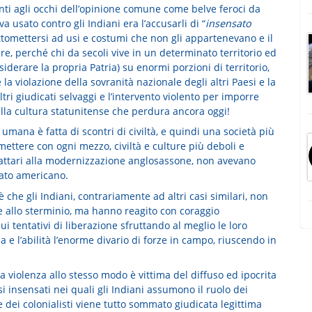
ipinti agli occhi dell’opinione comune come belve feroci da
 usato contro gli Indiani era l’accusarli di “
insensato
 sottomettersi ad usi e costumi che non gli appartenevano e il
are, perché chi da secoli vive in un determinato territorio ed
iderare la propria Patria) su enormi porzioni di territorio,
a violazione della sovranità nazionale degli altri Paesi e la
ltri giudicati selvaggi e l’intervento violento per imporre
nella cultura statunitense che perdura ancora oggi!
 umana è fatta di scontri di civiltà, e quindi una società più
omettere con ogni mezzo, civiltà e culture più deboli e
refrattari alla modernizzazione anglosassone, non avevano
tato americano.
 che gli Indiani, contrariamente ad altri casi similari, non
 allo sterminio, ma hanno reagito con coraggio
i tentativi di liberazione sfruttando al meglio le loro
 e l’abilità l’enorme divario di forze in campo, riuscendo in
violenza allo stesso modo è vittima del diffuso ed ipocrita
i insensati nei quali gli Indiani assumono il ruolo dei
ne dei colonialisti viene tutto sommato giudicata legittima