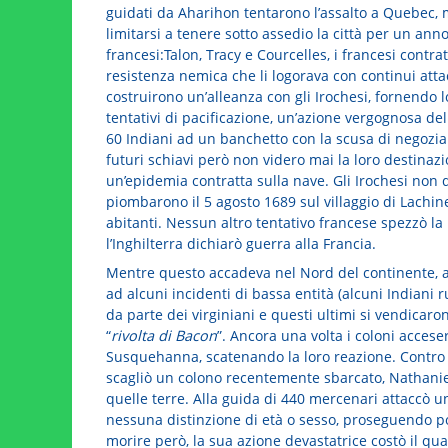
guidati da Aharihon tentarono l’assalto a Quebec, m
limitarsi a tenere sotto assedio la città per un anno
francesi:Talon, Tracy e Courcelles, i francesi cont
resistenza nemica che li logorava con continui attac
costruirono un’alleanza con gli Irochesi, fornendo 
tentativi di pacificazione, un’azione vergognosa del
60 Indiani ad un banchetto con la scusa di negoziar
futuri schiavi però non videro mai la loro destinazi
un’epidemia contratta sulla nave. Gli Irochesi non
piombarono il 5 agosto 1689 sul villaggio di Lachine
abitanti. Nessun altro tentativo francese spezzò la 
l’Inghilterra dichiarò guerra alla Francia.
Mentre questo accadeva nel Nord del continente, a Su
ad alcuni incidenti di bassa entità (alcuni Indian
da parte dei virginiani e questi ultimi si vendicar
“
rivolta di Bacon
”. Ancora una volta i coloni acceser
Susquehanna, scatenando la loro reazione. Contro la
scagliò un colono recentemente sbarcato, Nathaniel
quelle terre. Alla guida di 440 mercenari attaccò 
nessuna distinzione di età o sesso, proseguendo po
morire però, la sua azione devastatrice costò il qua