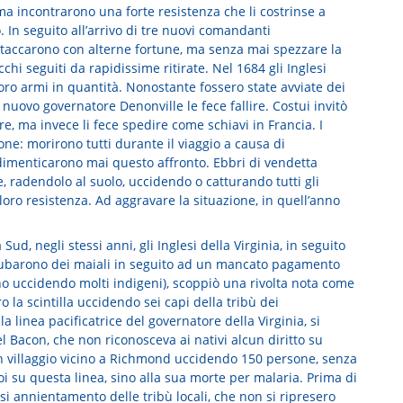
a incontrarono una forte resistenza che li costrinse a
. In seguito all’arrivo di tre nuovi comandanti
rattaccarono con alterne fortune, ma senza mai spezzare la
chi seguiti da rapidissime ritirate. Nel 1684 gli Inglesi
loro armi in quantità. Nonostante fossero state avviate dei
 nuovo governatore Denonville le fece fallire. Costui invitò
e, ma invece li fece spedire come schiavi in Francia. I
one: morirono tutti durante il viaggio a causa di
 dimenticarono mai questo affronto. Ebbri di vendetta
, radendolo al suolo, uccidendo o catturando tutti gli
loro resistenza. Ad aggravare la situazione, in quell’anno
d, negli stessi anni, gli Inglesi della Virginia, in seguito
i rubarono dei maiali in seguito ad un mancato pagamento
ono uccidendo molti indigeni), scoppiò una rivolta nota come
o la scintilla uccidendo sei capi della tribù dei
 linea pacificatrice del governatore della Virginia, si
 Bacon, che non riconosceva ai nativi alcun diritto su
un villaggio vicino a Richmond uccidendo 150 persone, senza
i su questa linea, sino alla sua morte per malaria. Prima di
si annientamento delle tribù locali, che non si ripresero