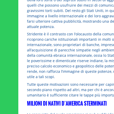
quelli che possono usufruire dei mezzi di comunic
gravissimi torti subiti. Del resto gli Stati Uniti, i
immagine a livello internazionale e dei loro aggra
farsi ulteriore cattiva pubblicità, mostrando una de
attuale potenza.
Stridente è il contrasto con l’olocausto della comun
ricoprono cariche istituzionali importanti in molti 
internazionale, sono proprietari di banche, imprese m
all’acquisizione di parecchie simpatie negli ambien
della comunità ebraica internazionale, ossia lo Sta
le poverissime e dimenticate riserve indiane, la mis
preciso calcolo economico e geopolitico delle poten
rende, non rafforza l’immagine di queste potenze, n
utile a tali scopi.
Tutte queste motivazioni sono necessarie per capir
secondo piano rispetto ad altri, ma per chi è ancora 
umanitario è sufficiente citare le tappe più import
MILIONI DI NATIVI D’AMERICA STERMINATI