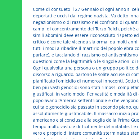
Come di consueto il 27 Gennaio di ogni anno si cele
deportati e uccisi dal regime nazista. Va detto inn
negazionismo o di razzismo nei confronti di quanti p
campi di concentramento del Terzo Reich, poiché ad 
simili abomini deve essere riconosciuto rispetto e
critico è come tale vicenda sia ormai da molti anni
tutti i modi a ribadire il martirio del popolo ebrai
parlare), e tacciando di razzismo ed antisemitism
questioni come la legittimità o le singole azioni di I
Ogni qualvolta una persona o un gruppo politico 
discorso a riguardo, partono le solite accuse di com
pianificato l’omicidio di numerosi innocenti. Sotto
ben più vasti genocidi sono stati rimossi complet
giustificati in vario modo. Per vastità e modalità d
popolavano l’America settentrionale e che vengono 
cui tale genocidio sia passato in secondo piano, q
assolutamente giustificabile. Il massacrò iniziò p
americano e si concluse alla soglia della Prima Gu
tempo molto vasto e difficilmente delimitabile. Le m
vero e proprio di intere comunità sterminate siste