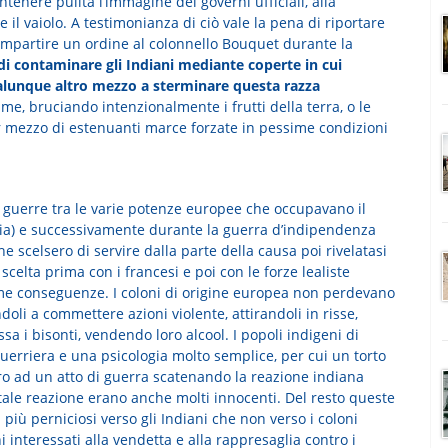
tenere pulita l’immagine dei governi ufficiali, alla
il vaiolo. A testimonianza di ciò vale la pena di riportare
’impartire un ordine al colonnello Bouquet durante la
di contaminare gli Indiani mediante coperte in cui
alunque altro mezzo a sterminare questa razza
ame, bruciando intenzionalmente i frutti della terra, o le
er mezzo di estenuanti marce forzate in pessime condizioni
e guerre tra le varie potenze europee che occupavano il
ia) e successivamente durante la guerra d’indipendenza
he scelsero di servire dalla parte della causa poi rivelatasi
elta prima con i francesi e poi con le forze lealiste
ime conseguenze. I coloni di origine europea non perdevano
oli a commettere azioni violente, attirandoli in risse,
ssa i bisonti, vendendo loro alcool. I popoli indigeni di
erriera e una psicologia molto semplice, per cui un torto
ro ad un atto di guerra scatenando la reazione indiana
i tale reazione erano anche molti innocenti. Del resto queste
 più perniciosi verso gli Indiani che non verso i coloni
i interessati alla vendetta e alla rappresaglia contro i