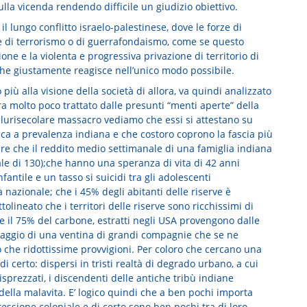
lla vicenda rendendo difficile un giudizio obiettivo.
 lungo conflitto israelo-palestinese, dove le forze di
e di terrorismo o di guerrafondaismo, come se questo
ne e la violenta e progressiva privazione di territorio di
 che giustamente reagisce nell’unico modo possibile.
più alla visione della società di allora, va quindi analizzato
ra molto poco trattato dalle presunti “menti aperte” della
 plurisecolare massacro vediamo che essi si attestano su
tica a prevalenza indiana e che costoro coprono la fascia più
re che il reddito medio settimanale di una famiglia indiana
ale di 130);che hanno una speranza di vita di 42 anni
fantile e un tasso si suicidi tra gli adolescenti
 nazionale; che i 45% degli abitanti delle riserve è
tolineato che i territori delle riserve sono ricchissimi di
 e il 75% del carbone, estratti negli USA provengono dalle
nnaggio di una ventina di grandi compagnie che se ne
o che ridottissime provvigioni. Per coloro che cercano una
di certo: dispersi in tristi realtà di degrado urbano, a cui
sprezzati, i discendenti delle antiche tribù indiane
 della malavita. E’ logico quindi che a ben pochi importa
gressione coloniale e di certo sono ben pochi tra di loro