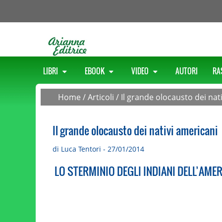
LIBRI
EBOOK
VIDEO
AUTORI
RA
Home
/
Articoli
/
Il grande olocausto dei nat
Il grande olocausto dei nativi americani
di Luca Tentori - 27/01/2014
LO STERMINIO DEGLI INDIANI DELL’AME