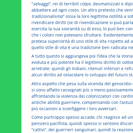
“
selvaggi
”, rei di terribili colpe, deumanizzati e d
abbattere ad ogni costo. Un altro pretesto che veniva
tradizionalismo
” ossia la loro legittima ostilità a
rivendicare diritti (se di rivendicazione si può parl
esercita la sua sovranità su di esso, lo può ben cons
che i coloni non potevano sfruttare. Evidentemente l
pretesa superiorità di uno stile di vita rispetto ad a
quello stile di vita è una tradizione ben radicata 
A tutto questo si aggiungeva poi l’idea che la storia
evoluta e più potente ha il legittimo diritto di sott
arretrate: quindi gli Indiani, ritenuti inferiori e 
alcun diritto ad ostacolare lo sviluppo del futuro s
Altro aspetto che pesa sulla vicenda del genocidio è
si sono affatto rassegnati più o meno passivamente
affrontando la violenza dei colonizzatori con continu
antiche abilità guerriere, compensando con l’astuzia
più occasioni a sconfiggere i loro avversari.
Come purtroppo spesso accade, chi reagisce ad una 
pensiero pacifista, quindi spesso si sentono discors
“cattivi”, dei guerrieri sanguinari, quindi la reazio