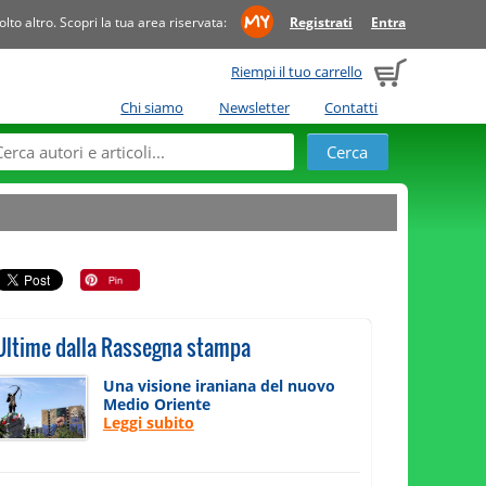
to altro. Scopri la tua area riservata:
Registrati
Entra
Riempi il tuo carrello
Chi siamo
Newsletter
Contatti
Ultime dalla Rassegna stampa
Una visione iraniana del nuovo
Medio Oriente
Leggi subito