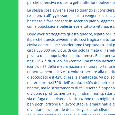
perché difensiva e questo getta ulteriore polvere su
La stessa cosa avviene spesso quando si considera il
resistenza all’aggressore sionista vengono accusat
bastasse a fare passare in secondo piano l’aggressio
cui la popolazione palestinese è tuttora vittima, e
Dopo aver tratteggiato questo quadro, legato per lo 
il perché questo avvenimento così tragico sia tutto
civiltà odierna. Se consideriamo i sopravvissuti al
circa 800.000 individui, di cui solo la metà di gene
povera della popolazione statunitense. Basti pensa
negli USA è di 30 dollari (contro una media nazion
(contro i 67 della media nazionale); una mortalità in
rispettivamente di 5 e 10 volte superiore alla media
disoccupato e il 42% di essi è analfabeta. Va poi sot
materie prime:l’80% dell’uranio, il 40% del petrolio
riserve, ma lo sfruttamento di tali risorse è appa
dividono i profitti, mentre agli Indiani non spettan
via di fuga dalle riserve, la situazione non migliora 
ben pochi offrono un lavoro stabile, emarginati e di
diventano facili prede della droga, dell’alcolismo e
della loro sorte o dei soprusi subiti in secoli di ag