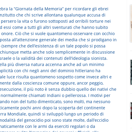
bra la “Giornata della Memoria” per ricordare gli ebrei
anzitutto che chi scrive allontana qualunque accusa di
ersero la vita o furono sottoposti ad orribili torture nei
essi come a tutti gli altri sventurati che hanno subito
d onore. Ciò che si vuole quantomeno osservare con occhio
 posta all’attenzione generale dei media che si prodigano in
co (sempre che dell’esistenza di un tale popolo si possa
o chiunque metta anche solo semplicemente in discussione
sraele o la validità dei contenuti dell’ideologia sionista.
della più diversa natura accenna anche ad un minimo
plicità con chi negli anni del dominio hitleriano ha
 tale luce risulta quantomeno sospetto come invece altri e
amente dalla coscienza comune oppure, ancor peggio,
i esecuzione, il più noto è senza dubbio quello dei nativi che
normalmente chiamati Indiani o pellerossa. I motivi per
uando non del tutto dimenticato, sono molti, ma nessuno
raticamente pochi anni dopo la scoperta del continente
erra Mondiale, quindi si sviluppò lungo un periodo di
odalità del genocidio poi sono state molte, dall’eccidio
maticamente con le armi da eserciti regolari o da