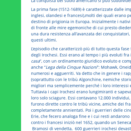
La conquista del suolo americano si può suddivider
La prima fase (1512-1689) è caratterizzate dalle imp
inglesi, olandesi e francesi),molti dei quali erano
destino di prigionia in Europa. Inizialmente i nativi
di fronte alle mire egemoniche di cui presto die
una dura resistenza all’avanzata dei conquistatori, 
questi ultimi.
L’episodio che caratterizzò più di tutto questa fase 
degli Irochesi. Essi erano al tempo i più evoluti fra
casa
”, con un ordinamento giuridico evoluto e co
anche “
Lega della Cinque Nazioni
”: Mohawk, Oneida
numerosi e agguerriti. Va detto che in genere i rap
(soprattutto con le tribù Algonchine, nemiche stori
migliori ma semplicemente perché i loro interessi er
Tuttavia i capi Irochesi erano lungimiranti e sape
loro solo sciagure. Essi contavano 12.000 individui, 
furono dirette contro le tribù vicine, amiche dei f
completamente annientati. Poi i guerrieri delle cinq
Erie, che fecero analoga fine e i cui resti andarono
contro i francesi iniziò nel 1652, quando un Seneca 
Bramosi di vendetta, 600 guerrieri irochesi devasta