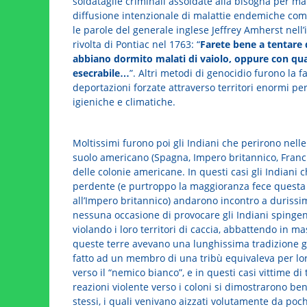
soldataglie criminali assoldate alla bisogna per man
diffusione intenzionale di malattie endemiche come 
le parole del generale inglese Jeffrey Amherst nell
rivolta di Pontiac nel 1763: “
Farete bene a tentare 
abbiano dormito malati di vaiolo, oppure con qu
esecrabile…
”. Altri metodi di genocidio furono la f
deportazioni forzate attraverso territori enormi p
igieniche e climatiche.
Moltissimi furono poi gli Indiani che perirono nell
suolo americano (Spagna, Impero britannico, Franc
delle colonie americane. In questi casi gli Indiani c
perdente (e purtroppo la maggioranza fece questa sc
all’Impero britannico) andarono incontro a duriss
nessuna occasione di provocare gli Indiani spingend
violando i loro territori di caccia, abbattendo in ma
queste terre avevano una lunghissima tradizione gu
fatto ad un membro di una tribù equivaleva per lo
verso il “nemico bianco”, e in questi casi vittime d
reazioni violente verso i coloni si dimostrarono ben
stessi, i quali venivano aizzati volutamente da poch