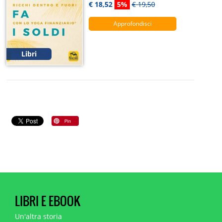
€ 18,52
5%
€ 19,50
Approfondisci
Libri
LIBRI E EBOOK
Un'altra storia