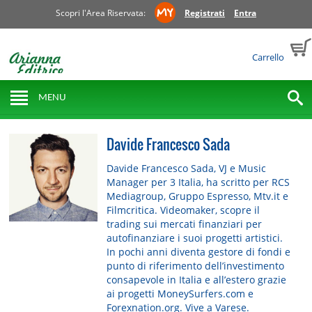
Scopri l'Area Riservata:
Registrati
Entra
Carrello
MENU
Davide Francesco Sada
Davide Francesco Sada, VJ e Music
Manager per 3 Italia, ha scritto per RCS
Mediagroup, Gruppo Espresso, Mtv.it e
Filmcritica. Videomaker, scopre il
trading sui mercati finanziari per
autofinanziare i suoi progetti artistici.
In pochi anni diventa gestore di fondi e
punto di riferimento dell’investimento
consapevole in Italia e all’estero grazie
ai progetti MoneySurfers.com e
Forexnation.org. Vive a Varese.