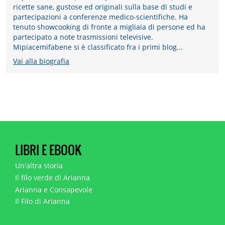
ricette sane, gustose ed originali sulla base di studi e
partecipazioni a conferenze medico-scientifiche. Ha
tenuto showcooking di fronte a migliaia di persone ed ha
partecipato a note trasmissioni televisive.
Mipiacemifabene si è classificato fra i primi blog...
Vai alla biografia
LIBRI E EBOOK
Un'altra storia
Il filo verde di Arianna
Arianna e Consapevole
Il Filo di Arianna