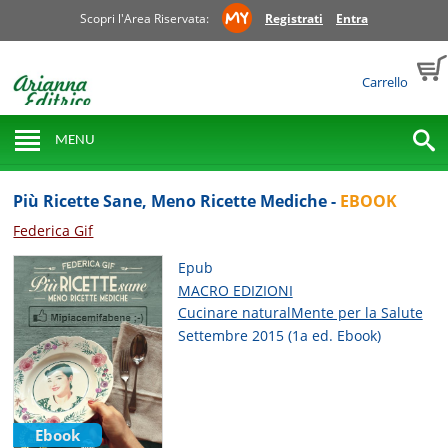
Scopri l'Area Riservata:
Registrati
Entra
Carrello
MENU
Più Ricette Sane, Meno Ricette Mediche -
EBOOK
Federica Gif
Epub
MACRO EDIZIONI
Cucinare naturalMente per la Salute
Settembre 2015 (1a ed. Ebook)
Ebook