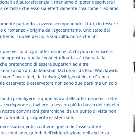
ionali ed autoreferenziali, riteniamo di poter descrivere il
la certezza che esso sia effettivamente così come crediamo
icamente parlando – ovvero scomponendo il tutto in tessere
so o romanzo – origina dall’egocentrismo. Uno stato dal
ntiene. Il quale perciò, a sua volta, non è che un
pari verità di ogni affermazione. A chi può riconoscere
gno opposto a quella consuetudinaria – è riservata la
 che pretendono di essere superiori ad altre.
 romanzo narrato da Marshall McLuhan, da Paul Watzlawick,
t von Glasersfeld, da Ludwing Wittgenstein, da Franco
uale osservato e osservatore non sono due parti ma un solo
ndo prediligere l’equipollenza delle affermazione – oltre
– corrisponde a togliere la tessera più in basso del castello
e nostre convinzioni gerarchiche, da un punto di vista non
e culturali di prosperità esistenziale.
 necessariamente, contiene quella dell’osservatore –
lo scientismo, quindi dell’evidenziazione della scienza