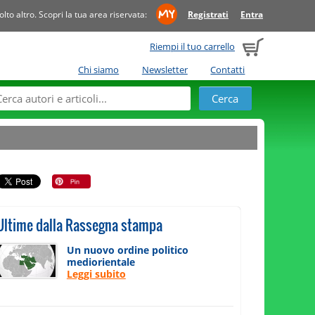
to altro. Scopri la tua area riservata:
Registrati
Entra
Riempi il tuo carrello
Chi siamo
Newsletter
Contatti
Ultime dalla Rassegna stampa
Un nuovo ordine politico
mediorientale
Leggi subito