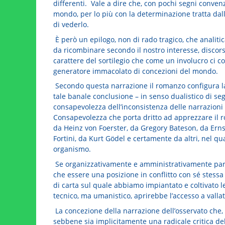
differenti. Vale a dire che, con pochi segni convenz
mondo, per lo più con la determinazione tratta dal
di vederlo.
È però un epilogo, non di rado tragico, che analit
da ricombinare secondo il nostro interesse, discor
carattere del sortilegio che come un involucro ci co
generatore immacolato di concezioni del mondo.
Secondo questa narrazione il romanzo configura la 
tale banale conclusione – in senso dualistico di se
consapevolezza dell’inconsistenza delle narrazioni
Consapevolezza che porta dritto ad apprezzare il
da Heinz von Foerster, da Gregory Bateson, da Erns
Fortini, da Kurt Gödel e certamente da altri, nel q
organismo.
Se organizzativamente e amministrativamente parla
che essere una posizione in conflitto con sé stessa 
di carta sul quale abbiamo impiantato e coltivato l
tecnico, ma umanistico, aprirebbe l’accesso a vallat
La concezione della narrazione dell’osservato che,
sebbene sia implicitamente una radicale critica del