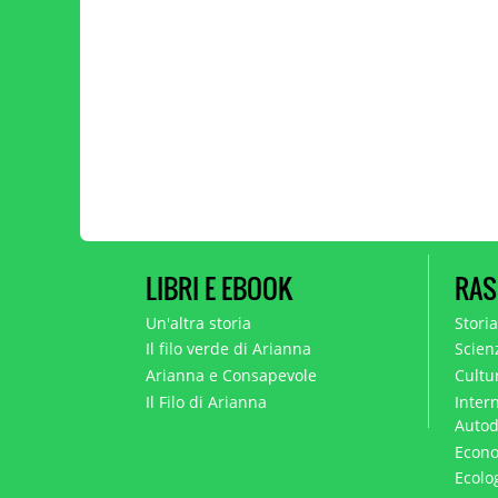
LIBRI E EBOOK
RAS
Un'altra storia
Stori
Il filo verde di Arianna
Scien
Arianna e Consapevole
Cultur
Il Filo di Arianna
Intern
Autod
Econo
Ecolo