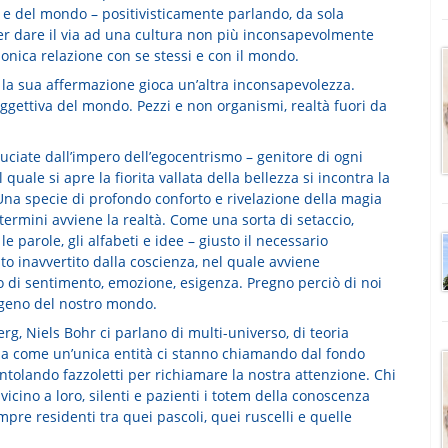
é e del mondo – positivisticamente parlando, da sola
r dare il via ad una cultura non più inconsapevolmente
nica relazione con se stessi e con il mondo.
 la sua affermazione gioca un’altra inconsapevolezza.
gettiva del mondo. Pezzi e non organismi, realtà fuori da
uciate dall’impero dell’egocentrismo – genitore di ogni
il quale si apre la fiorita vallata della bellezza si incontra la
. Una specie di profondo conforto e rivelazione della magia
e termini avviene la realtà. Come una sorta di setaccio,
 le parole, gli alfabeti e idee – giusto il necessario
o inavvertito dalla coscienza, nel quale avviene
 di sentimento, emozione, esigenza. Pregno perciò di noi
sigeno del nostro mondo.
, Niels Bohr ci parlano di multi-universo, di teoria
eria come un’unica entità ci stanno chiamando dal fondo
entolando fazzoletti per richiamare la nostra attenzione. Chi
o vicino a loro, silenti e pazienti i totem della conoscenza
mpre residenti tra quei pascoli, quei ruscelli e quelle