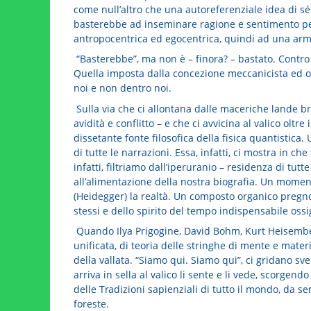
come null’altro che una autoreferenziale idea di s
basterebbe ad inseminare ragione e sentimento pe
antropocentrica ed egocentrica, quindi ad una armo
“Basterebbe”, ma non è – finora? – bastato. Contro
Quella imposta dalla concezione meccanicista ed og
noi e non dentro noi.
Sulla via che ci allontana dalle maceriche lande br
avidità e conflitto – e che ci avvicina al valico oltre 
dissetante fonte filosofica della fisica quantistica
di tutte le narrazioni. Essa, infatti, ci mostra in ch
infatti, filtriamo dall’iperuranio – residenza di tutte
all’alimentazione della nostra biografia. Un moment
(Heidegger) la realtà. Un composto organico pregno
stessi e dello spirito del tempo indispensabile os
Quando Ilya Prigogine, David Bohm, Kurt Heisemberg
unificata, di teoria delle stringhe di mente e mat
della vallata. “Siamo qui. Siamo qui”, ci gridano sv
arriva in sella al valico li sente e li vede, scorgend
delle Tradizioni sapienziali di tutto il mondo, da se
foreste.