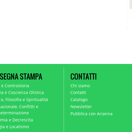
SEGNA STAMPA
CONTATTI
a e Controstoria
Chi siamo
za e Coscienza Olistica
Contatti
a, Filosofia e Spiritualità
Catalogo
azionale, Conflitti e
Newsletter
eterminazione
Pubblica con Arianna
mia e Decrescita
gia e Localismo