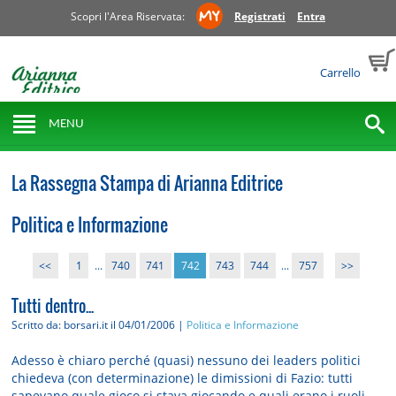
Scopri l'Area Riservata:
Registrati
Entra
Carrello
MENU
La Rassegna Stampa di Arianna Editrice
Politica e Informazione
<<
1
...
740
741
742
743
744
...
757
>>
Tutti dentro...
Scritto da: borsari.it
il 04/01/2006 |
Politica e Informazione
Adesso è chiaro perché (quasi) nessuno dei leaders politici
chiedeva (con determinazione) le dimissioni di Fazio: tutti
sapevano quale gioco si stava giocando e quali erano i ruoli