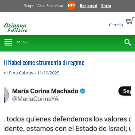
Scopri l'Area Riservata:
Registrati
Entra
Carrello
MENU
Il Nobel come strumento di regime
di Pino Cabras - 11/10/2025