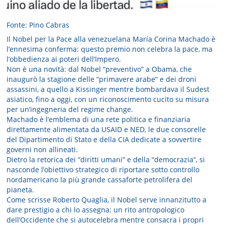
Fonte: Pino Cabras
Il Nobel per la Pace alla venezuelana María Corina Machado è
l’ennesima conferma: questo premio non celebra la pace, ma
l’obbedienza ai poteri dell’Impero.
Non è una novità: dal Nobel “preventivo” a Obama, che
inaugurò la stagione delle “primavere arabe” e dei droni
assassini, a quello a Kissinger mentre bombardava il Sudest
asiatico, fino a oggi, con un riconoscimento cucito su misura
per un’ingegneria del regime change.
Machado è l’emblema di una rete politica e finanziaria
direttamente alimentata da USAID e NED, le due consorelle
del Dipartimento di Stato e della CIA dedicate a sovvertire
governi non allineati.
Dietro la retorica dei “diritti umani” e della “democrazia”, si
nasconde l’obiettivo strategico di riportare sotto controllo
nordamericano la più grande cassaforte petrolifera del
pianeta.
Come scrisse Roberto Quaglia, il Nobel serve innanzitutto a
dare prestigio a chi lo assegna: un rito antropologico
dell’Occidente che si autocelebra mentre consacra i propri