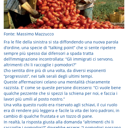
Fonte: Massimo Mazzucco
Fra le file della sinistra si sta diffondendo una nuova parola
d’ordine, una specie di “talking point” che si sente ripetere
sempre più spesso dai difensori a spada tratta
dell’immigrazione incontrollata: “Gli immigrati ci servono,
altrimenti chi li raccoglie i pomodori?”
L’ho sentita dire più di una volta, da diversi esponenti
“progressisti”, nei talk serali degli ultimi tempi.
Queste affermazioni celano una mentalità chiaramente
razzista. E’ come se queste persone dicessero: “Ci vuole bene
qualche pezzente che si spezzi la schiena per noi, e faccia i
lavori più umili al posto nostro.”
Una volta questo ruolo era riservato agli schiavi, il cui ruolo
era di rendere più leggera e facile la vita dei loro padroni, in
cambio di qualche frustata e un tozzo di pane.
In realtà, la risposta giusta alla domanda “altrimenti chi li
raccoglie i pomodori?” dovrebbe essere: “I pomodori possono