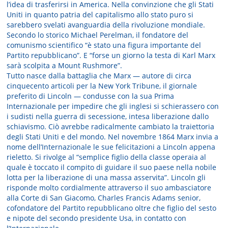
l’idea di trasferirsi in America. Nella convinzione che gli Stati
Uniti in quanto patria del capitalismo allo stato puro si
sarebbero svelati avanguardia della rivoluzione mondiale.
Secondo lo storico Michael Perelman, il fondatore del
comunismo scientifico “è stato una figura importante del
Partito repubblicano”. E “forse un giorno la testa di Karl Marx
sarà scolpita a Mount Rushmore”.
Tutto nasce dalla battaglia che Marx — autore di circa
cinquecento articoli per la New York Tribune, il giornale
preferito di Lincoln — condusse con la sua Prima
Internazionale per impedire che gli inglesi si schierassero con
i sudisti nella guerra di secessione, intesa liberazione dallo
schiavismo. Ciò avrebbe radicalmente cambiato la traiettoria
degli Stati Uniti e del mondo. Nel novembre 1864 Marx invia a
nome dell’Internazionale le sue felicitazioni a Lincoln appena
rieletto. Si rivolge al “semplice figlio della classe operaia al
quale è toccato il compito di guidare il suo paese nella nobile
lotta per la liberazione di una massa asservita”. Lincoln gli
risponde molto cordialmente attraverso il suo ambasciatore
alla Corte di San Giacomo, Charles Francis Adams senior,
cofondatore del Partito repubblicano oltre che figlio del sesto
e nipote del secondo presidente Usa, in contatto con