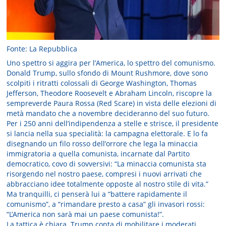
Fonte: La Repubblica
Uno spettro si aggira per l’America, lo spettro del comunismo.
Donald Trump, sullo sfondo di Mount Rushmore, dove sono
scolpiti i ritratti colossali di George Washington, Thomas
Jefferson, Theodore Roosevelt e Abraham Lincoln, riscopre la
sempreverde Paura Rossa (Red Scare) in vista delle elezioni di
metà mandato che a novembre decideranno del suo futuro.
Per i 250 anni dell’indipendenza a stelle e strisce, il presidente
si lancia nella sua specialità: la campagna elettorale. E lo fa
disegnando un filo rosso dell’orrore che lega la minaccia
immigratoria a quella comunista, incarnate dal Partito
democratico, covo di sovversivi: “La minaccia comunista sta
risorgendo nel nostro paese, compresi i nuovi arrivati che
abbracciano idee totalmente opposte al nostro stile di vita.”
Ma tranquilli, ci penserà lui a “battere rapidamente il
comunismo”, a “rimandare presto a casa” gli invasori rossi:
“L’America non sarà mai un paese comunista!”.
La tattica è chiara. Trump conta di mobilitare i moderati