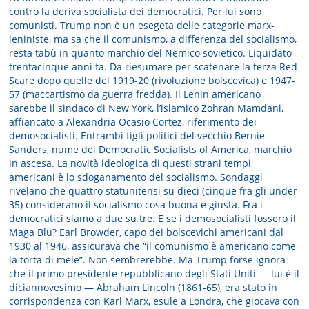
contro la deriva socialista dei democratici. Per lui sono
comunisti. Trump non è un esegeta delle categorie marx-
leniniste, ma sa che il comunismo, a differenza del socialismo,
resta tabù in quanto marchio del Nemico sovietico. Liquidato
trentacinque anni fa. Da riesumare per scatenare la terza Red
Scare dopo quelle del 1919-20 (rivoluzione bolscevica) e 1947-
57 (maccartismo da guerra fredda). Il Lenin americano
sarebbe il sindaco di New York, l’islamico Zohran Mamdani,
affiancato a Alexandria Ocasio Cortez, riferimento dei
demosocialisti. Entrambi figli politici del vecchio Bernie
Sanders, nume dei Democratic Socialists of America, marchio
in ascesa. La novità ideologica di questi strani tempi
americani è lo sdoganamento del socialismo. Sondaggi
rivelano che quattro statunitensi su dieci (cinque fra gli under
35) considerano il socialismo cosa buona e giusta. Fra i
democratici siamo a due su tre. E se i demosocialisti fossero il
Maga Blu? Earl Browder, capo dei bolscevichi americani dal
1930 al 1946, assicurava che “il comunismo è americano come
la torta di mele”. Non sembrerebbe. Ma Trump forse ignora
che il primo presidente repubblicano degli Stati Uniti — lui è il
diciannovesimo — Abraham Lincoln (1861-65), era stato in
corrispondenza con Karl Marx, esule a Londra, che giocava con