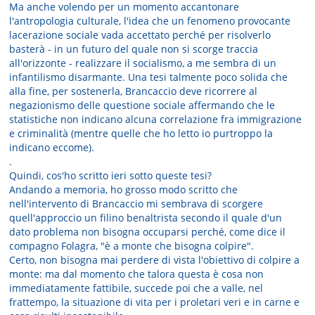
Ma anche volendo per un momento accantonare
l'antropologia culturale, l'idea che un fenomeno provocante
lacerazione sociale vada accettato perché per risolverlo
basterà - in un futuro del quale non si scorge traccia
all'orizzonte - realizzare il socialismo, a me sembra di un
infantilismo disarmante. Una tesi talmente poco solida che
alla fine, per sostenerla, Brancaccio deve ricorrere al
negazionismo delle questione sociale affermando che le
statistiche non indicano alcuna correlazione fra immigrazione
e criminalità (mentre quelle che ho letto io purtroppo la
indicano eccome).
.
Quindi, cos'ho scritto ieri sotto queste tesi?
Andando a memoria, ho grosso modo scritto che
nell'intervento di Brancaccio mi sembrava di scorgere
quell'approccio un filino benaltrista secondo il quale d'un
dato problema non bisogna occuparsi perché, come dice il
compagno Folagra, "è a monte che bisogna colpire".
Certo, non bisogna mai perdere di vista l'obiettivo di colpire a
monte: ma dal momento che talora questa è cosa non
immediatamente fattibile, succede poi che a valle, nel
frattempo, la situazione di vita per i proletari veri e in carne e