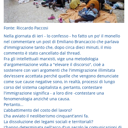
Fonte: Riccardo Paccosi
Nella giornata di ieri - lo confesso - ho fatto un po' il monello
nel commentare un post di Emiliano Brancaccio che parlava
d'immigrazione tanto che, dopo circa dieci minuti, il mio
commento è stato cancellato dal thread.
Fra gli intellettuali marxisti, vige una metodologia
d'argomentazione volta a "elevare il discorso", cioè a
sostenere con vari argomenti che l'immigrazione illimitata
dev'essere accettata perché quelle che vengono denunciate
come sue cause negative sono, in realtà, processi di lungo
corso del sistema capitalista e, pertanto, contestare
l'immigrazione significa - a loro dire -contestare una
fenomenologia anziché una causa.
Pertanto...
L'abbattimento del costo del lavoro?
L'ha avviato il neoliberismo cinquant'anni fa.
La dissoluzione dei legami sociali e territoriali?
L'hanno determinata nell'arco d'un secolo le comunicazioni di