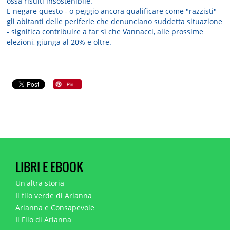
ossa risulti insostenibile.
E negare questo - o peggio ancora qualificare come "razzisti"
gli abitanti delle periferie che denunciano suddetta situazione
- significa contribuire a far sì che Vannacci, alle prossime
elezioni, giunga al 20% e oltre.
LIBRI E EBOOK
Un'altra storia
Il filo verde di Arianna
Arianna e Consapevole
Il Filo di Arianna