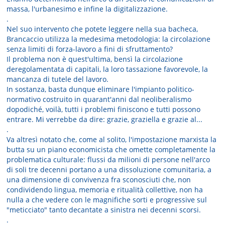
massa, l'urbanesimo e infine la digitalizzazione.
.
Nel suo intervento che potete leggere nella sua bacheca,
Brancaccio utilizza la medesima metodologia: la circolazione
senza limiti di forza-lavoro a fini di sfruttamento?
Il problema non è quest'ultima, bensì la circolazione
deregolamentata di capitali, la loro tassazione favorevole, la
mancanza di tutele del lavoro.
In sostanza, basta dunque eliminare l'impianto politico-
normativo costruito in quarant'anni dal neoliberalismo
dopodiché, voilà, tutti i problemi finiscono e tutti possono
entrare. Mi verrebbe da dire: grazie, graziella e grazie al...
.
Va altresì notato che, come al solito, l'impostazione marxista la
butta su un piano economicista che omette completamente la
problematica culturale: flussi da milioni di persone nell'arco
di soli tre decenni portano a una dissoluzione comunitaria, a
una dimensione di convivenza fra sconosciuti che, non
condividendo lingua, memoria e ritualità collettive, non ha
nulla a che vedere con le magnifiche sorti e progressive sul
"meticciato" tanto decantate a sinistra nei decenni scorsi.
.