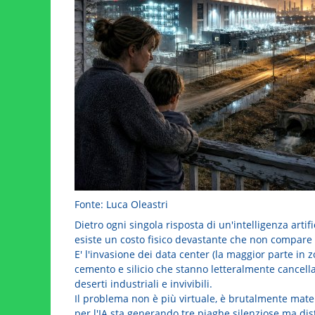
Fonte: Luca Oleastri
Dietro ogni singola risposta di un'intelligenza artif
esiste un costo fisico devastante che non compare 
E' l'invasione dei data center (la maggior parte in 
cemento e silicio che stanno letteralmente cancella
deserti industriali e invivibili.
Il problema non è più virtuale, è brutalmente mater
per l'IA sta generando tre piaghe silenziose ma dist