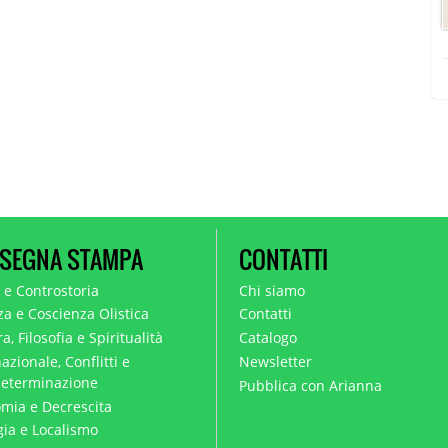
SEGNA STAMPA
CONTATTI
a e Controstoria
Chi siamo
za e Coscienza Olistica
Contatti
a, Filosofia e Spiritualità
Catalogo
azionale, Conflitti e
Newsletter
eterminazione
Pubblica con Arianna
mia e Decrescita
gia e Localismo