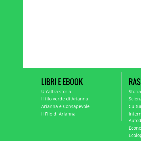
LIBRI E EBOOK
RAS
Un'altra storia
Stori
Il filo verde di Arianna
Scien
Arianna e Consapevole
Cultur
Il Filo di Arianna
Intern
Autod
Econo
Ecolo