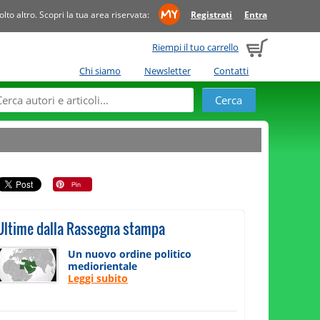
to altro. Scopri la tua area riservata:
Registrati
Entra
Riempi il tuo carrello
Chi siamo
Newsletter
Contatti
Ultime dalla Rassegna stampa
Un nuovo ordine politico
mediorientale
Leggi subito