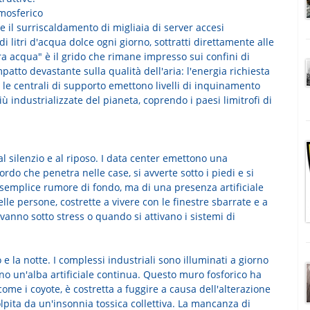
tmosferico
e il surriscaldamento di migliaia di server accesi
itri d'acqua dolce ogni giorno, sottratti direttamente alle
tra acqua" è il grido che rimane impresso sui confini di
atto devastante sulla qualità dell'aria: l'energia richiesta
le centrali di supporto emettono livelli di inquinamento
ù industrializzate del pianeta, coprendo i paesi limitrofi di
al silenzio e al riposo. I data center emettono una
do che penetra nelle case, si avverte sotto i piedi e si
n semplice rumore di fondo, ma di una presenza artificiale
lle persone, costrette a vivere con le finestre sbarrate e a
 vanno sotto stress o quando si attivano i sistemi di
o e la notte. I complessi industriali sono illuminati a giorno
no un'alba artificiale continua. Questo muro fosforico ha
ome i coyote, è costretta a fuggire a causa dell'alterazione
pita da un'insonnia tossica collettiva. La mancanza di