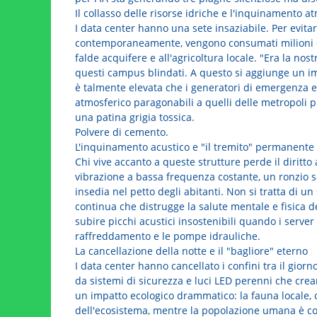
Il collasso delle risorse idriche e l'inquinamento a
I data center hanno una sete insaziabile. Per evitar
contemporaneamente, vengono consumati milioni di l
falde acquifere e all'agricoltura locale. "Era la nos
questi campus blindati. A questo si aggiunge un imp
è talmente elevata che i generatori di emergenza e 
atmosferico paragonabili a quelli delle metropoli pi
una patina grigia tossica.
Polvere di cemento.
L'inquinamento acustico e "il tremito" permanente
Chi vive accanto a queste strutture perde il diritto 
vibrazione a bassa frequenza costante, un ronzio sor
insedia nel petto degli abitanti. Non si tratta di u
continua che distrugge la salute mentale e fisica de
subire picchi acustici insostenibili quando i server
raffreddamento e le pompe idrauliche.
La cancellazione della notte e il "bagliore" eterno
I data center hanno cancellato i confini tra il giorn
da sistemi di sicurezza e luci LED perenni che crea
un impatto ecologico drammatico: la fauna locale, c
dell'ecosistema, mentre la popolazione umana è col