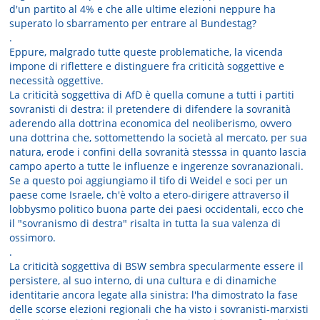
d'un partito al 4% e che alle ultime elezioni neppure ha
superato lo sbarramento per entrare al Bundestag?
.
Eppure, malgrado tutte queste problematiche, la vicenda
impone di riflettere e distinguere fra criticità soggettive e
necessità oggettive.
La criticità soggettiva di AfD è quella comune a tutti i partiti
sovranisti di destra: il pretendere di difendere la sovranità
aderendo alla dottrina economica del neoliberismo, ovvero
una dottrina che, sottomettendo la società al mercato, per sua
natura, erode i confini della sovranità stesssa in quanto lascia
campo aperto a tutte le influenze e ingerenze sovranazionali.
Se a questo poi aggiungiamo il tifo di Weidel e soci per un
paese come Israele, ch'è volto a etero-dirigere attraverso il
lobbysmo politico buona parte dei paesi occidentali, ecco che
il "sovranismo di destra" risalta in tutta la sua valenza di
ossimoro.
.
La criticità soggettiva di BSW sembra specularmente essere il
persistere, al suo interno, di una cultura e di dinamiche
identitarie ancora legate alla sinistra: l'ha dimostrato la fase
delle scorse elezioni regionali che ha visto i sovranisti-marxisti