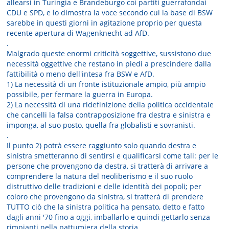
allearsi in Turingia e Brandeburgo coi partiti guerrafondai
CDU e SPD, e lo dimostra la voce secondo cui la base di BSW
sarebbe in questi giorni in agitazione proprio per questa
recente apertura di Wagenknecht ad AfD.
.
Malgrado queste enormi criticità soggettive, sussistono due
necessità oggettive che restano in piedi a prescindere dalla
fattibilità o meno dell'intesa fra BSW e AfD.
1) La necessità di un fronte istituzionale ampio, più ampio
possibile, per fermare la guerra in Europa.
2) La necessità di una ridefinizione della politica occidentale
che cancelli la falsa contrapposizione fra destra e sinistra e
imponga, al suo posto, quella fra globalisti e sovranisti.
.
Il punto 2) potrà essere raggiunto solo quando destra e
sinistra smetteranno di sentirsi e qualificarsi come tali: per le
persone che provengono da destra, si tratterà di arrivare a
comprendere la natura del neoliberismo e il suo ruolo
distruttivo delle tradizioni e delle identità dei popoli; per
coloro che provengono da sinistra, si tratterà di prendere
TUTTO ciò che la sinistra politica ha pensato, detto e fatto
dagli anni '70 fino a oggi, imballarlo e quindi gettarlo senza
rimpianti nella pattumiera della storia.