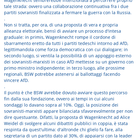
Wagenknecht sembrerebbe intenzionata a percorrere proprio
tale strada: ovvero una collaborazione continuativa fra i due
partiti sovranisti finalizzata a fermare la guerra con la Russia.
.
Non si tratta, per ora, di una proposta di vera e propria
alleanza elettorale, bensì di avviare un processo d'intesa
graduale: in primis, Wagenknecht rompe il cordone di
sbarramento eretto da tutti i partiti tedeschi intorno ad AfD,
legittimandola come forza democratica con cui dialogare; in
secondo luogo, si ventila la possibilità di un appoggio esterno
dei sovranisti-marxisti in caso AfD mettesse su un governo con
primo ministro indipendente; in terzo luogo, alle prossime
regionali, BSW potrebbe astenersi ai ballottaggi facendo
vincere AfD.
.
Il punto è che BSW avrebbe dovuto avviare questo percorso
fin dalla sua fondazione, ovvero ai tempi in cui alcuni
sondaggi lo davano sopra al 10%. Oggi, la posizione dei
sovranisti-marxisti appare bilanciata sfavorevolmente per non
dire questuante. Difatti, la proposta di Wagenknecht ad Alice
Weidel di svolgere alcuni dibattiti pubblici in coppia, è stata
respinta da quest'ultima: d'altronde chi glielo fa fare, alla
segretaria di un partito dato al 30%, di appaiarsi con la leader