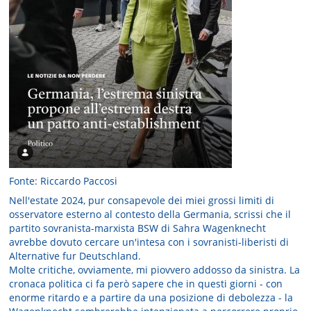
Fonte: Riccardo Paccosi
Nell'estate 2024, pur consapevole dei miei grossi limiti di
osservatore esterno al contesto della Germania, scrissi che il
partito sovranista-marxista BSW di Sahra Wagenknecht
avrebbe dovuto cercare un'intesa con i sovranisti-liberisti di
Alternative fur Deutschland.
Molte critiche, ovviamente, mi piovvero addosso da sinistra. La
cronaca politica ci fa però sapere che in questi giorni - con
enorme ritardo e a partire da una posizione di debolezza - la