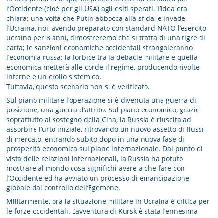
l’Occidente (cioè per gli USA) agli esiti sperati. L’idea era
chiara: una volta che Putin abbocca alla sfida, e invade
l’Ucraina, noi, avendo preparato con standard NATO l’esercito
ucraino per 8 anni, dimostreremo che si tratta di una tigre di
carta; le sanzioni economiche occidentali strangoleranno
l’economia russa; la forbice tra la debacle militare e quella
economica metterà alle corde il regime, producendo rivolte
interne e un crollo sistemico.
Tuttavia, questo scenario non si è verificato.
Sul piano militare l’operazione si è divenuta una guerra di
posizione, una guerra d’attrito. Sul piano economico, grazie
soprattutto al sostegno della Cina, la Russia è riuscita ad
assorbire l’urto iniziale, ritrovando un nuovo assetto di flussi
di mercato, entrando subito dopo in una nuova fase di
prosperità economica sul piano internazionale. Dal punto di
vista delle relazioni internazionali, la Russia ha potuto
mostrare al mondo cosa significhi avere a che fare con
l’Occidente ed ha avviato un processo di emancipazione
globale dal controllo dell’Egemone.
Militarmente, ora la situazione militare in Ucraina è critica per
le forze occidentali. L’avventura di Kursk è stata l’ennesima