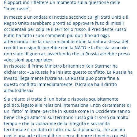
È opportuno riflettere un momento sulla questione delle
“linee rosse”.
In mezzo a un’ondata di notizie secondo cui gli Stati Uniti e il
Regno Unito sarebbero pronti ad approvare l’uso di missili
occidentali per colpire il territorio russo, il Presidente russo
Putin ha fatto i suoi commenti più duri fino ad oggi,
affermando che la mossa «cambierebbe la natura stessa del
conflitto» e significherebbe che la NATO e la Russia sono «in
uno stato di guerra», avvertendo che la Russia avrebbe preso
«decisioni appropriate».
In risposta, il Primo Ministro britannico Keir Starmer ha
dichiarato: «La Russia ha iniziato questo conflitto. La Russia ha
invaso illegalmente l’Ucraina. La Russia può porre fine a
questo conflitto immediatamente. L’Ucraina ha il diritto
all’autodifesa».
Sia chiaro: si tratta di un botta e risposta squisitamente
politico, legato alle relazioni internazionali, non certamente di
un “fatto” militare, perché in Russia come in Occidente sanno
bene che gli attacchi sul territorio russo già ci sono da molto
tempo e che la violazione della integrità e sovranità
territoriale è un dato di fatto; ma la diplomazia, che ancora
oggi è una arte di equilibrio, cerca di porre rimedio a questi