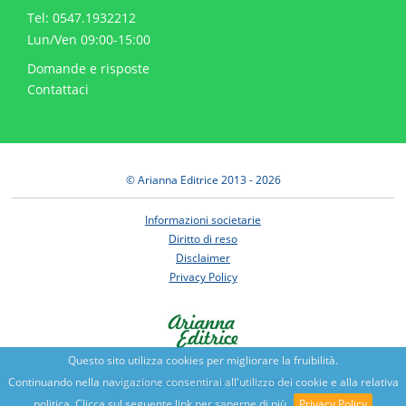
Tel: 0547.1932212
Lun/Ven 09:00-15:00
Domande e risposte
Contattaci
© Arianna Editrice 2013 - 2026
Informazioni societarie
Diritto di reso
Disclaimer
Privacy Policy
Questo sito utilizza cookies per migliorare la fruibilità.
Continuando nella navigazione consentirai all'utilizzo dei cookie e alla relativa
Benessere e conoscenza dal 1987
politica. Clicca sul seguente link per saperne di più
Privacy Policy