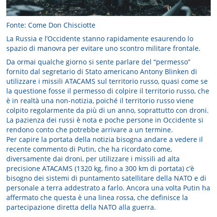
Fonte: Come Don Chisciotte
La Russia e l’Occidente stanno rapidamente esaurendo lo
spazio di manovra per evitare uno scontro militare frontale.
Da ormai qualche giorno si sente parlare del “permesso”
fornito dal segretario di Stato americano Antony Blinken di
utilizzare i missili ATACAMS sul territorio russo, quasi come se
la questione fosse il permesso di colpire il territorio russo, che
è in realtà una non-notizia, poiché il territorio russo viene
colpito regolarmente da più di un anno, soprattutto con droni.
La pazienza dei russi è nota e poche persone in Occidente si
rendono conto che potrebbe arrivare a un termine.
Per capire la portata della notizia bisogna andare a vedere il
recente commento di Putin, che ha ricordato come,
diversamente dai droni, per utilizzare i missili ad alta
precisione ATACAMS (1320 kg, fino a 300 km di portata) c’è
bisogno dei sistemi di puntamento satellitare della NATO e di
personale a terra addestrato a farlo. Ancora una volta Putin ha
affermato che questa è una linea rossa, che definisce la
partecipazione diretta della NATO alla guerra.