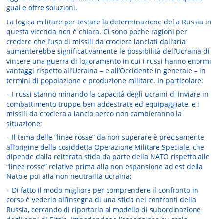
guai e offre soluzioni.
La logica militare per testare la determinazione della Russia in
questa vicenda non è chiara. Ci sono poche ragioni per
credere che l’uso di missili da crociera lanciati dall’aria
aumenterebbe significativamente le possibilità dell’Ucraina di
vincere una guerra di logoramento in cui i russi hanno enormi
vantaggi rispetto all’Ucraina – e all’Occidente in generale – in
termini di popolazione e produzione militare. In particolare:
– I russi stanno minando la capacità degli ucraini di inviare in
combattimento truppe ben addestrate ed equipaggiate, e i
missili da crociera a lancio aereo non cambieranno la
situazione;
– Il tema delle “linee rosse” da non superare è precisamente
all’origine della cosiddetta Operazione Militare Speciale, che
dipende dalla reiterata sfida da parte della NATO rispetto alle
“linee rosse” relative prima alla non espansione ad est della
Nato e poi alla non neutralità ucraina;
– Di fatto il modo migliore per comprendere il confronto in
corso è vederlo all’insegna di una sfida nei confronti della
Russia, cercando di riportarla al modello di subordinazione