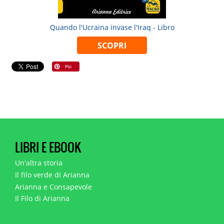
Quando l'Ucraina invase l'Iraq - Libro
SCOPRI
LIBRI E EBOOK
Un'altra storia
Il filo verde di Arianna
Arianna e Consapevole
Il Filo di Arianna