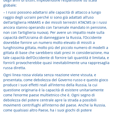
degli anni di Eltsin, impedendone l’espansione su scala
globale;
– I russi possono adattarsi alle capacità di attacco a lungo
raggio degli ucraini perché si sono già adattati all’uso
dell’artiglieria HIMARS e dei missili terrestri ATACMS (e i russi
ancora stanno operando con l’arsenale mandato in pensione,
non con l’artiglieria nuova). Per avere un impatto reale sulla
capacità dell’Ucraina di danneggiare la Russia, l’Occidente
dovrebbe fornire un numero molto elevato di missili a
lunghissima gittata, molto più del piccolo numero di modelli a
gittata di base che sarebbero stati presi in considerazione, ma
tale capacità dell’Occidente di fornire tali quantità è limitata, e
fornirli provocherebbe quasi inevitabilmente una rappresaglia
russa diretta.
Ogni linea rossa violata senza reazione viene vissuta, e
presentata, come debolezza del Governo russo e questo gioco
produce i suoi effetti reali all’interno della Russia, la cui
questione originaria è la capacità di esistere unitariamente
come l’enorme paese multietnico che è. Ogni segno di
debolezza del potere centrale apre la strada a possibili
movimenti centrifughi all’interno del paese. Anche la Russia,
come qualsiasi altro Paese, ha i suoi giochi di potere