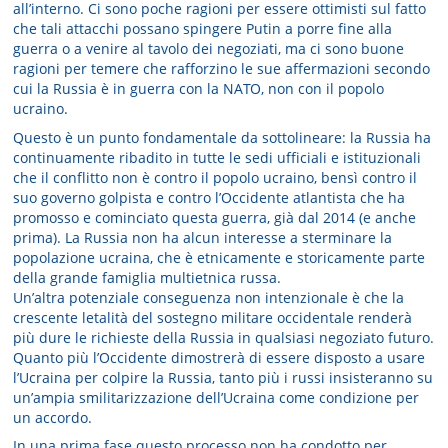
all’interno. Ci sono poche ragioni per essere ottimisti sul fatto
che tali attacchi possano spingere Putin a porre fine alla
guerra o a venire al tavolo dei negoziati, ma ci sono buone
ragioni per temere che rafforzino le sue affermazioni secondo
cui la Russia è in guerra con la NATO, non con il popolo
ucraino.
Questo è un punto fondamentale da sottolineare: la Russia ha
continuamente ribadito in tutte le sedi ufficiali e istituzionali
che il conflitto non è contro il popolo ucraino, bensì contro il
suo governo golpista e contro l’Occidente atlantista che ha
promosso e cominciato questa guerra, già dal 2014 (e anche
prima). La Russia non ha alcun interesse a sterminare la
popolazione ucraina, che è etnicamente e storicamente parte
della grande famiglia multietnica russa.
Un’altra potenziale conseguenza non intenzionale è che la
crescente letalità del sostegno militare occidentale renderà
più dure le richieste della Russia in qualsiasi negoziato futuro.
Quanto più l’Occidente dimostrerà di essere disposto a usare
l’Ucraina per colpire la Russia, tanto più i russi insisteranno su
un’ampia smilitarizzazione dell’Ucraina come condizione per
un accordo.
In una prima fase questo processo non ha condotto per