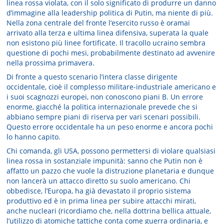
linea rossa violata, con il solo significato di produrre un danno
d’immagine alla leadership politica di Putin, ma niente di più.
Nella zona centrale del fronte l’esercito russo è oramai
arrivato alla terza e ultima linea difensiva, superata la quale
non esistono più linee fortificate. Il tracollo ucraino sembra
questione di pochi mesi, probabilmente destinato ad avvenire
nella prossima primavera.
Di fronte a questo scenario l’intera classe dirigente
occidentale, cioè il complesso militare-industriale americano e
i suoi scagnozzi europei, non conoscono piani B. Un errore
enorme, giacché la politica internazionale prevede che si
abbiano sempre piani di riserva per vari scenari possibili.
Questo errore occidentale ha un peso enorme e ancora pochi
lo hanno capito.
Chi comanda, gli USA, possono permettersi di violare qualsiasi
linea rossa in sostanziale impunità: sanno che Putin non è
affatto un pazzo che vuole la distruzione planetaria e dunque
non lancerà un attacco diretto su suolo americano. Chi
obbedisce, l’Europa, ha già devastato il proprio sistema
produttivo ed è in prima linea per subire attacchi mirati,
anche nucleari (ricordiamo che, nella dottrina bellica attuale,
l’utilizzo di atomiche tattiche conta come guerra ordinaria, e