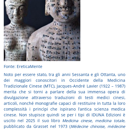
Fonte: EreticaMente
Noto per essere stato, tra gli anni Sessanta e gli Ottanta, uno
dei maggiori conoscitori in Occidente della Medicina
Tradizionale Cinese (MTC), Jacques-André Lavier
(1922 – 1987)
merita che si torni a parlare della sua immensa opera di
divulgazione attraverso traduzioni di testi medici cinesi,
articoli, nonché monografie capaci di restituire in tutta la loro
complessità i princìpi che ispirano l’antica scienza medica
cinese. Non stupisce quindi se per i tipi di IDUNA Edizioni è
uscito nel 2025 il suo libro
Medicina cinese, medicina totale
,
pubblicato da Grasset nel 1973 (
Médecine chinoise, médecine