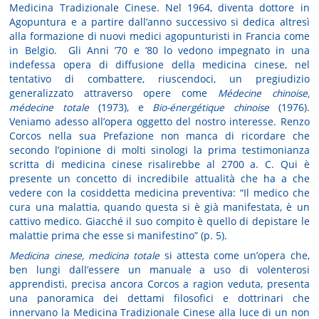
Medicina Tradizionale Cinese. Nel 1964, diventa dottore in
Agopuntura e a partire dall’anno successivo si dedica altresì
alla formazione di nuovi medici agopunturisti in Francia come
in Belgio. Gli Anni ’70 e ’80 lo vedono impegnato in una
indefessa opera di diffusione della medicina cinese, nel
tentativo di combattere, riuscendoci, un pregiudizio
generalizzato attraverso opere come
Médecine chinoise,
médecine totale
(1973), e
Bio-énergétique chinoise
(1976).
Veniamo adesso all’opera oggetto del nostro interesse. Renzo
Corcos nella sua Prefazione non manca di ricordare che
secondo l’opinione di molti sinologi la prima testimonianza
scritta di medicina cinese risalirebbe al 2700 a. C. Qui è
presente un concetto di incredibile attualità che ha a che
vedere con la cosiddetta medicina preventiva: “Il medico che
cura una malattia, quando questa si è già manifestata, è un
cattivo medico. Giacché il suo compito è quello di depistare le
malattie prima che esse si manifestino” (p. 5).
Medicina cinese, medicina totale
si attesta come un’opera che,
ben lungi dall’essere un manuale a uso di volenterosi
apprendisti, precisa ancora Corcos a ragion veduta, presenta
una panoramica dei dettami filosofici e dottrinari che
innervano la Medicina Tradizionale Cinese alla luce di un non