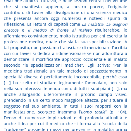
relazione all’altro. Tuttavia, è nelle sezioni centrali del volume
che si manifesta appieno, a nostro parere, l’originale
contributo di Lavier alla divulgazione di una scienza medica
che presenta ancora oggi numerosi e notevoli spunti di
riflessione. La lettura di capitoli come
La malattia
,
La diagnosi
precoce
e
Il medico di fronte al malato
risulterebbe, lo
affermiamo convintamente, molto istruttiva per chi esercita la
professione medica, quale che sia la sua specializzazione. A
tal proposito, non possiamo tralasciare di menzionare l’acribia
con cui Lavier si dedica a ridimensionare se non addirittura a
demonizzare il mortificante approccio occidentale al malato
secondo “le specializzazioni mediche”. Egli scrive: “Per la
medicina tradizionale un tale metodo di spezzettamento in
specialità diverse è perfettamente inconcepibile, perché essa
[…] ha scelto di studiare logicamente l’ammalato, non solo
nella sua interezza, tenendo conto di tutti i suoi piani […], ma
anche allargando ulteriormente il proprio campo visivo,
prendendo in un certo modo maggiore altezza, per situare il
soggetto nel suo ambiente, in tutti i suoi rapporti con la
manifestazione, scorgere insomma l’
uomo totale
” (p. 104).
Denso di numerose implicazioni e di profonda attualità è
anche l’idea per cui il medico che si forma alla “scuola della
Tradizione” possiede i mezzi per prevenire la malattia prima