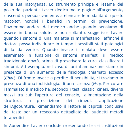
della sua insorgenza. Lo strumento principe è l’esame del
polso del paziente. Lavier dedica molte pagine all’argomento,
riuscendo, persuasivamente, a elencare le modalità di questo
“ascolto”, nonché i benefici in termini di prevenzione.
Dovremmo andare dal medico anche quando pensiamo di
essere in buona salute, e non soltanto, suggerisce Lavier,
quando i sintomi di una malattia si manifestano, affinché il
dottore possa individuare in tempo i possibili stati patologici
di là da venire. Quando invece il malato deve essere
esaminato in funzione di sintomi manifesti, il medico
tradizionale dovrà, prima di prescrivere la cura, classificare i
sintomi. Ad esempio, nel caso di un’infiammazione siamo in
presenza di un aumento della fisiologia, chiamato eccesso
(
Cheu
). Di fronte invece a perdite di sensibilità, ci troviamo in
presenza di una ipofisiologia, di una carenza (
Hsu
). Per curare
l’ammalato il medico ha, secondo i testi classici cinesi, diversi
mezzi tra cui: l’apertura del conscio, l’alimentazione della
struttura, la prescrizione dei rimedi, l’applicazione
dell’Agopuntura. Rimandiamo il lettore ai capitoli conclusivi
del testo per un resoconto dettagliato dei suddetti metodi
terapeutici.
In Appendice Lavier conclude presentando le sei costituzioni