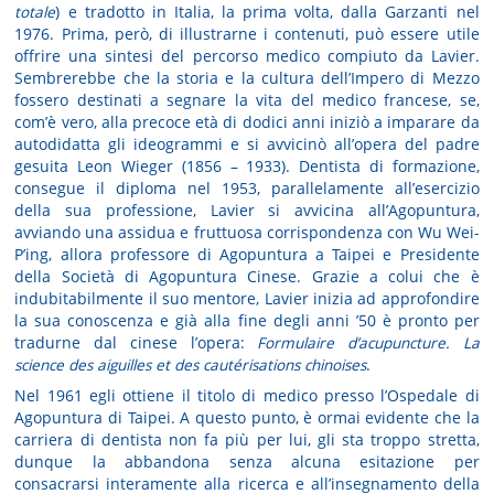
totale
) e tradotto in Italia, la prima volta, dalla Garzanti nel
1976. Prima, però, di illustrarne i contenuti, può essere utile
offrire una sintesi del percorso medico compiuto da Lavier.
Sembrerebbe che la storia e la cultura dell’Impero di Mezzo
fossero destinati a segnare la vita del medico francese, se,
com’è vero, alla precoce età di dodici anni iniziò a imparare da
autodidatta gli ideogrammi e si avvicinò all’opera del padre
gesuita Leon Wieger (1856 – 1933). Dentista di formazione,
consegue il diploma nel 1953, parallelamente all’esercizio
della sua professione, Lavier si avvicina all’Agopuntura,
avviando una assidua e fruttuosa corrispondenza con Wu Wei-
P’ing, allora professore di Agopuntura a Taipei e Presidente
della Società di Agopuntura Cinese. Grazie a colui che è
indubitabilmente il suo mentore, Lavier inizia ad approfondire
la sua conoscenza e già alla fine degli anni ’50 è pronto per
tradurne dal cinese l’opera:
Formulaire d’acupuncture. La
science des aiguilles et des cautérisations chinoises
.
Nel 1961 egli ottiene il titolo di medico presso l’Ospedale di
Agopuntura di Taipei. A questo punto, è ormai evidente che la
carriera di dentista non fa più per lui, gli sta troppo stretta,
dunque la abbandona senza alcuna esitazione per
consacrarsi interamente alla ricerca e all’insegnamento della