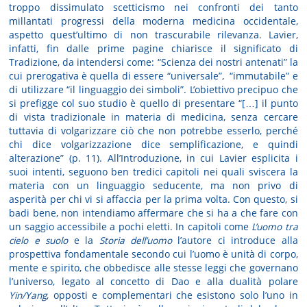
troppo dissimulato scetticismo nei confronti dei tanto
millantati progressi della moderna medicina occidentale,
aspetto quest’ultimo di non trascurabile rilevanza. Lavier,
infatti, fin dalle prime pagine chiarisce il significato di
Tradizione, da intendersi come: “Scienza dei nostri antenati” la
cui prerogativa è quella di essere “universale”, “immutabile” e
di utilizzare “il linguaggio dei simboli”. L’obiettivo precipuo che
si prefigge col suo studio è quello di presentare “[…] il punto
di vista tradizionale in materia di medicina, senza cercare
tuttavia di volgarizzare ciò che non potrebbe esserlo, perché
chi dice volgarizzazione dice semplificazione, e quindi
alterazione” (p. 11). All’Introduzione, in cui Lavier esplicita i
suoi intenti, seguono ben tredici capitoli nei quali sviscera la
materia con un linguaggio seducente, ma non privo di
asperità per chi vi si affaccia per la prima volta. Con questo, si
badi bene, non intendiamo affermare che si ha a che fare con
un saggio accessibile a pochi eletti. In capitoli come
L’uomo tra
cielo e suolo
e la
Storia dell’uomo
l’autore ci introduce alla
prospettiva fondamentale secondo cui l’uomo è unità di corpo,
mente e spirito, che obbedisce alle stesse leggi che governano
l’universo, legato al concetto di Dao e alla dualità polare
Yin/Yang
, opposti e complementari che esistono solo l’uno in