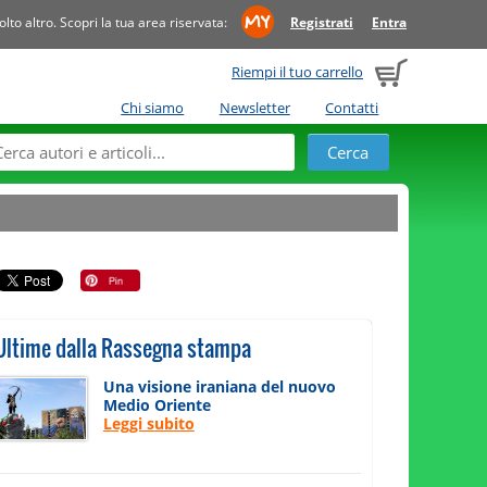
to altro. Scopri la tua area riservata:
Registrati
Entra
Riempi il tuo carrello
Chi siamo
Newsletter
Contatti
Ultime dalla Rassegna stampa
Una visione iraniana del nuovo
Medio Oriente
Leggi subito