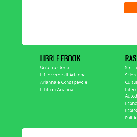
LIBRI E EBOOK
RAS
Un'altra storia
Stori
Il filo verde di Arianna
Scien
Arianna e Consapevole
Cultur
Il Filo di Arianna
Intern
Autod
Econo
Ecolo
Polit