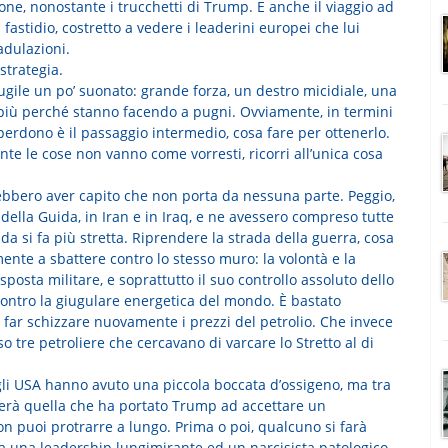
one, nonostante i trucchetti di Trump. E anche il viaggio ad
 fastidio, costretto a vedere i leaderini europei che lui
adulazioni.
strategia.
ugile un po’ suonato: grande forza, un destro micidiale, una
più perché stanno facendo a pugni. Ovviamente, in termini
 perdono è il passaggio intermedio, cosa fare per ottenerlo.
e le cose non vanno come vorresti, ricorri all’unica cosa
rebbero aver capito che non porta da nessuna parte. Peggio,
della Guida, in Iran e in Iraq, e ne avessero compreso tutte
da si fa più stretta. Riprendere la strada della guerra, cosa
nte a sbattere contro lo stesso muro: la volontà e la
isposta militare, e soprattutto il suo controllo assoluto dello
ntro la giugulare energetica del mondo. È bastato
r far schizzare nuovamente i prezzi del petrolio. Che invece
 tre petroliere che cercavano di varcare lo Stretto al di
egli USA hanno avuto una piccola boccata d’ossigeno, ma tra
nerà quella che ha portato Trump ad accettare un
puoi protrarre a lungo. Prima o poi, qualcuno si farà
tra una leadership lungimirante ed un narcisista patologico.