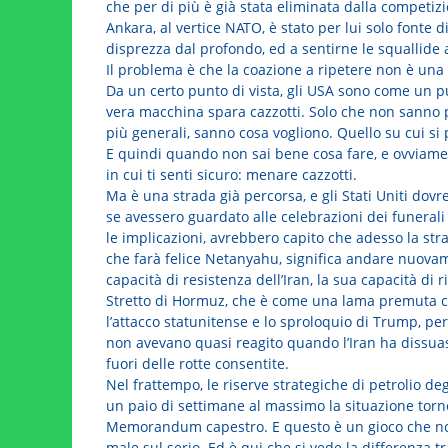
che per di più è già stata eliminata dalla competizi
Ankara, al vertice NATO, è stato per lui solo fonte di
disprezza dal profondo, ed a sentirne le squallide 
Il problema è che la coazione a ripetere non è una 
Da un certo punto di vista, gli USA sono come un p
vera macchina spara cazzotti. Solo che non sanno 
più generali, sanno cosa vogliono. Quello su cui si
E quindi quando non sai bene cosa fare, e ovviament
in cui ti senti sicuro: menare cazzotti.
Ma è una strada già percorsa, e gli Stati Uniti dov
se avessero guardato alle celebrazioni dei funerali 
le implicazioni, avrebbero capito che adesso la stra
che farà felice Netanyahu, significa andare nuovame
capacità di resistenza dell’Iran, la sua capacità di r
Stretto di Hormuz, che è come una lama premuta co
l’attacco statunitense e lo sproloquio di Trump, pe
non avevano quasi reagito quando l’Iran ha dissuaso
fuori delle rotte consentite.
Nel frattempo, le riserve strategiche di petrolio d
un paio di settimane al massimo la situazione tor
Memorandum capestro. E questo è un gioco che non 
male sul serio. Ed è qui che si vede la differenza 