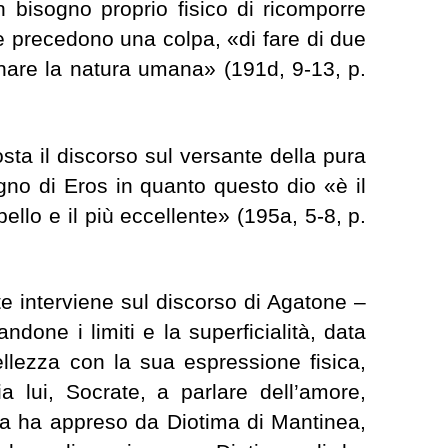
 bisogno proprio fisico di ricomporre
 che precedono una colpa, «di fare di due
anare la natura umana» (191d, 9-13, p.
sta il discorso sul versante della pura
gno di Eros in quanto questo dio «è il
ù bello e il più eccellente» (195a, 5-8, p.
te interviene sul discorso di Agatone –
ndone i limiti e la superficialità, data
bellezza con la sua espressione fisica,
 lui, Socrate, a parlare dell’amore,
ma ha appreso da Diotima di Mantinea,