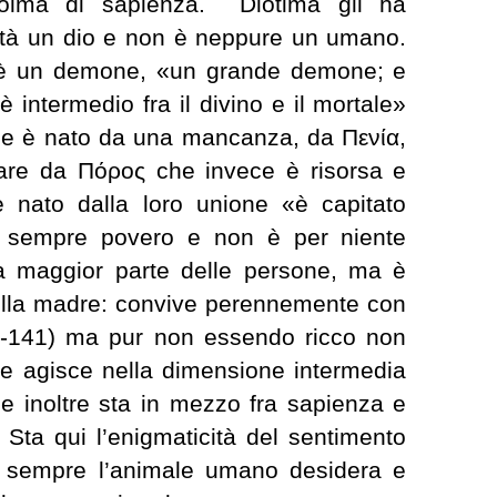
colma di sapienza. Diotima gli ha
ltà un dio e non è neppure un umano.
, è un demone, «un grande demone; e
è intermedio fra il divino e il mortale»
ne è nato da una mancanza, da Πενία,
idare da Πόρος che invece è risorsa e
 nato dalla loro unione «è capitato
 è sempre povero e non è per niente
la maggior parte delle persone, ma è
ella madre: convive perennemente con
39-141) ma pur non essendo ricco non
 e agisce nella dimensione intermedia
e inoltre sta in mezzo fra sapienza e
 Sta qui l’enigmaticità del sentimento
 sempre l’animale umano desidera e