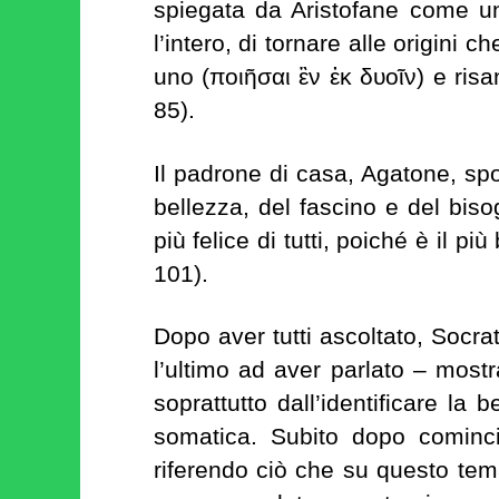
spiegata da Aristofane come un
l’intero, di tornare alle origini
uno (ποιῆσαι ἓν ἐκ δυοῖν) e ris
85).
Il padrone di casa, Agatone, spo
bellezza, del fascino e del biso
più felice di tutti, poiché è il pi
101).
Dopo aver tutti ascoltato, Socra
l’ultimo ad aver parlato – mostra
soprattutto dall’identificare la 
somatica. Subito dopo comincia
riferendo ciò che su questo te