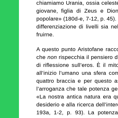
chiamiamo Urania, ossia celest
giovane, figlia di Zeus e Di
popolare» (180d-e, 7-12, p. 45).
differenziazione di livelli sia n
fruirne.
A questo punto Aristofane racco
che
non
rispecchia il pensiero 
di riflessione sull’eros. È il mi
all’inizio l’umano una sfera c
quattro braccia e per questo as
l’arroganza che tale potenza ge
«La nostra antica natura era qu
desiderio e alla ricerca dell’int
193a, 1-2, p. 93). La poten