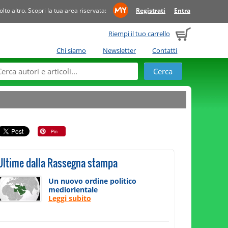
to altro. Scopri la tua area riservata:
Registrati
Entra
Riempi il tuo carrello
Chi siamo
Newsletter
Contatti
Ultime dalla Rassegna stampa
Un nuovo ordine politico
mediorientale
Leggi subito