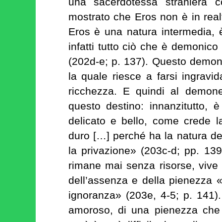
una sacerdotessa straniera 
mostrato che Eros non è in rea
Eros è una natura intermedia
infatti tutto ciò che è demonico 
(202d-e; p. 137). Questo demo
la quale riesce a farsi ingrav
ricchezza. E quindi al demone
questo destino: innanzitutto,
delicato e bello, come crede 
duro […] perché ha la natura d
la privazione» (203c-d; pp. 1
rimane mai senza risorse, vive
dell’assenza e della pienezza «
ignoranza» (203e, 4-5; p. 141).
amoroso, di una pienezza che