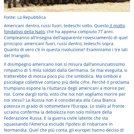
Fonte: La Repubblica
Americani dentro, russi fuori, tedeschi sotto. Questo
il motto
fondativo della Nato
, che ha appena compiuto 77 anni.
Compleanno all’insegna dell’apparente rovesciamento di quel
principio: americani fuori, russi dentro, tedeschi sopra.
Quanto di vero c’è in questa rivoluzione? Esaminiamo i tre lati
del triangolo.
Il disimpegno americano non si misura dall’annunciatissimo
rimpatrio di 5 mila soldati dalla Germania. Se mai eseguita, si
tratterebbe di mossa poco più che simbolica. Ma simboli e
psicologie collettive contano più delle cifre. Perché il proclama
trumpiano espone la riluttanza degli americani a morire per
noi. Come dargli torto, visto che noi non vogliamo morire per
noi stessi? La Russia non è considerata alla Casa Bianca
potenza in grado di sottomettere l’Europa. Lo stallo al fronte
ucraino conferma la debolezza non solo militare della
Federazione Russa. E la guerra civile latente che sta
squassando l’America esclude l’ipotesi di risbarcare in
Normandia. Quel che più conta, gli europei hanno deciso di