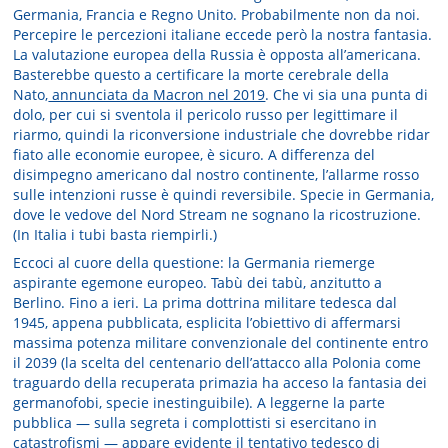
Germania, Francia e Regno Unito. Probabilmente non da noi.
Percepire le percezioni italiane eccede però la nostra fantasia.
La valutazione europea della Russia è opposta all’americana.
Basterebbe questo a certificare la morte cerebrale della
Nato,
annunciata da Macron nel 2019
. Che vi sia una punta di
dolo, per cui si sventola il pericolo russo per legittimare il
riarmo, quindi la riconversione industriale che dovrebbe ridar
fiato alle economie europee, è sicuro. A differenza del
disimpegno americano dal nostro continente, l’allarme rosso
sulle intenzioni russe è quindi reversibile. Specie in Germania,
dove le vedove del Nord Stream ne sognano la ricostruzione.
(In Italia i tubi basta riempirli.)
Eccoci al cuore della questione: la Germania riemerge
aspirante egemone europeo. Tabù dei tabù, anzitutto a
Berlino. Fino a ieri. La prima dottrina militare tedesca dal
1945, appena pubblicata, esplicita l’obiettivo di affermarsi
massima potenza militare convenzionale del continente entro
il 2039 (la scelta del centenario dell’attacco alla Polonia come
traguardo della recuperata primazia ha acceso la fantasia dei
germanofobi, specie inestinguibile). A leggerne la parte
pubblica — sulla segreta i complottisti si esercitano in
catastrofismi — appare evidente il tentativo tedesco di