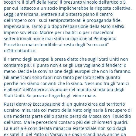
scoprire il bluff della Nato: il presunto vincolo dell’articolo 5,
per cui l’attacco a un socio implicherebbe la risposta collettiva.
Leggi: americana. Mettere sullo stesso piano il centro
dell’impero con i suoi semiprotettorati è propaganda fide.
Impensabile. Tanto più dopo l’espansione della Nato nell’ex
impero sovietico. Morire per i baltici o per i macedoni
settentrionali non è mai stata un’opzione al Pentagono.
Precetto ormai estendibile al resto degli “scrocconi”
d’Oltreatlantico.
Il riarmo degli europei è presa d’atto che sugli Stati Uniti non
contiamo più. Il punto non è se gli Usa vogliano difenderci o
meno. Decide la convinzione degli europei che non lo faranno.
Gli americani sono fuori non tanto per loro scelta quanto
perché noi siamo convinti che lo siano. Nessuno fra gli “amici
e alleati” dell’America, ovunque nel mondo, si fida più degli
Stati Uniti. Se prova a fingerlo, gli viene male.
Russi dentro? L’occupazione di un quinto circa del territorio
ucraino, misurata col metro della Nato originaria è recupero di
una modesta parte dello spazio perso da Mosca con il suicidio
dell’Urss. Ma le percezioni contano più dei chilometri quadri.
La Russia è considerata minaccia esistenziale non solo dagli
ex satelliti del Patto di Varsavia e dagli scandinavi, anche da