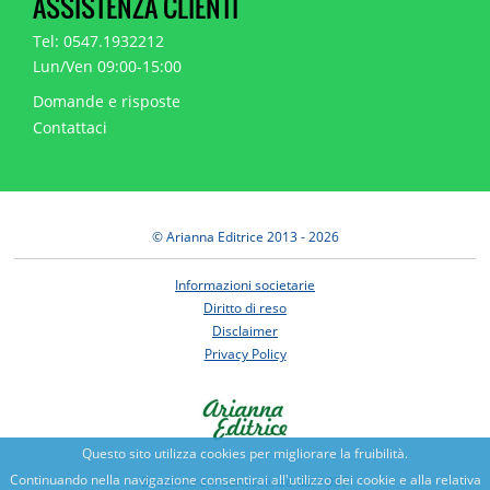
ASSISTENZA CLIENTI
Tel: 0547.1932212
Lun/Ven 09:00-15:00
Domande e risposte
Contattaci
© Arianna Editrice 2013 - 2026
Informazioni societarie
Diritto di reso
Disclaimer
Privacy Policy
Questo sito utilizza cookies per migliorare la fruibilità.
Continuando nella navigazione consentirai all'utilizzo dei cookie e alla relativa
Benessere e conoscenza dal 1987