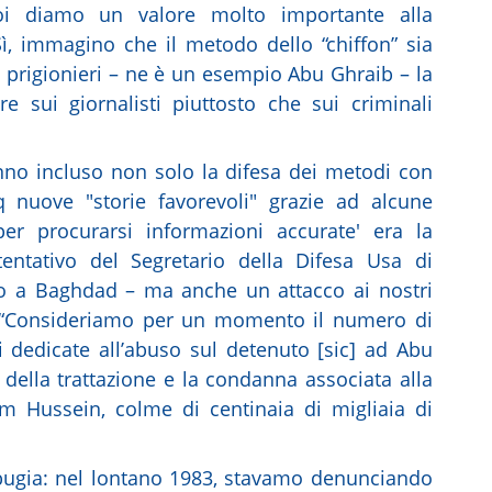
i diamo un valore molto importante alla
ì, immagino che il metodo dello “chiffon” sia
i prigionieri – ne è un esempio Abu Ghraib – la
e sui giornalisti piuttosto che sui criminali
nno incluso non solo la difesa dei metodi con
 nuove "storie favorevoli" grazie ad alcune
per procurarsi informazioni accurate' era la
tentativo del Segretario della Difesa Usa di
no a Baghdad – ma anche un attacco ai nostri
b. “Consideriamo per un momento il numero di
vi dedicate all’abuso sul detenuto [sic] ad Abu
della trattazione e la condanna associata alla
m Hussein, colme di centinaia di migliaia di
 bugia: nel lontano 1983, stavamo denunciando