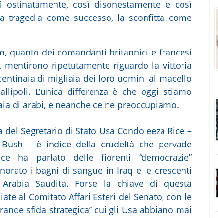
ì ostinatamente, così disonestamente e così
la tragedia come successo, la sconfitta come
m, quanto dei comandanti britannici e francesi
 mentirono ripetutamente riguardo la vittoria
entinaia di migliaia dei loro uomini al macello
llipoli. L’unica differenza è che oggi stiamo
aia di arabi, e neanche ce ne preoccupiamo.
fa del Segretario di Stato Usa Condoleeza Rice –
 Bush – è indice della crudeltà che pervade
ce ha parlato delle fiorenti “democrazie”
orato i bagni di sangue in Iraq e le crescenti
e Arabia Saudita. Forse la chiave di questa
ciate al Comitato Affari Esteri del Senato, con le
 grande sfida strategica” cui gli Usa abbiano mai