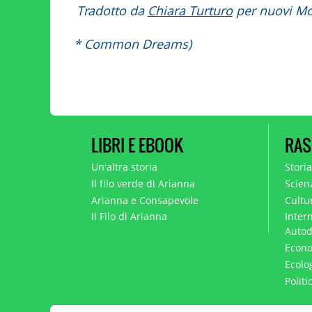
Tradotto da
Chiara Turturo
per nuovi M
* Common Dreams)
LIBRI E EBOOK
RAS
Un'altra storia
Stori
Il filo verde di Arianna
Scien
Arianna e Consapevole
Cultur
Il Filo di Arianna
Intern
Autod
Econo
Ecolo
Polit