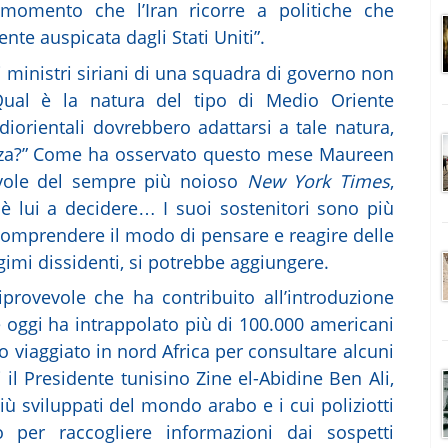
 momento che l’Iran ricorre a politiche che
nte auspicata dagli Stati Uniti”.
 ministri siriani di una squadra di governo non
Qual è la natura del tipo di Medio Oriente
ediorientali dovrebbero adattarsi a tale natura,
tanza?” Come ha osservato questo mese Maureen
evole del sempre più noioso
New York Times
,
 è lui a decidere… I suoi sostenitori sono più
 comprendere il modo di pensare e reagire delle
egimi dissidenti, si potrebbe aggiungere.
rovevole che ha contribuito all’introduzione
che oggi ha intrappolato più di 100.000 americani
o viaggiato in nord Africa per consultare alcuni
ti il Presidente tunisino Zine el-Abidine Ben Ali,
iù sviluppati del mondo arabo e i cui poliziotti
per raccogliere informazioni dai sospetti