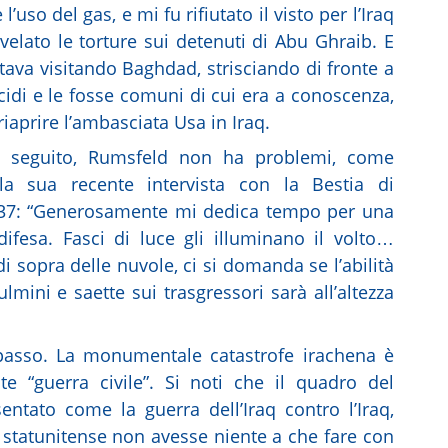
l’uso del gas, e mi fu rifiutato il visto per l’Iraq
velato le torture sui detenuti di Abu Ghraib. E
ava visitando Baghdad, strisciando di fronte a
di e le fosse comuni di cui era a conoscenza,
riaprire l’ambasciata Usa in Iraq.
al seguito, Rumsfeld non ha problemi, come
a sua recente intervista con la Bestia di
 737: “Generosamente mi dedica tempo per una
difesa. Fasci di luce gli illuminano il volto…
di sopra delle nuvole, ci si domanda se l’abilità
mini e saette sui trasgressori sarà all’altezza
 passo. La monumentale catastrofe irachena è
nte “guerra civile”. Si noti che il quadro del
ntato come la guerra dell’Iraq contro l’Iraq,
 statunitense non avesse niente a che fare con