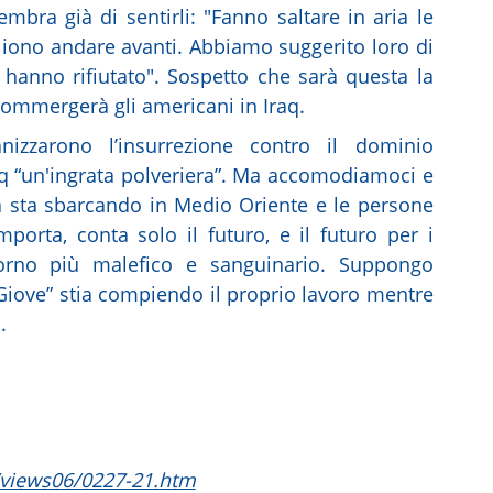
mbra già di sentirli: "Fanno saltare in aria le
gliono andare avanti. Abbiamo suggerito loro di
 hanno rifiutato". Sospetto che sarà questa la
ommergerà gli americani in Iraq.
izzarono l’insurrezione contro il dominio
raq “un'ingrata polveriera”. Ma accomodiamoci e
a sta sbarcando in Medio Oriente e le persone
porta, conta solo il futuro, e il futuro per i
iorno più malefico e sanguinario. Suppongo
“Giove” stia compiendo il proprio lavoro mentre
.
views06/0227-21.htm