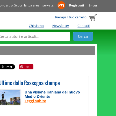
to altro. Scopri la tua area riservata:
Registrati
Entra
Riempi il tuo carrello
Chi siamo
Newsletter
Contatti
Ultime dalla Rassegna stampa
Una visione iraniana del nuovo
Medio Oriente
Leggi subito