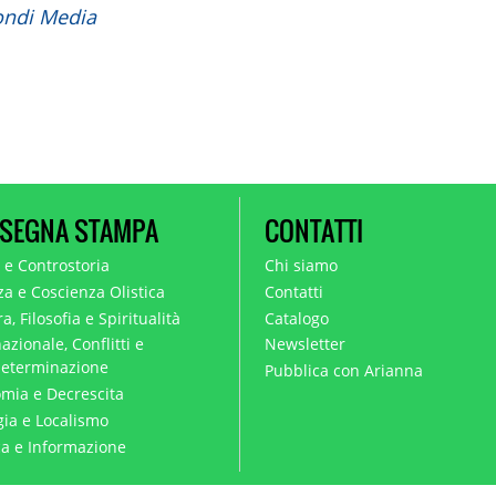
ondi Media
SEGNA STAMPA
CONTATTI
a e Controstoria
Chi siamo
za e Coscienza Olistica
Contatti
a, Filosofia e Spiritualità
Catalogo
azionale, Conflitti e
Newsletter
eterminazione
Pubblica con Arianna
mia e Decrescita
gia e Localismo
ica e Informazione