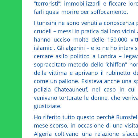
“terroristi”: immobilizzarli e ficcare l
farli quasi morire per soffocamento.
I tunisini ne sono venuti a conoscenza
crudeli – messi in pratica dai loro vicini
hanno ucciso molte delle 150.000 vit
islamici. Gli algerini – e io ne ho intervi
cercare asilo politico a Londra – lega
sopraccitato metodo dello “chiffon” no
della vittima e aprivano il rubinetto d
come un pallone. Esisteva anche una sp
polizia Chateauneuf, nel caso in cu
venivano torturate le donne, che veniv
giustiziate.
Ho riferito tutto questo perché Rumsfeld 
mese scorso, in occasione di una visita 
Algeria coltivano una relazione sfacc