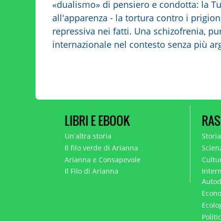
«dualismo» di pensiero e condotta: la Tu
all'apparenza - la tortura contro i prigio
repressiva nei fatti. Una schizofrenia, pu
internazionale nel contesto senza più a
LIBRI E EBOOK
RAS
Un'altra storia
Stori
Il filo verde di Arianna
Scien
Arianna e Consapevole
Cultur
Il Filo di Arianna
Intern
Autod
Econo
Ecolo
Polit