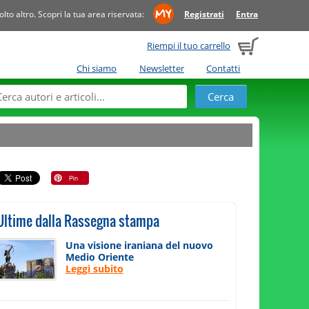
to altro. Scopri la tua area riservata:
Registrati
Entra
Riempi il tuo carrello
Chi siamo
Newsletter
Contatti
Ultime dalla Rassegna stampa
Una visione iraniana del nuovo
Medio Oriente
Leggi subito