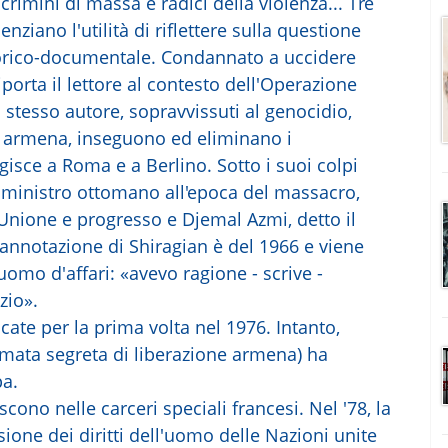
crimini di massa e radici della violenza... Tre
enziano l'utilità di riflettere sulla questione
torico-documentale. Condannato a uccidere
iporta il lettore al contesto dell'Operazione
o stesso autore, sopravvissuti al genocidio,
a armena, inseguono ed eliminano i
gisce a Roma e a Berlino. Sotto i suoi colpi
o ministro ottomano all'epoca del massacro,
Unione e progresso e Djemal Azmi, detto il
 annotazione di Shiragian è del 1966 e viene
 uomo d'affari: «avevo ragione - scrive -
izio».
te per la prima volta nel 1976. Intanto,
Armata segreta di liberazione armena) ha
pa.
scono nelle carceri speciali francesi. Nel '78, la
ione dei diritti dell'uomo delle Nazioni unite