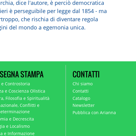
rchia, dice l'autore, è perciò democratica
nieri è perseguibile per legge dal 1854 - ma
rtroppo, che rischia di diventare regola
rgini del mondo a egemonia unica.
SEGNA STAMPA
CONTATTI
a e Controstoria
Chi siamo
za e Coscienza Olistica
Contatti
a, Filosofia e Spiritualità
Catalogo
azionale, Conflitti e
Newsletter
eterminazione
Pubblica con Arianna
mia e Decrescita
gia e Localismo
ica e Informazione