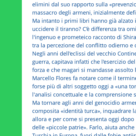
elimini dal suo rapporto sulla «prevenzi
massacro degli armeni, inizialmente defi
Ma intanto i primi libri hanno già alzato i
uccidere il tiranno? C'è differenza tra om
l'ingenuo e prometeico racconto di Shir
tra la percezione del conflitto odierno e
Negli anni dell'eclissi del vecchio Conti
guerra, capitava infatti che l'esercizio de
forza e che magari si mandasse assolto l
Marcello Flores fa notare come il termine 
forse più di altri soggetto oggi a «una to
l'analisi concettuale e la comprensione s
Ma tornare agli anni del genocidio armen
composita «identità turca», inquadrare l
allora e per come si presenta oggi dopo il
delle «piccole patrie». Farlo, aiuta anche
Turchia in Europa, fuori dalle fobie anti