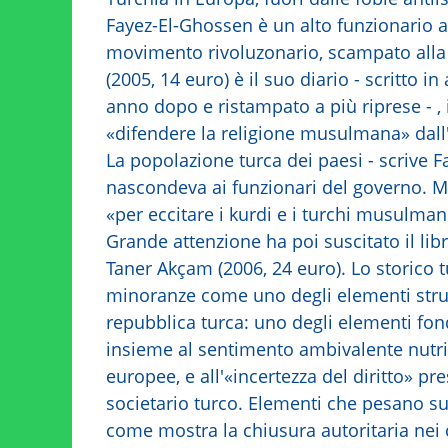
Fayez-El-Ghossen è un alto funzionario 
movimento rivoluzonario, scampato alla m
(2005, 14 euro) è il suo diario - scritto 
anno dopo e ristampato a più riprese - , 
«difendere la religione musulmana» dall'
La popolazione turca dei paesi - scrive F
nascondeva ai funzionari del governo. M
«per eccitare i kurdi e i turchi musulman
Grande attenzione ha poi suscitato il li
Taner Akçam (2006, 24 euro). Lo storico 
minoranze come uno degli elementi strut
repubblica turca: uno degli elementi fond
insieme al sentimento ambivalente nutrit
europee, e all'«incertezza del diritto» pr
societario turco. Elementi che pesano su
come mostra la chiusura autoritaria nei 