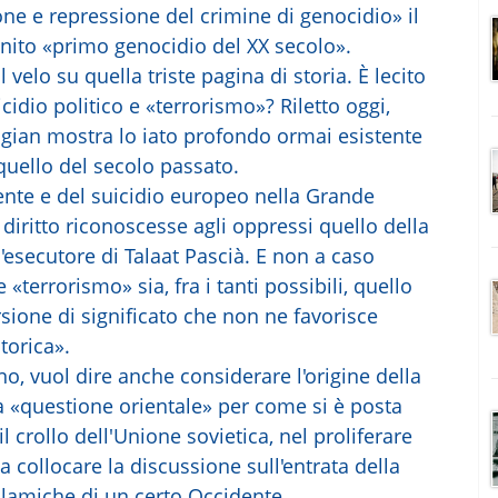
one e repressione del crimine di genocidio» il
nito «primo genocidio del XX secolo».
l velo su quella triste pagina di storia. È lecito
icidio politico e «terrorismo»? Riletto oggi,
agian mostra lo iato profondo ormai esistente
 quello del secolo passato.
nente e del suicidio europeo nella Grande
l diritto riconoscesse agli oppressi quello della
'esecutore di Talaat Pascià. E non a caso
«terrorismo» sia, fra i tanti possibili, quello
rsione di significato che non ne favorisce
torica».
o, vuol dire anche considerare l'origine della
a «questione orientale» per come si è posta
 crollo dell'Unione sovietica, nel proliferare
 a collocare la discussione sull'entrata della
islamiche di un certo Occidente.