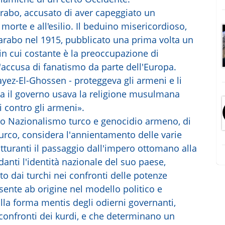
arabo, accusato di aver capeggiato un
orte e all'esilio. Il beduino misericordioso,
in arabo nel 1915, pubblicato una prima volta un
in cui costante è la preoccupazione di
accusa di fanatismo da parte dell'Europa.
ayez-El-Ghossen - proteggeva gli armeni e li
a il governo usava la religione musulmana
i contro gli armeni».
bro Nazionalismo turco e genocidio armeno, di
turco, considera l'annientamento delle varie
turanti il passaggio dall'impero ottomano alla
anti l'identità nazionale del suo paese,
o dai turchi nei confronti delle potenze
esente ab origine nel modello politico e
lla forma mentis degli odierni governanti,
confronti dei kurdi, e che determinano un