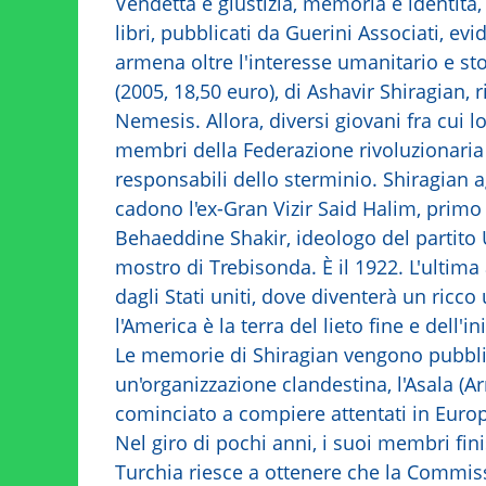
Vendetta e giustizia, memoria e identità, 
libri, pubblicati da Guerini Associati, evid
armena oltre l'interesse umanitario e s
(2005, 18,50 euro), di Ashavir Shiragian, r
Nemesis. Allora, diversi giovani fra cui l
membri della Federazione rivoluzionari
responsabili dello sterminio. Shiragian a
cadono l'ex-Gran Vizir Said Halim, prim
Behaeddine Shakir, ideologo del partito 
mostro di Trebisonda. È il 1922. L'ultima
dagli Stati uniti, dove diventerà un ricco
l'America è la terra del lieto fine e dell'in
Le memorie di Shiragian vengono pubblica
un'organizzazione clandestina, l'Asala (
cominciato a compiere attentati in Euro
Nel giro di pochi anni, i suoi membri fini
Turchia riesce a ottenere che la Commiss