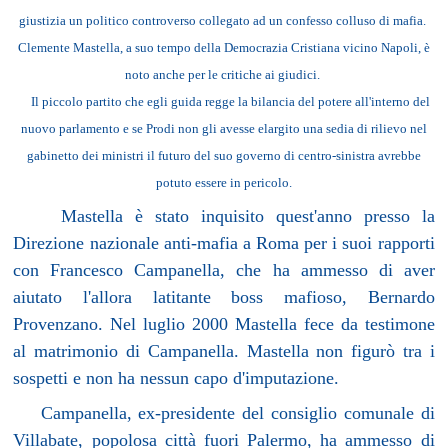
giustizia un politico controverso collegato ad un confesso colluso di mafia.
Clemente Mastella, a suo tempo della Democrazia Cristiana vicino Napoli, è
noto anche per le critiche ai giudici.
Il piccolo partito che egli guida regge la bilancia del potere all'interno del
nuovo parlamento e se Prodi non gli avesse elargito una sedia di rilievo nel
gabinetto dei ministri il futuro del suo governo di centro-sinistra avrebbe
potuto essere in pericolo.
Mastella è stato inquisito quest'anno presso
la
Direzione
nazionale anti-mafia a Roma per i suoi rapporti
con Francesco Campanella, che ha ammesso di aver
aiutato l'allora latitante boss mafioso, Bernardo
Provenzano. Nel luglio 2000 Mastella fece da testimone
al matrimonio di Campanella. Mastella non figurò tra i
sospetti e non ha nessun capo d'imputazione.
Campanella, ex-presidente del consiglio comunale di
Villabate, popolosa città fuori Palermo, ha ammesso di