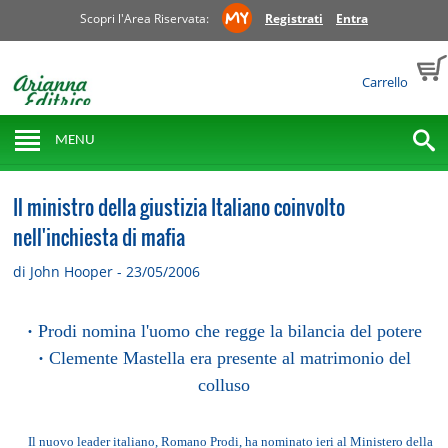
Scopri l'Area Riservata:
Registrati
Entra
Carrello
MENU
Il ministro della giustizia Italiano coinvolto
nell'inchiesta di mafia
di John Hooper - 23/05/2006
·
Prodi nomina l'uomo che regge la bilancia del potere
·
Clemente Mastella era presente al matrimonio del
colluso
Il nuovo leader italiano, Romano Prodi, ha nominato ieri al Ministero della