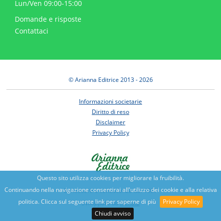
Lun/Ven 09:00-15:00
Domande e risposte
Contattaci
© Arianna Editrice 2013 - 2026
Informazioni societarie
Diritto di reso
Disclaimer
Privacy Policy
Questo sito utilizza cookies per migliorare la fruibilità.
Continuando nella navigazione consentirai all'utilizzo dei cookie e alla relativa
Benessere e conoscenza dal 1987
politica. Clicca sul seguente link per saperne di più
Privacy Policy
Sviluppato da
Nimaia
Chiudi avviso