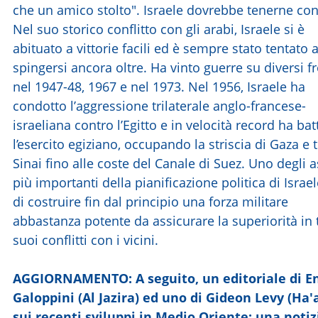
che un amico stolto". Israele dovrebbe tenerne con
Nel suo storico conflitto con gli arabi, Israele si è
abituato a vittorie facili ed è sempre stato tentato 
spingersi ancora oltre. Ha vinto guerre su diversi fr
nel 1947-48, 1967 e nel 1973. Nel 1956, Israele ha
condotto l’aggressione trilaterale anglo-francese-
israeliana contro l’Egitto e in velocità record ha bat
l’esercito egiziano, occupando la striscia di Gaza e t
Sinai fino alle coste del Canale di Suez. Uno degli a
più importanti della pianificazione politica di Israe
di costruire fin dal principio una forza militare
abbastanza potente da assicurare la superiorità in t
suoi conflitti con i vicini.
AGGIORNAMENTO: A seguito, un editoriale di E
Galoppini (Al Jazira) ed uno di Gideon Levy (Ha'
sui recenti sviluppi in Medio Oriente; una notiz