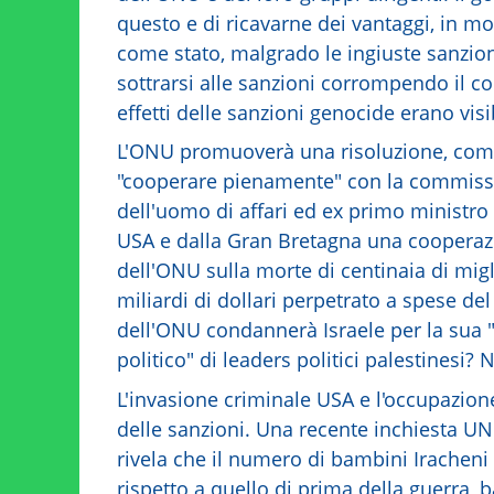
questo e di ricavarne dei vantaggi, in mo
come stato, malgrado le ingiuste sanzioni
sottrarsi alle sanzioni corrompendo il corr
effetti delle sanzioni genocide erano visi
L'ONU promuoverà una risoluzione, come 
"cooperare pienamente" con la commissi
dell'uomo di affari ed ex primo ministro
USA e dalla Gran Bretagna una cooperaz
dell'ONU sulla morte di centinaia di migli
miliardi di dollari perpetrato a spese del
dell'ONU condannerà Israele per la sua "
politico" di leaders politici palestinesi
L'invasione criminale USA e l'occupazion
delle sanzioni. Una recente inchiesta U
rivela che il numero di bambini Irachen
rispetto a quello di prima della guerra, 