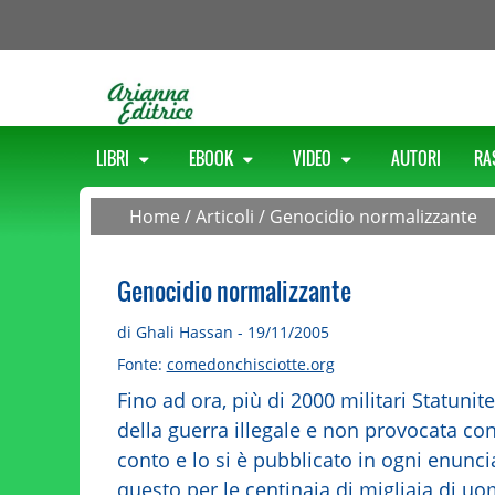
LIBRI
EBOOK
VIDEO
AUTORI
RA
Home
/
Articoli
/
Genocidio normalizzante
Genocidio normalizzante
di Ghali Hassan - 19/11/2005
Fonte:
comedonchisciotte.org
Fino ad ora, più di 2000 militari Statunit
della guerra illegale e non provocata con
conto e lo si è pubblicato in ogni enunci
questo per le centinaia di migliaia di u