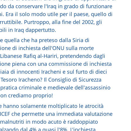
do da conservare l'Iraq in grado di funzionare
. Era il solo modo utile per il paese, quello di
uttibile. Purtroppo, alla fine del 2002, gli
bili in Iraq dappertutto.
quella che ha preteso dalla Siria di
one di inchiesta dell'ONU sulla morte
 Libanese Rafiq al-Hariri, pretendendo dagli
ione piena con una commissione di inchiesta
aia di innocenti Iracheni e sul furto di dieci
 Tesoro Iracheno? Il Consiglio di Sicurezza
pratica criminale e medievale dell'assassinio
? Non crediamo proprio!
e hanno solamente moltiplicato le atrocità
NICEF che permette una immediata valutazione
i malnutriti in modo acuto è raddoppiato
balzando dal 4% a quasi l'8%. L'inchiesta