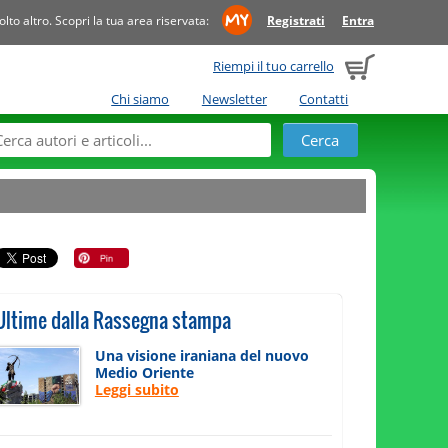
to altro. Scopri la tua area riservata:
Registrati
Entra
Riempi il tuo carrello
Chi siamo
Newsletter
Contatti
Ultime dalla Rassegna stampa
Una visione iraniana del nuovo
Medio Oriente
Leggi subito