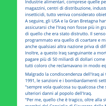
Industrie alimentari, comprese quelle per
magazzini, centri di distribuzione, industr
insetticidi, tutto veniva considerato obiet
A seguire, gli USA e la Gran Bretagna ha
assicurarsi che l'Iraq non fosse più in gr
di quello che era stato distrutto. Il se
programmato era quello di coartare e mi
anche qualsiasi altra nazione priva di dif
Inoltre, a questo Iraq sanguinante a mort
pagare più di 50 miliardi di dollari come 
tutti coloro che reclamavano in modo eq
Malgrado la condiscendenza dell'Iraq ai t
1991, le sanzioni e i bombardamenti settim
"sempre vola qualcosa su qualcosa che s
ulteriori danni al popolo dell'Iraq.
"Per me, quello che è tragico, oltre alla st
membri del Consiglio di Sicurezza delle