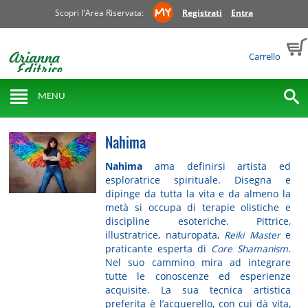
Scopri l'Area Riservata:
Registrati
Entra
Carrello
MENU
Nahima
Nahima
ama definirsi artista ed
esploratrice spirituale. Disegna e
dipinge da tutta la vita e da almeno la
metà si occupa di terapie olistiche e
discipline esoteriche. Pittrice,
illustratrice, naturopata,
Reiki Master
e
praticante esperta di
Core Shamanism
.
Nel suo cammino mira ad integrare
tutte le conoscenze ed esperienze
acquisite. La sua tecnica artistica
preferita è l’acquerello, con cui dà vita,