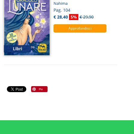
Nahima
Pag. 104
€ 28,40
5%
€ 29,90
Approfondisci
Libri