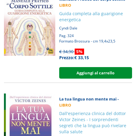
LIBRO
Guida completa alla guarigione
energetica
Cyndi Dale
Pag. 324
Formato Brossura - cm 19,4x23,5
€ 34,90
5%
Prezzo:€ 33,15
Aggiungi al carrello
La tua lingua non mente mai -
LIBRO
Dall'esperienza clinica del dottor
Victor Zeines - I sorprendenti
segreti che la lingua può rivelare
sulla salute