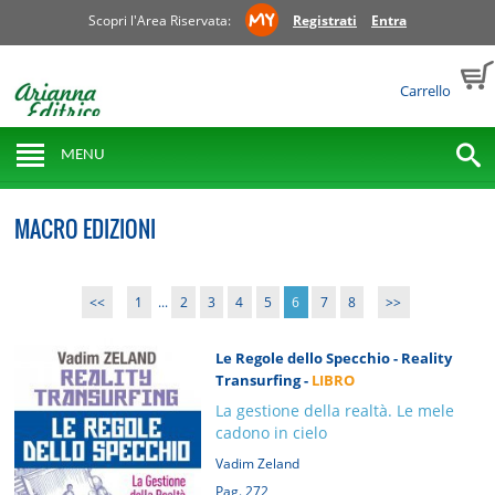
Scopri l'Area Riservata:
Registrati
Entra
Carrello
MENU
MACRO EDIZIONI
<<
1
...
2
3
4
5
6
7
8
>>
Le Regole dello Specchio - Reality
Transurfing -
LIBRO
La gestione della realtà. Le mele
cadono in cielo
Vadim Zeland
Pag. 272