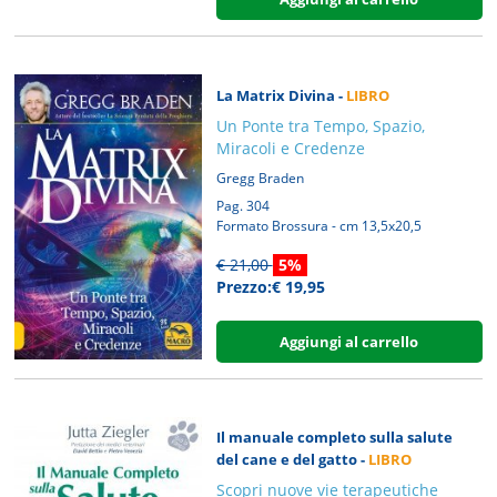
La Matrix Divina -
LIBRO
Un Ponte tra Tempo, Spazio,
Miracoli e Credenze
Gregg Braden
Pag. 304
Formato Brossura - cm 13,5x20,5
€ 21,00
5%
Prezzo:€ 19,95
Aggiungi al carrello
Il manuale completo sulla salute
del cane e del gatto -
LIBRO
Scopri nuove vie terapeutiche