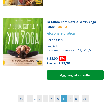
La Guida Completa allo Yin Yoga
(2023) -
LIBRO
Filosofia e pratica
Bernie Clark
Pag. 400
Formato Brossura - cm 19,4x23,5
€ 33,90
5%
Prezzo:€ 32,20
Aggiungi al carrello
<<
1
...
2
3
4
5
6
7
8
>>