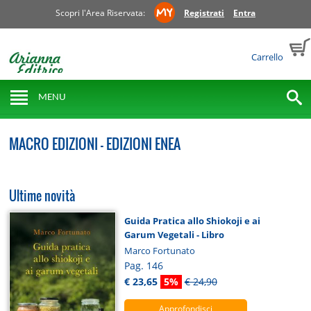
Scopri l'Area Riservata:
Registrati
Entra
Carrello
MENU
MACRO EDIZIONI - EDIZIONI ENEA
Ultime novità
Guida Pratica allo Shiokoji e ai
Garum Vegetali - Libro
Marco Fortunato
Pag. 146
€ 23,65
5%
€ 24,90
Approfondisci