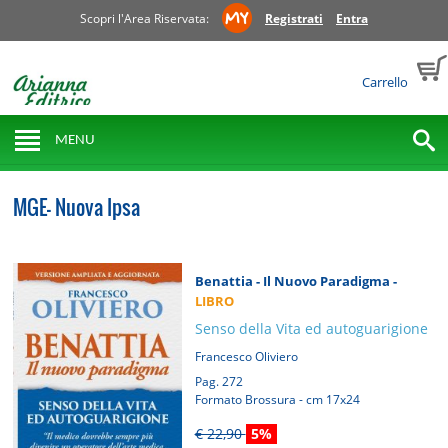
Scopri l'Area Riservata:
Registrati
Entra
Carrello
MENU
MGE- Nuova Ipsa
Benattia - Il Nuovo Paradigma -
LIBRO
Senso della Vita ed autoguarigione
Francesco Oliviero
Pag. 272
Formato Brossura - cm 17x24
€ 22,90
5%