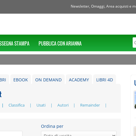
Newsletter, Omaggi, Area acquisti e mol
SSEGNA STAMPA
PUBBLICA CON ARIANNA
IBRI
EBOOK
ON DEMAND
ACADEMY
LIBRI 4D
t
Classifica
Usati
Autori
Remainder
Ordina per