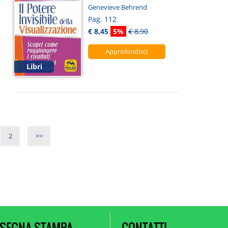
Genevieve Behrend
Pag. 112
€ 8,45
5%
€ 8,90
Approfondisci
Libri
2
>>
SEGNA STAMPA
CONTATTI