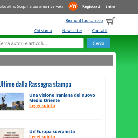
to altro. Scopri la tua area riservata:
Registrati
Entra
Riempi il tuo carrello
Chi siamo
Newsletter
Contatti
Ultime dalla Rassegna stampa
Una visione iraniana del nuovo
Medio Oriente
Leggi subito
Un’Europa sovranista
Leggi subito