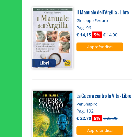
Il Manuale dell'Argilla - Libro
Giuseppe Ferraro
Pag. 96
€ 14,15
5%
€ 14,90
Approfondisci
Libri
La Guerra contro la Vita - Libro
Per Shapiro
Pag. 192
€ 22,70
5%
€ 23,90
Approfondisci