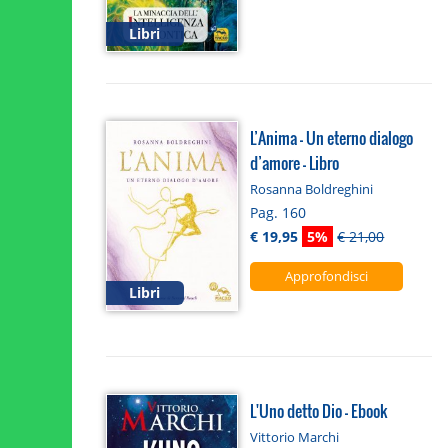
Libri
L’Anima – Un eterno dialogo
d’amore - Libro
Rosanna Boldreghini
Pag. 160
€ 19,95
5%
€ 21,00
Approfondisci
Libri
L'Uno detto Dio - Ebook
Vittorio Marchi