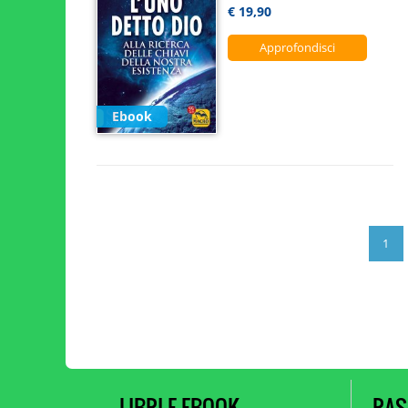
€ 19,90
Approfondisci
Ebook
1
LIBRI E EBOOK
RAS