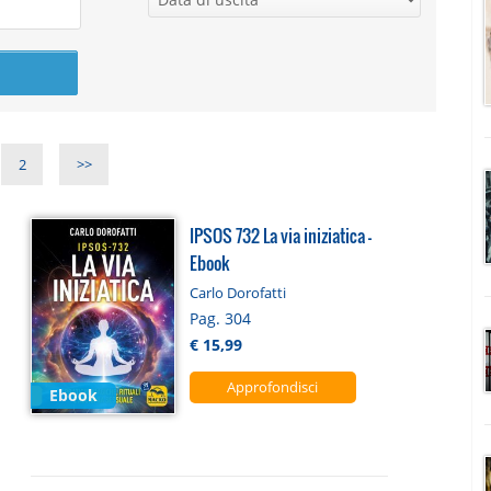
2
>>
IPSOS 732 La via iniziatica -
Ebook
Carlo Dorofatti
Pag. 304
€ 15,99
Approfondisci
Ebook