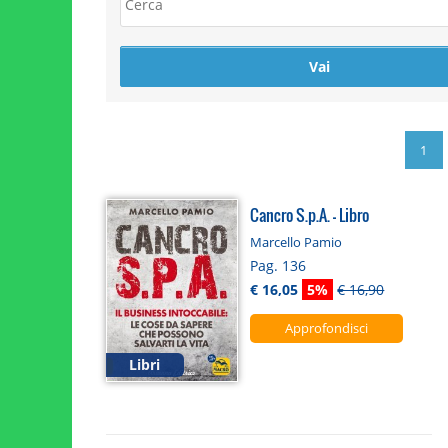
1
Cancro S.p.A. - Libro
Marcello Pamio
Pag. 136
€ 16,05
5%
€ 16,90
Approfondisci
Libri