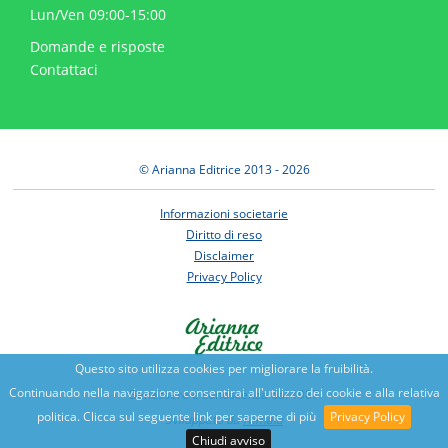
Lun/Ven 09:00-15:00
Domande e risposte
Contattaci
© Arianna Editrice 2013 - 2026
Informazioni societarie
Diritto di reso
Disclaimer
Privacy Policy
Questo sito utilizza cookies per migliorare la fruibilità.
Continuando nella navigazione consentirai all'utilizzo dei cookie e alla relativa
Benessere e conoscenza dal 1987
politica. Clicca sul seguente link per saperne di più
Privacy Policy
Sviluppato da
Nimaia
Chiudi avviso