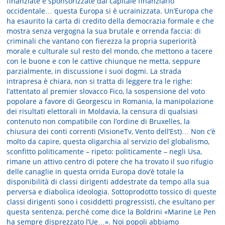
finanziate e sponsorizzate dal capitale finanziario
occidentale… questa Europa si è ucrainizzata. Un’Europa che
ha esaurito la carta di credito della democrazia formale e che
mostra senza vergogna la sua brutale e orrenda faccia: di
criminali che vantano con fierezza la propria superiorità
morale e culturale sul resto del mondo, che mettono a tacere
con le buone e con le cattive chiunque ne metta, seppure
parzialmente, in discussione i suoi dogmi. La strada
intrapresa è chiara, non si tratta di leggere tra le righe:
l’attentato al premier slovacco Fico, la sospensione del voto
popolare a favore di Georgescu in Romania, la manipolazione
dei risultati elettorali in Moldavia, la censura di qualsiasi
contenuto non compatibile con l’ordine di Bruxelles, la
chiusura dei conti correnti (VisioneTv, Vento dell’Est)… Non c’è
molto da capire, questa oligarchia al servizio del globalismo,
sconfitto politicamente – ripeto: politicamente – negli Usa,
rimane un attivo centro di potere che ha trovato il suo rifugio
delle canaglie in questa orrida Europa dov’è totale la
disponibilità di classi dirigenti addestrate da tempo alla sua
perversa e diabolica ideologia. Sottoprodotto tossico di queste
classi dirigenti sono i cosiddetti progressisti, che esultano per
questa sentenza, perché come dice la Boldrini «Marine Le Pen
ha sempre disprezzato l’Ue…». Noi popoli abbiamo