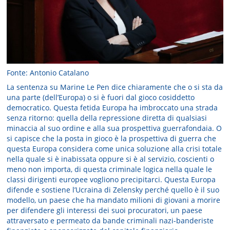
Fonte: Antonio Catalano
La sentenza su Marine Le Pen dice chiaramente che o si sta da
una parte (dell’Europa) o si è fuori dal gioco cosiddetto
democratico. Questa fetida Europa ha imbroccato una strada
senza ritorno: quella della repressione diretta di qualsiasi
minaccia al suo ordine e alla sua prospettiva guerrafondaia. O
si capisce che la posta in gioco è la prospettiva di guerra che
questa Europa considera come unica soluzione alla crisi totale
nella quale si è inabissata oppure si è al servizio, coscienti o
meno non importa, di questa criminale logica nella quale le
classi dirigenti europee vogliono precipitarci. Questa Europa
difende e sostiene l’Ucraina di Zelensky perché quello è il suo
modello, un paese che ha mandato milioni di giovani a morire
per difendere gli interessi dei suoi procuratori, un paese
attraversato e permeato da bande criminali nazi-banderiste