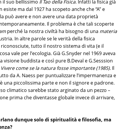
 il suo bellissimo
Il Tao della Fisica
. Infatti la fisica già
on esiste ma dal 1927 ha scopeto anche che “A” e
la può avere e non avere una data proprietà
ntemporaneamente. Il problema è che tali scoperte
eam
perché la nostra civiltà ha bisogno di una
materia
ria. In altre parole se le verità della fisica
conosciute, tutto il nostro sistema di vita (e il
osa vale per l’ecologia. Già G.Snyder nel 1969 aveva
a visione buddista e così pure B.Deval e G.Sesssion
 Vivere come se la natura fosse importante (1985).
Il
tutto da A. Naess per puntualizzare l’impermanenza e
 è una piccolissima parte e non il signore e padrone.
sso climatico sarebbe stato arginato da un pezzo –
ione prima che diventasse globale invece di arrivare,
lano dunque solo di spiritualità e filosofia, ma
ienza?