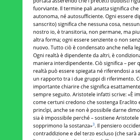
portata asserendo che i precetti buddisti rigu
fuorviante. Il termine pali
anatta
significa che
autonoma, né autosufficiente. Ogni essere dipe
sanscrito) significa che nessuna cosa, nessun
nostro io, è transitoria, non permane, ma piu
altra forma; ogni essere senziente o non senz
nuovo. Tutto ciò è condensato anche nella l
Ogni realtà è dipendente da altri, è condizion
maniera interdipendente. Ciò significa – per
realtà può essere spiegata né riferendosi a s
un rapporto tra i due gruppi di riferimento. 
importante chiarire che significa esattamente 
sempre seguito. Aristotele infatti scrive: «È i
come certuni credono che sostenga Eraclito e i 
princìpi, anche se non è possibile darne dim
sia è impossibile perché – sostiene Aristotel
3
sopprimono la sostanza»
. Il pensiero occide
contraddizione e del terzo escluso (che sarà 