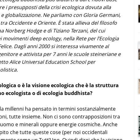
 i presupposti della crisi ecologica dovuta alla
o e globalizzazione. Ne parliamo con Gloria Germani,
a Occidente e Oriente. È stata allieva del filosofo
a Norberg Hodge e di Tiziano Terzani, del cui
i movimenti deep ecology, nella Rete per l’Ecologia
lice. Dagli anni 2000 si interessa vivamente al
tore e attivista per 7 anni le scuole steineriane e
etto Alice Universal Education School per
listica.
ogica o è la visione ecologica che è la struttura
o ecologista o di ecologia buddhista?
o da millenni ha pensato in termini sostanzialmente
zioni, tutte insieme. Non ci sono contrapposizioni tra
 uomo e minerali oppure energie cosmiche. Anche
ito che tutte queste cose (per noi occidentali