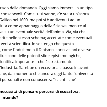
razio della domanda. Oggi siamo immersi in un tipo
 consapevoli. Come tutti sanno, c’è stata un’aspra
 Galileo nel 1600, ma poi si è addivenuti ad un
ciuta come appannaggio della Scienza, mentre al
za su un eventuale verità dell’anima. Via, via che
serite nello stesso schema; accettate come eventuali
a verità scientifica. Io sostengo che questa
, come l’Induismo o il Taoismo, sono visioni diverse
ituiscono delle potenti sfide epistemologiche,
scientifica imperante – che è strettamente
 l’industria. Sarebbe un eccezionale passo in avanti
che, dal momento che ancora oggi tanto l’università
i personali e non conoscenza “scientifiche”.
 necessità di pensare percorsi di ecosattva,
i intende?