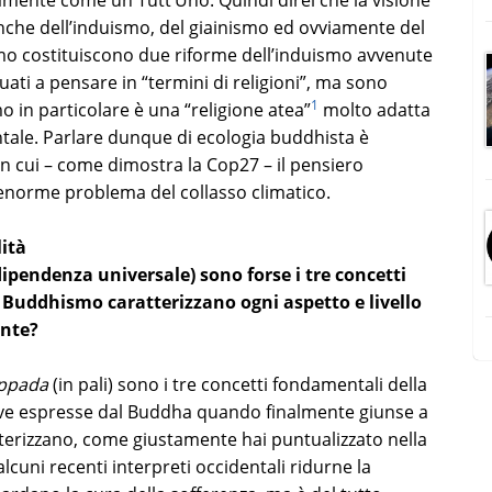
amente come un Tutt’Uno. Quindi direi che la visione
nche dell’induismo, del giainismo ed ovviamente del
o costituiscono due riforme dell’induismo avvenute
ati a pensare in “termini di religioni”, ma sono
1
o in particolare è una “religione atea”
molto adatta
ntale. Parlare dunque di ecologia buddhista è
n cui – come dimostra la Cop27 – il pensiero
’enorme problema del collasso climatico.
ità
dipendenza universale) sono forse i tre concetti
il Buddhismo caratterizzano ogni aspetto e livello
ente?
uppada
(in pali)
sono i tre concetti fondamentali della
ve espresse dal Buddha quando finalmente giunse a
terizzano, come giustamente hai puntualizzato nella
lcuni recenti interpreti occidentali ridurne la