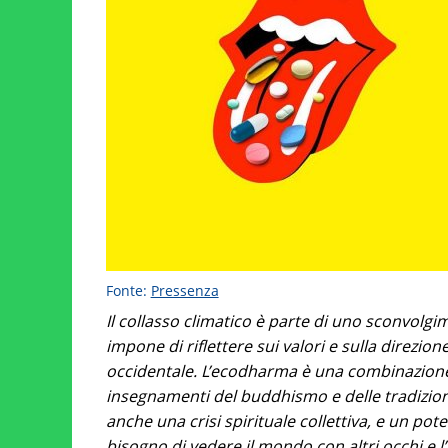
Fonte:
Pressenza
Il collasso climatico è parte di uno sconvolg
impone di riflettere sui valori e sulla direzion
occidentale. L’ecodharma è una combinazione d
insegnamenti del buddhismo e delle tradizioni
anche una crisi spirituale collettiva, e un pot
bisogno di vedere il mondo con altri occhi e 