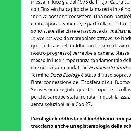
messa in luce già dal 1975 da Fritjof Capra con
con Einstein ha capito che la materia in sé n
“non-A” possono coesistere. Una non-particel
contemporaneamente, è particella e onda co
sono state silenziate e nascoste dal
mainstr
inerte esterna
da manipolare attraverso l’indust
quantistica e del buddhismo fossero davvero ri
nostro progresso) verrebbe a cadere. Stessa c
messo in luce l’importanza fondamentale dell
che ne avevano parlato in
Ecologia Profonda.
Termine
Deep Ecology
è stato diffuso soprat
l’interconnessione dell’Ecosfera di cui l’uomo
Se avessimo seguito queste scoperte, il colla
perché sarebbe stata frenata l’industrializzaz
senza soluzioni, alla Cop 27.
L’ecologia buddhista e il buddhismo non par
tracciano anche un’epistemologia della sc