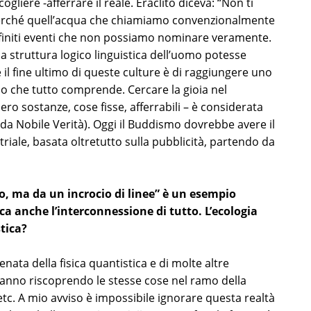
gliere -afferrare il reale. Eraclito diceva: “Non ti
perché quell’acqua che chiamiamo convenzionalmente
nfiniti eventi che non possiamo nominare veramente.
a struttura logico linguistica dell’uomo potesse
 il fine ultimo di queste culture è di raggiungere uno
no che tutto comprende. Cercare la gioia nel
ro sostanze, cose fisse, afferrabili – è considerata
da Nobile Verità). Oggi il Buddismo dovrebbe avere il
riale, basata oltretutto sulla pubblicità, partendo da
o, ma da un incrocio di linee” è un esempio
ica anche l’interconnessione di tutto. L’ecologia
tica?
nata della fisica quantistica e di molte altre
anno riscoprendo le stesse cose nel ramo della
 etc. A mio avviso è impossibile ignorare questa realtà