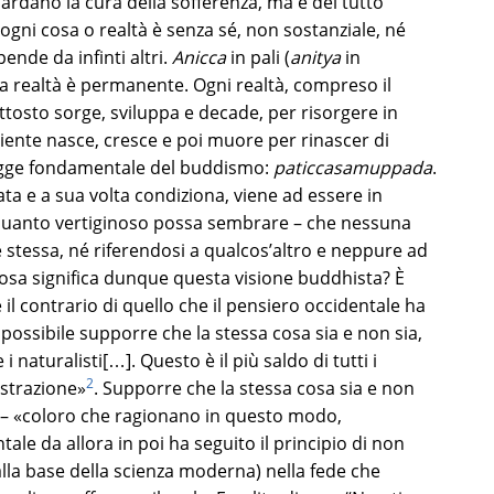
ardano la cura della sofferenza, ma è del tutto
 ogni cosa o realtà è senza sé, non sostanziale, né
nde da infinti altri.
Anicca
in pali (
anitya
in
a realtà è permanente. Ogni realtà, compreso il
ttosto sorge, sviluppa e decade, per risorgere in
iente nasce, cresce e poi muore per rinascer di
egge fondamentale del buddismo:
paticcasamuppada
.
ata e a sua volta condiziona, viene ad essere in
 quanto vertiginoso possa sembrare – che nessuna
e stessa, né riferendosi a qualcos’altro e neppure ad
Cosa significa dunque questa visione buddhista? È
il contrario di quello che il pensiero occidentale ha
mpossibile supporre che la stessa cosa sia e non sia,
naturalisti[…]. Questo è il più saldo di tutti i
2
ostrazione»
. Supporre che la stessa cosa sia e non
e – «coloro che ragionano in questo modo,
ntale da allora in poi ha seguito il principio di non
alla base della scienza moderna) nella fede che