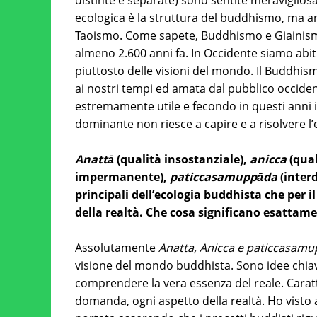
distinte e separate) sono sentite meraviglios
ecologica è la struttura del buddhismo, ma a
Taoismo. Come sapete, Buddhismo e Giainism
almeno 2.600 anni fa. In Occidente siamo abitu
piuttosto delle visioni del mondo. Il Buddhism
ai nostri tempi ed amata dal pubblico occide
estremamente utile e fecondo in questi anni i
dominante non riesce a capire e a risolvere l
Anattā
(qualità insostanziale),
anicca
(qual
impermanente),
paticcasamuppāda
(inter
principali dell’ecologia buddhista che per 
della realtà. Che cosa significano esattam
Assolutamente
Anatta, Anicca e paticcasam
visione del mondo buddhista. Sono idee chia
comprendere la vera essenza del reale. Carat
domanda, ogni aspetto della realtà. Ho visto a