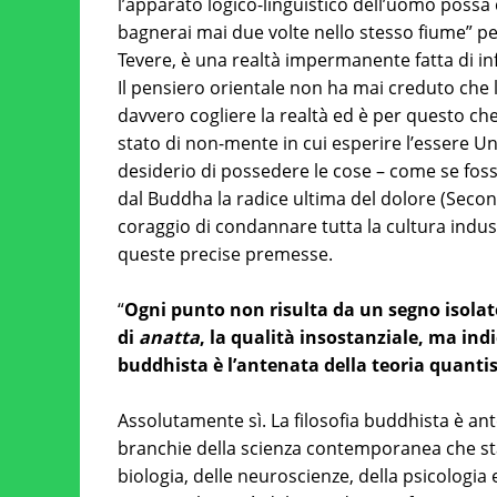
l’apparato logico-linguistico dell’uomo possa co
bagnerai mai due volte nello stesso fiume” 
Tevere, è una realtà impermanente fatta di i
Il pensiero orientale non ha mai creduto che l
davvero cogliere la realtà ed è per questo che
stato di non-mente in cui esperire l’essere U
desiderio di possedere le cose – come se fosse
dal Buddha la radice ultima del dolore (Secon
coraggio di condannare tutta la cultura indust
queste precise premesse.
“
Ogni punto non risulta da un segno isolat
di
anatta
, la qualità insostanziale, ma ind
buddhista è l’antenata della teoria quantis
Assolutamente sì. La filosofia buddhista è ante
branchie della scienza contemporanea che st
biologia, delle neuroscienze, della psicologia