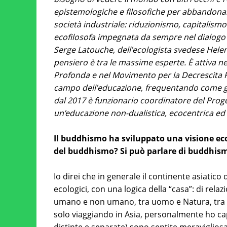
epistemologiche e filosofiche per abbandonare
società industriale: riduzionismo, capitalism
ecofilosofa impegnata da sempre nel dialogo tr
Serge Latouche, dell’ecologista svedese Helen
pensiero è tra le massime esperte. È attiva ne
Profonda e nel Movimento per la Decrescita Fe
campo dell’educazione, frequentando come geni
dal 2017 è funzionario coordinatore del Prog
un’educazione non-dualistica, ecocentrica ed o
Il buddhismo ha sviluppato una visione ecol
del buddhismo? Si può parlare di buddhism
Io direi che in generale il continente asiatic
ecologici, con una logica della “casa”: di rela
umano e non umano, tra uomo e Natura, tra
solo viaggiando in Asia, personalmente ho cap