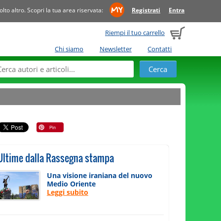
to altro. Scopri la tua area riservata:
Registrati
Entra
Riempi il tuo carrello
Chi siamo
Newsletter
Contatti
Ultime dalla Rassegna stampa
Una visione iraniana del nuovo
Medio Oriente
Leggi subito